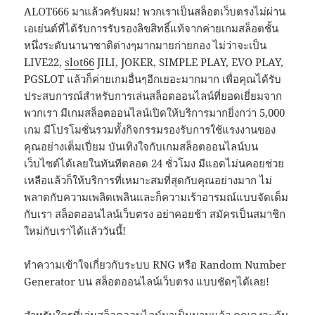
ALOT666 มาแล้วครับผม! พวกเราเป็นสล็อตเว็บตรงไม่ผ่าน
เอเย่นต์ที่ได้รับการรับรองลิขสิทธิ์แท้จากค่ายเกมสล็อตชั้น
หนึ่งระดับนานาชาติต่างๆมากมายก่ายกอง ไม่ว่าจะเป็น
LIVE22,
slot66
JILI, JOKER, SIMPLE PLAY, EVO PLAY,
PGSLOT แล้วก็ค่ายเกมอื่นๆอีกเยอะมากมาก เพื่อคุณได้รับ
ประสบการณ์สำหรับการเล่นสล็อตออนไลน์ที่ยอดเยี่ยมจาก
พวกเรา มีเกมสล็อตออนไลน์เปิดให้บริการมากยิ่งกว่า 5,000
เกม มีโปรโมชั่นรวมทั้งกิจกรรมรองรับการใช้แรงงานของ
คุณอย่างเต็มเปี่ยม บันเทิงใจกับเกมสล็อตออนไลน์บน
เว็บไซต์ได้เลยในทันทีตลอด 24 ชั่วโมง มีแอดไม่นคอยช่วย
เหลือแล้วก็ให้บริการที่เหมาะสมที่สุดกับคุณอย่างมาก ไม่
พลาดกับความเพลิดเพลินและก็ความเร้าอารมณ์แบบจัดเต็ม
กับเรา สล็อตออนไลน์เว็บตรง อย่าคอยช้า สมัครเป็นสมาชิก
ใหม่กับเราได้แล้ววันนี้!
ทำความเข้าใจเกี่ยวกับระบบ RNG หรือ Random Number
Generator บน สล็อตออนไลน์เว็บตรง แบบชัดๆได้เลย!
สำหรับใครที่เล่นสล็อตออนไลน์มาเป็นนานแล้ว คุณคงจะคุ้น