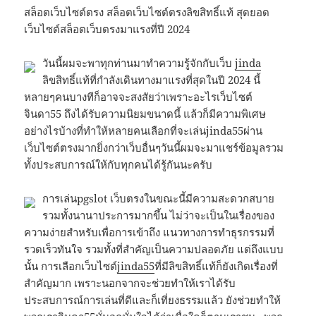
สล็อตเว็บไซต์ตรง สล็อตเว็บไซต์ตรงลิขสิทธิ์แท้ สุดยอด
เว็บไซต์สล็อตเว็บตรงมาแรงที่ปี 2024
วันนี้ผมจะพาทุกท่านมาทำความรู้จักกับเว็บ
jinda
ลิขสิทธิ์แท้ที่กำลังเดินทางมาแรงที่สุดในปี 2024 นี้
หลายๆคนบางทีก็อาจจะสงสัยว่าเพราะอะไรเว็บไซต์
จินดา55 ถึงได้รับความนิยมขนาดนี้ แล้วก็มีความพิเศษ
อย่างไรบ้างที่ทำให้หลายคนเลือกที่จะเล่นjinda55ผ่าน
เว็บไซต์ตรงมากยิ่งกว่าเว็บอื่นๆวันนี้ผมจะมาแชร์ข้อมูลรวม
ทั้งประสบการณ์ให้กับทุกคนได้รู้กันนะครับ
การเล่นpgslot เว็บตรงในขณะนี้มีความสะดวกสบาย
รวมทั้งนานาประการมากขึ้น ไม่ว่าจะเป็นในเรื่องของ
ความง่ายสำหรับเพื่อการเข้าถึง แนวทางการทำธุรกรรมที่
รวดเร็วทันใจ รวมทั้งที่สำคัญเป็นความปลอดภัย แต่ถึงแบบ
นั้น การเลือกเว็บไซต์
jinda55
ที่มีลิขสิทธิ์แท้ก็ยังเกิดเรื่องที่
สำคัญมาก เพราะนอกจากจะช่วยทำให้เราได้รับ
ประสบการณ์การเล่นที่ดีและก็เที่ยงธรรมแล้ว ยังช่วยทำให้