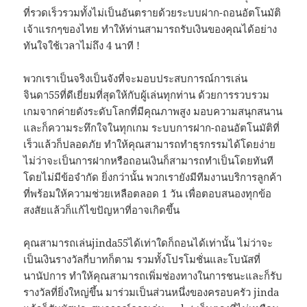
ที่รวดเร็วรวมทั้งไม่เป็นอันตรายด้วยระบบฝาก-ถอนอัตโนมัติ
เจ้าแรกๆของไทย ทำให้ท่านสามารถรับเงินของคุณได้อย่าง
ทันใจใช้เวลาไม่ถึง 4 นาที !
พวกเราเป็นจริงเป็นจังที่จะมอบประสบการณ์การเล่น
จินดา55ที่ดีเยี่ยมที่สุดให้กับผู้เล่นทุกท่าน ด้วยการรวบรวม
เกมจากค่ายดังระดับโลกที่มีคุณภาพสูง มอบความสนุกสนาน
และก็ความระทึกใจในทุกเกม ระบบการฝาก-ถอนอัตโนมัติที่
เร็วแล้วก็ปลอดภัย ทำให้คุณสามารถทำธุรกรรมได้โดยง่าย
ไม่ว่าจะเป็นการฝากหรือถอนเงินก็สามารถทำเป็นโดยทันที
โดยไม่มีข้อจำกัด ยิ่งกว่านั้น พวกเรายังมีทีมงานบริการลูกค้า
ที่พร้อมให้ความช่วยเหลือตลอด 1 วัน เพื่อตอบสนองทุกข้อ
สงสัยแล้วก็แก้ไขปัญหาที่อาจเกิดขึ้น
คุณสามารถเล่นjinda55ได้เท่าใดก็ถอนได้เท่านั้น ไม่ว่าจะ
เป็นเงินรางวัลกี่บาทก็ตาม รวมทั้งโปรโมชั่นและโบนัสที่
นานัปการ ทำให้คุณสามารถเพิ่มช่องทางในการชนะและก็รับ
รางวัลที่ยิ่งใหญ่ขึ้น มาร่วมเป็นส่วนหนึ่งของครอบครัว jinda