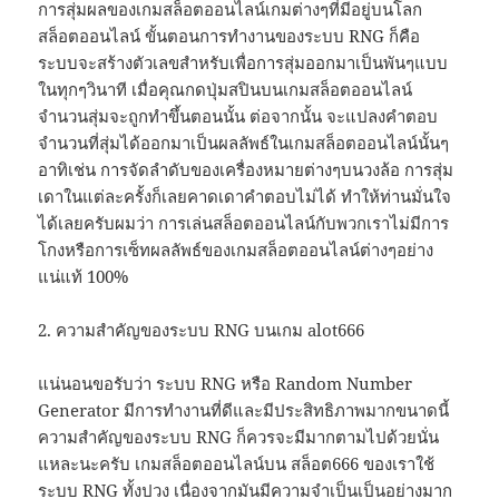
การสุ่มผลของเกมสล็อตออนไลน์เกมต่างๆที่มีอยู่บนโลก
สล็อตออนไลน์ ขั้นตอนการทำงานของระบบ RNG ก็คือ
ระบบจะสร้างตัวเลขสำหรับเพื่อการสุ่มออกมาเป็นพันๆแบบ
ในทุกๆวินาที เมื่อคุณกดปุ่มสปินบนเกมสล็อตออนไลน์
จำนวนสุ่มจะถูกทำขึ้นตอนนั้น ต่อจากนั้น จะแปลงคำตอบ
จำนวนที่สุ่มได้ออกมาเป็นผลลัพธ์ในเกมสล็อตออนไลน์นั้นๆ
อาทิเช่น การจัดลำดับของเครื่องหมายต่างๆบนวงล้อ การสุ่ม
เดาในแต่ละครั้งก็เลยคาดเดาคำตอบไม่ได้ ทำให้ท่านมั่นใจ
ได้เลยครับผมว่า การเล่นสล็อตออนไลน์กับพวกเราไม่มีการ
โกงหรือการเซ็ทผลลัพธ์ของเกมสล็อตออนไลน์ต่างๆอย่าง
แน่แท้ 100%
2. ความสำคัญของระบบ RNG บนเกม alot666
แน่นอนขอรับว่า ระบบ RNG หรือ Random Number
Generator มีการทำงานที่ดีและมีประสิทธิภาพมากขนาดนี้
ความสำคัญของระบบ RNG ก็ควรจะมีมากตามไปด้วยนั่น
แหละนะครับ เกมสล็อตออนไลน์บน สล็อต666 ของเราใช้
ระบบ RNG ทั้งปวง เนื่องจากมันมีความจำเป็นเป็นอย่างมาก