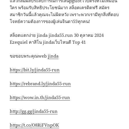
แล้วก็สัมผัสประสบการณ์การเล่นpgslot เว็บตรงที่ไม่เหมือน
ใคร พร้อมรับสิทธิประโยชน์มาก สล็อตเครดิตฟรี สมัคร
สมาชิกวันนี้แล้วคุณจะไม่ผิดหวัง เพราะพวกเรามีทุกสิ่งที่ตอบ
โจทย์ความต้องการของผู้เล่นจินดา55ทุกคน!
สล็อตแตกง่าย jinda jinda55.run 30 ตุลาคม 2024
Ezequiel คาสิโน jindaเว็บไหนดี Top 41
ขอขอบพระคุณweb
jinda
https://bit.ly/jinda55-run
https://rebrand.ly/jinda55-run
https://wow.in.th/jinda55-run
http://gg.gg/jinda55-run
https://t.co/O8RiFVnpOK