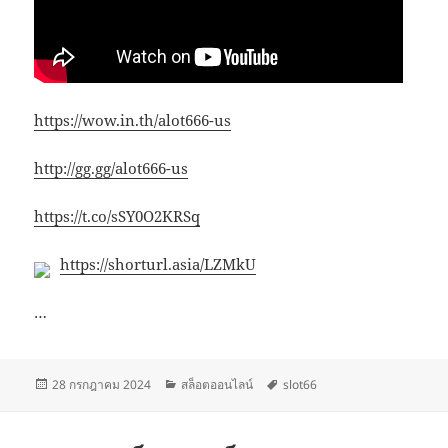
https://wow.in.th/alot666-us
http://gg.gg/alot666-us
https://t.co/sSY0O2KRSq
https://shorturl.asia/LZMkU
…
เขียน
หมวด
ป้าย
28 กรกฎาคม 2024
สล็อตออนไลน์
slot66
เมื่อ
หมู่
กำกับ