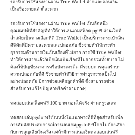
รองรับการใช้แรงงานผ่าน True Wallet ฝากและถอนเงิน
เป็นเรื่องง่ายแล้วก็สะดวก
รองรับการใช้แรงงานผ่าน True Wallet เป็นอีกหนึ่ง
คุณสมบัติที่สำคัญที่ทำให้การเล่นเกมสล็อต pg99 ผ่านเว็บที่
ล้ำสมัยเป็นทางเลือกที่ดี True Wallet เป็นบริการกระเป๋าเงิน
ดิจิทัลที่มีความสะดวกและปลอดภัย ซึ่งช่วยทำให้การทำ
ธุรกรรมด้านการเงินเป็นเรื่องที่ไม่ยาก การใช้ True Wallet
ทำให้การฝากแล้วก็เบิกเงินเป็นเรื่องที่ไม่ยากรวมทั้งสบาย ไม่
ต้องใช้บัญชีธนาคารหรือบัตรเครดิต มีระบบการดูแลรักษา
ความปลอดภัยที่ดี ซึ่งช่วยทำให้วิธีการทำธุรกรรมเป็นไป
อย่างปลอดภัย มีการช่วยเหลือลูกค้าที่ดี ซึ่งสามารถช่วย
สำหรับการแก้ไขปัญหาหรือคำถามต่างๆ
ทดสอบเล่นสล็อตฟรี 100 บาท ถอนได้จริง ผ่านทรูวอเลท
ทดสอบเล่นpgslotฟรีเป็นหนึ่งในแนวทางที่ดีที่สุดสำหรับเพื่อ
การสัมผัสประสบการณ์การเล่นเกมpgslot99โดยไม่ต้องเสี่ยง
กับการสูญเสียเงินจริง แต่ถ้ามีการเสนอเงินทดสอบเล่นฟรี