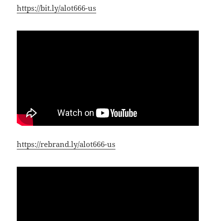
https://bit.ly/alot666-us
https://rebrand.ly/alot666-us