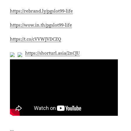
https://rebrand.ly/pgslot99-life
https://wow.in.th/pgslot99-life
https://t.co/cVVWJVDCZQ
https://shorturl.asia/2nCJU
…