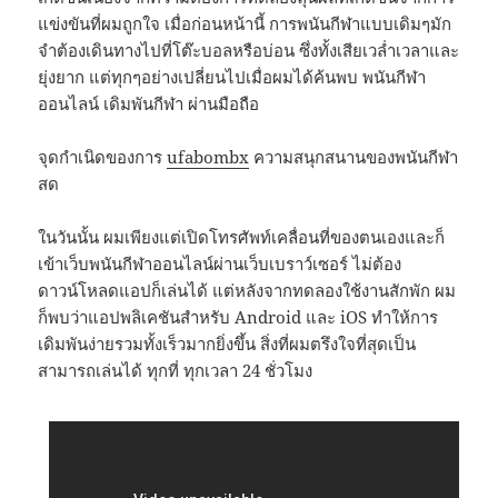
แข่งขันที่ผมถูกใจ เมื่อก่อนหน้านี้ การพนันกีฬาแบบเดิมๆมัก
จำต้องเดินทางไปที่โต๊ะบอลหรือบ่อน ซึ่งทั้งเสียเวล่ำเวลาและ
ยุ่งยาก แต่ทุกๆอย่างเปลี่ยนไปเมื่อผมได้ค้นพบ พนันกีฬา
ออนไลน์ เดิมพันกีฬา ผ่านมือถือ
จุดกำเนิดของการ
ufabombx
ความสนุกสนานของพนันกีฬา
สด
ในวันนั้น ผมเพียงแต่เปิดโทรศัพท์เคลื่อนที่ของตนเองและก็
เข้าเว็บพนันกีฬาออนไลน์ผ่านเว็บเบราว์เซอร์ ไม่ต้อง
ดาวน์โหลดแอปก็เล่นได้ แต่หลังจากทดลองใช้งานสักพัก ผม
ก็พบว่าแอปพลิเคชันสำหรับ Android และ iOS ทำให้การ
เดิมพันง่ายรวมทั้งเร็วมากยิ่งขึ้น สิ่งที่ผมตรึงใจที่สุดเป็น
สามารถเล่นได้ ทุกที่ ทุกเวลา 24 ชั่วโมง