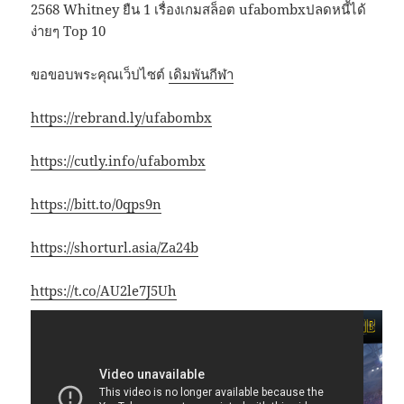
2568 Whitney ยืน 1 เรื่องเกมสล็อต ufabombxปลดหนี้ได้
ง่ายๆ Top 10
ขอขอบพระคุณเว็ปไซต์
เดิมพันกีฬา
https://rebrand.ly/ufabombx
https://cutly.info/ufabombx
https://bitt.to/0qps9n
https://shorturl.asia/Za24b
https://t.co/AU2le7J5Uh