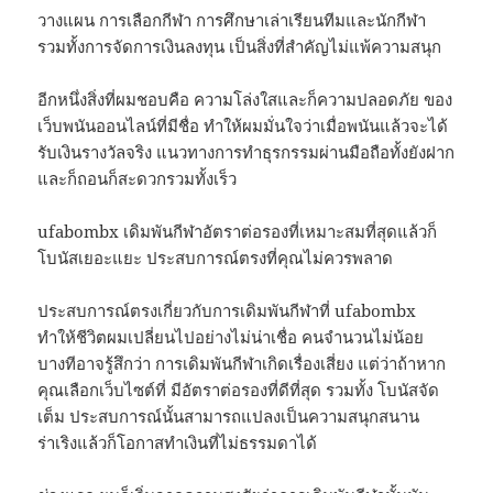
วางแผน การเลือกกีฬา การศึกษาเล่าเรียนทีมและนักกีฬา
รวมทั้งการจัดการเงินลงทุน เป็นสิ่งที่สำคัญไม่แพ้ความสนุก
อีกหนึ่งสิ่งที่ผมชอบคือ ความโล่งใสและก็ความปลอดภัย ของ
เว็บพนันออนไลน์ที่มีชื่อ ทำให้ผมมั่นใจว่าเมื่อพนันแล้วจะได้
รับเงินรางวัลจริง แนวทางการทำธุรกรรมผ่านมือถือทั้งยังฝาก
และก็ถอนก็สะดวกรวมทั้งเร็ว
ufabombx เดิมพันกีฬาอัตราต่อรองที่เหมาะสมที่สุดแล้วก็
โบนัสเยอะแยะ ประสบการณ์ตรงที่คุณไม่ควรพลาด
ประสบการณ์ตรงเกี่ยวกับการเดิมพันกีฬาที่ ufabombx
ทำให้ชีวิตผมเปลี่ยนไปอย่างไม่น่าเชื่อ คนจำนวนไม่น้อย
บางทีอาจรู้สึกว่า การเดิมพันกีฬาเกิดเรื่องเสี่ยง แต่ว่าถ้าหาก
คุณเลือกเว็บไซต์ที่ มีอัตราต่อรองที่ดีที่สุด รวมทั้ง โบนัสจัด
เต็ม ประสบการณ์นั้นสามารถแปลงเป็นความสนุกสนาน
ร่าเริงแล้วก็โอกาสทำเงินที่ไม่ธรรมดาได้