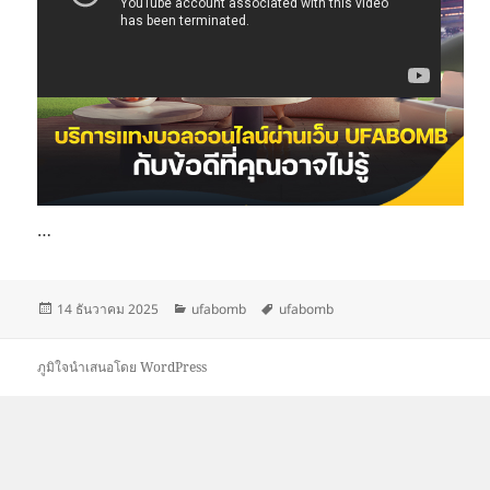
…
เขียน
หมวด
ป้าย
14 ธันวาคม 2025
ufabomb
ufabomb
เมื่อ
หมู่
กำกับ
ภูมิใจนำเสนอโดย WordPress