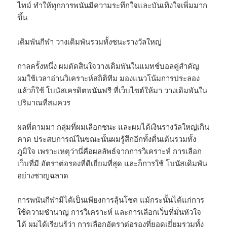
ไทม์ ทำให้ทุกการพนันมีความระทึกใจและบันเทิงใจเพิ่มมาก
ขึ้น
เดิมพันกีฬา วางเดิมพันรวมทั้งชนะรางวัลใหญ่
กาลครั้งหนึ่ง ผมตัดสินใจวางเดิมพันในแมทช์บอลคู่สำคัญ
ผมใช้เวลาอ่านวิเคราะห์สถิติทีม มองแนวโน้มการประลอง
แล้วก็ใช้ โบนัสเครดิตพนันฟรี ที่เว็บไซต์ให้มา วางเดิมพันใน
ปริมาณที่สมควร
ผลที่ตามมา กลุ่มที่ผมเลือกชนะ และผมได้เงินรางวัลใหญ่เกิน
คาด ประสบการณ์ในขณะนั้นผมรู้สึกอีกทั้งตื่นเต้นรวมทั้ง
ภูมิใจ เพราะเหตุว่านี่คือผลลัพธ์จากการวิเคราะห์ การเลือก
เว็บที่มี อัตราต่อรองที่ดีเยี่ยมที่สุด และก็การใช้ โบนัสเดิมพัน
อย่างชาญฉลาด
การพนันกีฬามิได้เป็นเพียงการลุ้นโชค แม้กระนั้นได้แก่การ
ใช้ความชำนาญ การวิเคราะห์ และการเลือกเว็บที่มั่นหัวใจ
ได้ ผมได้เรียนรู้ว่า การเลือกอัตราต่อรองที่ยอดเยี่ยมรวมทั้ง