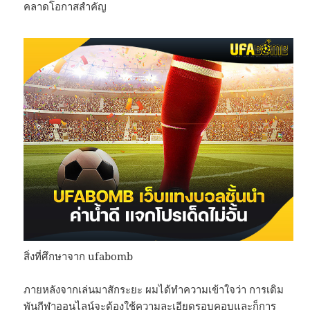
คลาดโอกาสสำคัญ
สิ่งที่ศึกษาจาก ufabomb
ภายหลังจากเล่นมาสักระยะ ผมได้ทำความเข้าใจว่า การเดิม
พันกีฬาออนไลน์จะต้องใช้ความละเอียดรอบคอบและก็การ