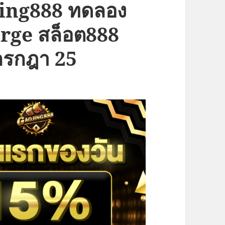
ojing888 ทดลอง
orge สล็อต888
กรกฎา 25