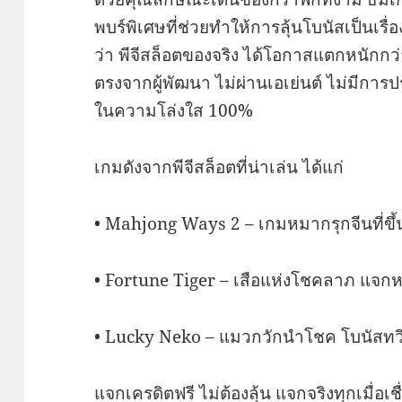
พบร์พิเศษที่ช่วยทำให้การลุ้นโบนัสเป็นเรื่อง
ว่า พีจีสล็อตของจริง ได้โอกาสแตกหนักกว่
ตรงจากผู้พัฒนา ไม่ผ่านเอเย่นต์ ไม่มีการป
ในความโล่งใส 100%
เกมดังจากพีจีสล็อตที่น่าเล่น ได้แก่
• Mahjong Ways 2 – เกมหมากรุกจีนที่ขึ้น
• Fortune Tiger – เสือแห่งโชคลาภ แจกห
• Lucky Neko – แมวกวักนำโชค โบนัสท
แจกเครดิตฟรี ไม่ต้องลุ้น แจกจริงทุกเมื่อเชื