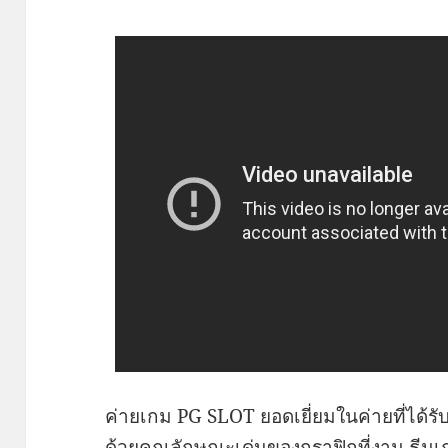
ค่ายเกม PG SLOT ยอดเยี่ยมในค่ายที่ได้ร
ด้วยคุณลักษณะเด่นของกราฟิกที่งาม ธีมเ