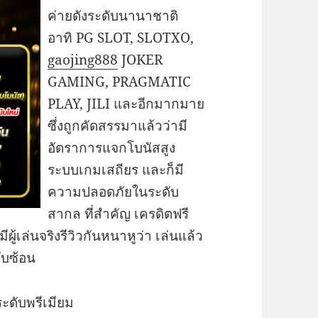
ค่ายดังระดับนานาชาติ
อาทิ PG SLOT, SLOTXO,
gaojing888
JOKER
GAMING, PRAGMATIC
PLAY, JILI และอีกมากมาย
ซึ่งถูกคัดสรรมาแล้วว่ามี
อัตราการแจกโบนัสสูง
ระบบเกมเสถียร และก็มี
ความปลอดภัยในระดับ
สากล ที่สำคัญ เครดิตฟรี
ผู้เล่นจริงรีวิวกันหนาหูว่า เล่นแล้ว
ซับซ้อน
ะดับพรีเมียม