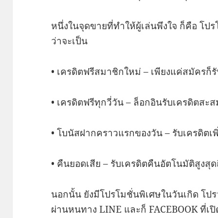
หนึ่งในจุดขายที่ทำให้ผู้เล่นพึงใจ ก็คือ โป
ว่าจะเป็น
• เครดิตฟรีสมาชิกใหม่ – เพียงแค่สมัครก็รั
• เครดิตฟรีทุกวี่วัน – ล็อกอินรับเครดิตสะสมไ
• โบนัสฝากคราวแรกของวัน – รับเครดิตเพิ่ม
• คืนยอดเสีย – รับเครดิตคืนอัตโนมัติสูงสุ
นอกนั้น ยังมีโปรโมชั่นพิเศษในวันเกิด โป
ผ่านหนทาง LINE และก็ FACEBOOK ที่เปิด