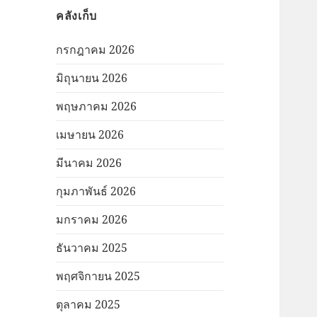
คลังเก็บ
กรกฎาคม 2026
มิถุนายน 2026
พฤษภาคม 2026
เมษายน 2026
มีนาคม 2026
กุมภาพันธ์ 2026
มกราคม 2026
ธันวาคม 2025
พฤศจิกายน 2025
ตุลาคม 2025