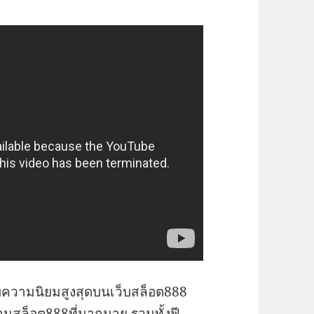
ับความนิยมสูงสุดบนเว็บสล็อต888
กมสล็อต888ที่มากมาย รวมทั้งฟี