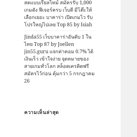
สดแบบเรียลไทม์ สมัครรับ 1,000
เกมดัง ฟีเจอร์ครบ เว็บดี มีโต๊ะให้
เลือกเยอะ บาคาร่า เปิดเกมไว รับ
โปรใหญ่ไปเลย Top 85 by Isiah
Jinda55 เว็บบาคาร่าอันดับ 1 ใน
ไทย Top 87 by Joellen
jin55.guru แจกค่าคอม 0.7% ได้
เงินเร็ว เข้าใจง่าย จุดหมายของ
สายเกมทั่วโลก สล็อตเครดิตฟรี
สมัครไว้ก่อน คุ้มกว่า 5 กรกฎาคม
26
ความเห็นล่าสุด