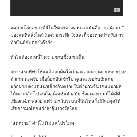
ผมบอกได้เลยว่าที่นี่ไม่ใช่แค่ทางผ่าน แต่มันคือ “จุดนัดพบ”
ของคนที่คลั่งไคล้ในความระทึกใจและก็ช่องทางสำหรับการ
ทำเงินที่จับต้องได้จริง
ทำไมต้องตรงนี้? ความซาบซึ้งแรกเห็น
อย่างแรกที่ทำให้ผมติดอกติดใจเป็น ความมากมายหลายของ
ตัวเกม นะครับ เมื่อล็อกอินเข้าไป คุณจะเจอกับธีมเกม
มากมาย ตั้งแต่แนวเสี่ยงอันตรายในตำนานจีน เกมแนวผล
ไม้คลาสสิก ไปจนถึงอนิเมชั่นนำสมัย ซึ่งแต่ละเกมมิได้มีดี
เพียงแค่ภาพสวย แต่ว่ามากับระบบที่ลื่นไหล ไม่มีสะดุดให้
เสียอารมณ์ตอนกำลังลุ้นรางวัลใหญ่
“แตกง่าย” คำนี้ไม่ใช่แค่โปรโมท