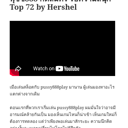
Top 72 by Hershel
เมื่อเล่นสล็อตกับ pussy888play มานาน ผู้เล่นมองหาอะไร
แตกต่างจากเดิม
ตอนแรกที่พวกเราเริ่มเล่น pussy888play ผมมั่นใจว่าอาจมี
อารมณ์คล้ายกันเป็น มองเห็นเกมไหนก็น่าเข้า เห็นเกมใหม่ก็
ต้องการทดลอง แต่ว่าเพียงพอเล่นมาสักระยะ ความนึกคิด
อย่างงั้นจะเบาๆเปลี่ยนไปโดยไม่รู้สึกตัว