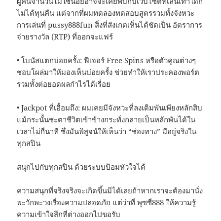
ผู้คนจำนวนไม่ใช้น้อยอาจจะเคยพบกับเว็บไซต์ที่เล่นเท่าใดก็
ไม่ได้ทุนคืน แต่จากที่ผมทดลองทดสอบสูตรรวมทั้งจังหวะ
การเล่นที่ pussy888fun สิ่งที่สังเกตเห็นได้ชัดเป็น อัตราการ
จ่ายรางวัล (RTP) ที่ออกจะแฟร์
• โบนัสแตกบ่อยครั้ง: ฟีเจอร์ Free Spins หรือตัวคูณต่างๆ
ชอบโผล่มาให้มองเห็นบ่อยครั้ง ช่วยทำให้เราประคองพอร์ต
รวมทั้งต่อยอดผลกำไรได้เรื่อย
• Jackpot ที่เอื้อมถึง: ผมเคยมีจังหวะที่ลงเดิมพันเพียงหลักสิบ
แม้กระนั้นชะตาชีวิตเข้าข้างกระทั่งกลายเป็นหลักพันได้ใน
เวลาไม่กี่นาที ซึ่งมันพิสูจน์ให้เห็นว่า “ช่องทาง” มีอยู่จริงใน
ทุกสปิน
สนุกไปกับทุกสปิน ด้วยระบบป้อมหัวใจได้
ความสนุกที่จริงจริงจะเกิดขึ้นมิได้เลยถ้าหากเราจะต้องมานั่ง
พะวักพะวงเรื่องความปลอดภัย แต่ว่าที่ พุซซี่888 ให้ความรู้
ความเข้าใจสึกที่ต่างออกไปขอรับ