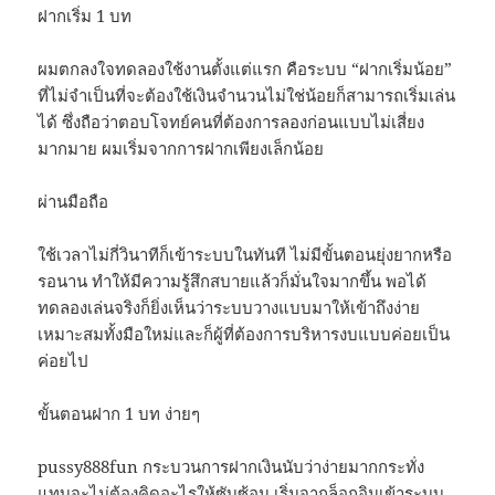
ฝากเริ่ม 1 บท
ผมตกลงใจทดลองใช้งานตั้งแต่แรก คือระบบ “ฝากเริ่มน้อย”
ที่ไม่จำเป็นที่จะต้องใช้เงินจำนวนไม่ใช่น้อยก็สามารถเริ่มเล่น
ได้ ซึ่งถือว่าตอบโจทย์คนที่ต้องการลองก่อนแบบไม่เสี่ยง
มากมาย ผมเริ่มจากการฝากเพียงเล็กน้อย
ผ่านมือถือ
ใช้เวลาไม่กี่วินาทีก็เข้าระบบในทันที ไม่มีขั้นตอนยุ่งยากหรือ
รอนาน ทำให้มีความรู้สึกสบายแล้วก็มั่นใจมากขึ้น พอได้
ทดลองเล่นจริงก็ยิ่งเห็นว่าระบบวางแบบมาให้เข้าถึงง่าย
เหมาะสมทั้งมือใหม่และก็ผู้ที่ต้องการบริหารงบแบบค่อยเป็น
ค่อยไป
ขั้นตอนฝาก 1 บท ง่ายๆ
pussy888fun กระบวนการฝากเงินนับว่าง่ายมากกระทั่ง
แทบจะไม่ต้องคิดอะไรให้ซับซ้อน เริ่มจากล็อกอินเข้าระบบ