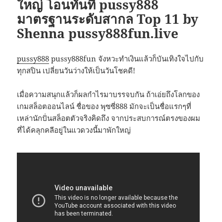
ใหญ่ โอนทันที pussy888
มาตรฐานระดับสากล Top 11 by
Shenna pussy888fun.live
pussy888
pussy888fun จังหวะทำเงินแล้วก็บันเทิงใจไปกับ
ทุกสปิน เปลี่ยนวันว่างให้เป็นวันโชคดี!
เมื่อความสนุกแล้วก็ผลกำไรมาบรรจบกัน ถ้าเอ่ยถึงโลกของ
เกมสล็อตออนไลน์ ชื่อของ พุซซี่888 มักจะเป็นชื่อแรกๆที่
เหล่านักปั่นสล็อตตัวจริงคิดถึง จากประสบการณ์ตรงของผม
ที่ได้คลุกคลีอยู่ในแวดวงนี้มาพักใหญ่