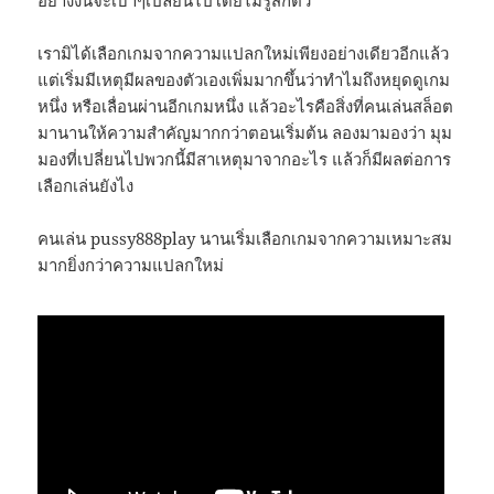
เรามิได้เลือกเกมจากความแปลกใหม่เพียงอย่างเดียวอีกแล้ว
แต่เริ่มมีเหตุมีผลของตัวเองเพิ่มมากขึ้นว่าทำไมถึงหยุดดูเกม
หนึ่ง หรือเลื่อนผ่านอีกเกมหนึ่ง แล้วอะไรคือสิ่งที่คนเล่นสล็อต
มานานให้ความสำคัญมากกว่าตอนเริ่มต้น ลองมามองว่า มุม
มองที่เปลี่ยนไปพวกนี้มีสาเหตุมาจากอะไร แล้วก็มีผลต่อการ
เลือกเล่นยังไง
คนเล่น pussy888play นานเริ่มเลือกเกมจากความเหมาะสม
มากยิ่งกว่าความแปลกใหม่