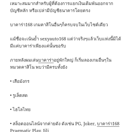
เหมาะสมมากสำหรับผู้ที่ต้องการแยกเงินเดิมพันออกจาก
บัญชีหลัก หรือเปล่ามีบัญชีธนาคารโดยตรง
บาคาร่า168 เกมคาสิโนอื่นๆก็ครบจบในเว็บไซต์เดียว
แม้ชื่อจะเน้นย้ำ sexyauto168 แต่ว่าจริงๆแล้วเว็บแห่งนี้มิได้
มีแค่บาคาร่าเพียงแค่นั้นขอรับ
ภายหลังผมเล่น
บาคาร่า
อยู่พักใหญ่ ก็เริ่มลองเกมอื่นๆใน
หมวดคาสิโน พบว่ามีครบทั้งยัง
• เสือมังกร
• รูเล็ตสด
• ไฮโลไทย
• สล็อตออนไลน์จากค่ายดัง ดังเช่น PG, Joker,
บาคาร่า168
Pragmatic Play, Jili