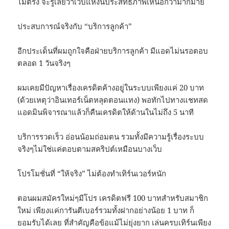
ไม่ตรง จะรู้เลยว่าเว็บแห่งนี้ประสิทธิภาพเหนือกว่ามากมาย
ประสบการณ์จริงกับ “บริการลูกค้า”
อีกประเด็นที่ผมถูกใจคือฝ่ายบริการลูกค้า มีแอดไม่นรอตอบ
ตลอด 1 วันจริงๆ
ผมเคยมีปัญหาเรื่องเครดิตค้างอยู่ในระบบเพียงแค่ 20 บาท
(ด้วยเหตุว่าอินเทอร์เน็ตหลุดตอนแทง) พอทักไปทางแชทสด
แอดมินพิจารณาแล้วก็คืนเครดิตให้ด้านในไม่ถึง 5 นาที
บริการรวดเร็ว อ่อนน้อมถ่อมตน รวมทั้งมีความรู้เรื่องระบบ
จริงๆไม่ใช่แค่ตอบตามสคริปต์เหมือนบางเว็บ
โปรโมชั่นที่ “ให้จริง” ไม่ต้องทำเทิร์นเวอร์หนัก
ตอนผมสมัครใหม่ๆมีโปร เครดิตฟรี 100 บาทสำหรับสมาชิก
ใหม่ เพียงแค่การันตีเบอร์รวมทั้งฝากอย่างน้อย 1 บาท ก็
ยอมรับได้เลย ที่สำคัญคือข้อแม้ไม่ยุ่งยาก เล่นครบเทิร์นเพียง