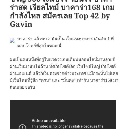
ร่าสด เรียลไทม์ บาคาร่า168 เกม
กำลังไหล สมัครเลย Top 42 by
Gavin
บาคาร่า แล้วพบว่ามันเป็น เว็บแทงบาคาร่าอันดับ 1 ที่
ตอบโจทย์ที่สุดในขณะนี้
ผมเป็นคนหนึ่งที่อยู่ในแวดวงเกมเดิมพันออนไลน์มาหลายปี
ผ่านเว็บมานับไม่ถ้วน ทั้งเว็บไซต์เล็ก เว็บไซต์ใหญ่ เว็บไซต์
ผ่านเอเย่นต์ แล้วก็เว็บตรงจากต่างประเทศ แม้กระนั้นไม่เคย
มีเว็บไหนที่รู้สึก “ครบ” และ “มั่นคง” เท่ากับ บาคาร่า168 มา
ก่อนเลยขอรับ