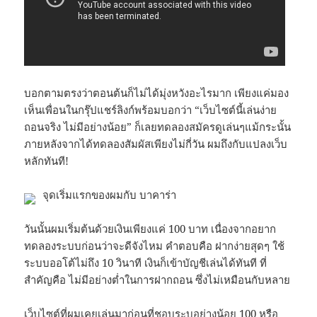
บอกตามตรงว่าตอนต้นก็ไม่ได้มุ่งหวังอะไรมาก เพียงแค่มอง
เห็นเพื่อนในกรุ๊ปแชร์ลิงก์พร้อมบอกว่า “เว็บไซต์นี้เล่นง่าย
ถอนจริง ไม่มีอย่างน้อย” ก็เลยทดลองสมัครดูเล่นๆแม้กระนั้น
ภายหลังจากได้ทดลองสัมผัสเพียงไม่กี่วัน ผมถึงกับแปลงเว็บ
หลักทันที!
จุดเริ่มแรกของผมกับ บาคาร่า
วันนั้นผมเริ่มต้นด้วยเงินเพียงแค่ 100 บาท เนื่องจากอยาก
ทดลองระบบก่อนว่าจะดีจังไหม คำตอบคือ ฝากง่ายสุดๆ ใช้
ระบบออโต้ไม่ถึง 10 วินาที เงินก็เข้าบัญชีเล่นได้ทันที ที่
สำคัญคือ ไม่มีอย่างต่ำในการฝากถอน ซึ่งไม่เหมือนกับหลาย
เว็บไซต์ที่ผมเคยเล่นมาก่อนที่ชอบระบุอย่างน้อย 100 หรือ