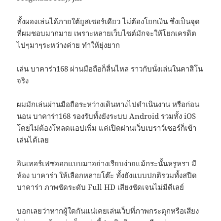
ทั้งผองเล่นได้ภายใต้ยูสเซอร์เดียว ไม่ต้องโยกเงิน ซึ่งเป็นจุด
ที่ผมชอบมากมาย เพราะหลายเว็บไซต์มักจะให้โยกเครดิต
ไปๆมาๆระหว่างค่าย ทำให้ยุ่งยาก
เล่น บาคาร่า168 ผ่านมือถือก็ลื่นไหล ราวกับนั่งเล่นในคาสิโน
จริง
ผมมักเล่นผ่านมือถือระหว่างเดินทางไปดำเนินงาน หรือก่อน
นอน บาคาร่า168 รองรับทั้งยังระบบ Android รวมทั้ง iOS
โดยไม่ต้องโหลดแอปเพิ่ม แค่เปิดผ่านเว็บเบราว์เซอร์ก็เข้า
เล่นได้เลย
อินเทอร์เฟซออกแบบมาอย่างเรียบง่ายแม้กระนั้นหรูหรา มี
ห้อง บาคาร่า ให้เลือกหลายโต๊ะ ทั้งยังแบบปกติรวมทั้งสปีด
บาคาร่า ภาพชัดระดับ Full HD เสียงชัดเจนไม่มีดีเลย์
บอกเลยว่าหากผู้ใดกันแน่เคยเล่นเว็บที่ภาพกระตุกหรือเสียง