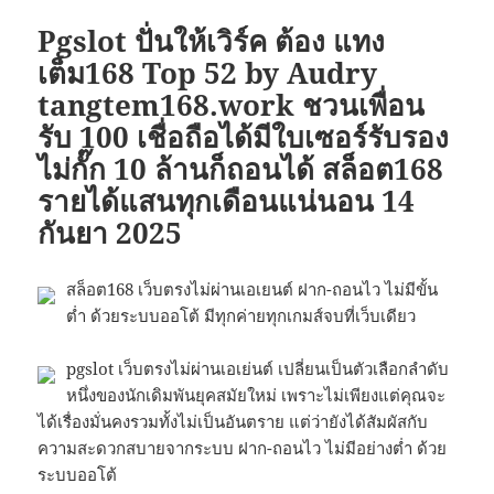
Pgslot ปั่นให้เวิร์ค ต้อง แทง
เต็ม168 Top 52 by Audry
tangtem168.work ชวนเพื่อน
รับ 100 เชื่อถือได้มีใบเซอร์รับรอง
ไม่กั๊ก 10 ล้านก็ถอนได้ สล็อต168
รายได้แสนทุกเดือนแน่นอน 14
กันยา 2025
สล็อต168 เว็บตรงไม่ผ่านเอเยนต์ ฝาก-ถอนไว ไม่มีขั้น
ต่ำ ด้วยระบบออโต้ มีทุกค่ายทุกเกมส์จบที่เว็บเดียว
pgslot เว็บตรงไม่ผ่านเอเย่นต์ เปลี่ยนเป็นตัวเลือกลำดับ
หนึ่งของนักเดิมพันยุคสมัยใหม่ เพราะไม่เพียงแต่คุณจะ
ได้เรื่องมั่นคงรวมทั้งไม่เป็นอันตราย แต่ว่ายังได้สัมผัสกับ
ความสะดวกสบายจากระบบ ฝาก-ถอนไว ไม่มีอย่างต่ำ ด้วย
ระบบออโต้