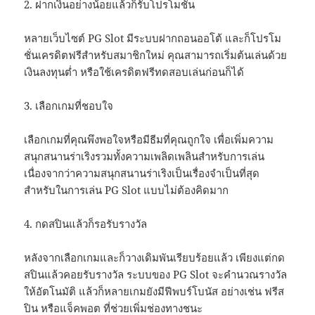
2. ฝากเงินอย่างน้อยแล้วก็รับโปรโมชั่น
หลายเว็บไซต์ PG Slot มีระบบฝากถอนออโต้ และก็โปรโม
ชั่นเครดิตฟรีสำหรับสมาชิกใหม่ คุณสามารถเริ่มต้นเล่นด้วย
เงินลงทุนต่ำ หรือใช้เครดิตฟรีทดสอบเล่นก่อนก็ได้
3. เลือกเกมที่ชอบใจ
เลือกเกมที่คุณพึงพอใจหรือมีธีมที่คุณถูกใจ เพื่อเพิ่มความ
สนุกสนานร่าเริงรวมทั้งความเพลิดเพลินสำหรับการเล่น
เนื่องจากว่าความสนุกสนานร่าเริงเป็นเรื่องจำเป็นที่สุด
สำหรับในการเล่น PG Slot แบบไม่ต้องคิดมาก
4. กดสปินแล้วก็รอรับรางวัล
หลังจากเลือกเกมและก็วางเดิมพันเรียบร้อยแล้ว เพียงแต่กด
สปินแล้วคอยรับรางวัล ระบบของ PG Slot จะคำนวณรางวัล
ให้อัตโนมัติ แล้วก็หลายเกมยังมีฟีพบร์โบนัส อย่างเช่น ฟรีส
ปิน หรือแจ็คพอต ที่ช่วยเพิ่มช่องทางชนะ