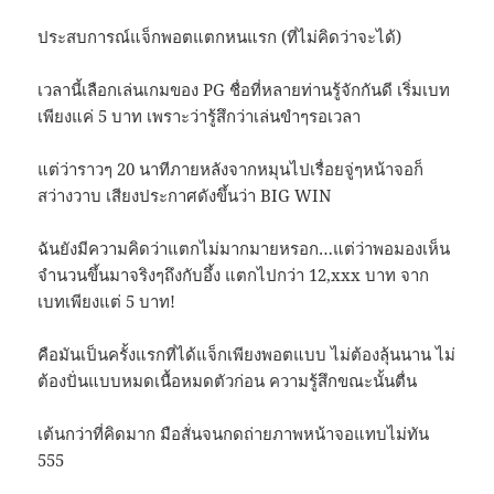
ประสบการณ์แจ็กพอตแตกหนแรก (ที่ไม่คิดว่าจะได้)
เวลานี้เลือกเล่นเกมของ PG ชื่อที่หลายท่านรู้จักกันดี เริ่มเบท
เพียงแค่ 5 บาท เพราะว่ารู้สึกว่าเล่นขำๆรอเวลา
แต่ว่าราวๆ 20 นาทีภายหลังจากหมุนไปเรื่อยจู่ๆหน้าจอก็
สว่างวาบ เสียงประกาศดังขึ้นว่า BIG WIN
ฉันยังมีความคิดว่าแตกไม่มากมายหรอก…แต่ว่าพอมองเห็น
จำนวนขึ้นมาจริงๆถึงกับอึ้ง แตกไปกว่า 12,xxx บาท จาก
เบทเพียงแต่ 5 บาท!
คือมันเป็นครั้งแรกที่ได้แจ็กเพียงพอตแบบ ไม่ต้องลุ้นนาน ไม่
ต้องปั่นแบบหมดเนื้อหมดตัวก่อน ความรู้สึกขณะนั้นตื่น
เต้นกว่าที่คิดมาก มือสั่นจนกดถ่ายภาพหน้าจอแทบไม่ทัน
555