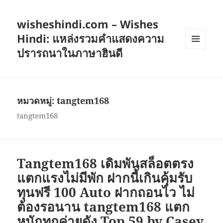
wisheshindi.com – Wishes
Hindi: แหล่งรวมคำแสดงความ
ปรารถนาในภาษาฮินดี
เมนู
และวิด
เจ็ต
หมวดหมู่:
tangtem168
tangtem168
Tangtem168 เดิมพันสล็อตตรง
แตกแรงไม่มีพัก ฝากนี้เกินคุ้มรับ
ทุนฟรี 100 Auto ฝากถอนไว ไม่
ต้องรอนาน tangtem168 แตก
หนักทุกค่ายดัง Top 59 by Casey