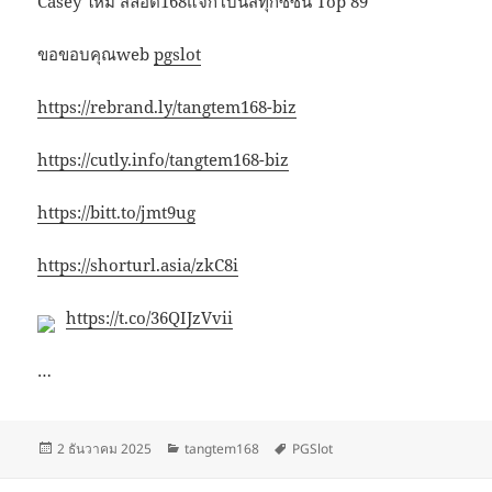
Casey ใหม่ สล็อต168แจกโบนัสทุกซีซั่น Top 89
ขอขอบคุณweb
pgslot
https://rebrand.ly/tangtem168-biz
https://cutly.info/tangtem168-biz
https://bitt.to/jmt9ug
https://shorturl.asia/zkC8i
https://t.co/36QIJzVvii
…
เขียน
หมวด
ป้าย
2 ธันวาคม 2025
tangtem168
PGSlot
เมื่อ
หมู่
กำกับ