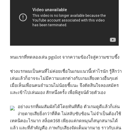
หนแรกที่ทดลองเล่น pgslot จากความข้องใจสู่ความซาบซึ้ง
ช่วงแรกผมเป็นคนที่ไม่ค่อยเชื่อในเกมแนวนี้เท่าไรนัก รู้สึกว่า
เล่นแล้วก็อาจจะไม่มีความแตกต่างกับเกมเสี่ยงดวงอื่นๆแต่
เมื่อเห็นเพื่อนคนจำนวนไม่น้อยชี้แนะ จึงตัดสินใจลองสมัคร
และเข้าไปเล่นมอง สักหนึ่งครั้ง เพื่อพิสูจน์ด้วยตัวเอง
อย่างแรกที่ผมสัมผัสได้โดยทันทีคือ ตัวเกมดูดีแล้วก็เล่น
ง่ายดายเสียยิ่งกว่าที่คิด ไม่สลับซับซ้อน ไม่จำเป็นต้องใช้
เทคนิคอะไรมาก สล็อต168 เพียงแค่กดหมุนก็สนุกสนานได้
แล้ว และที่สำคัญคือ ภาพกับเสียงจัดเต็มมากมาย ราวกับเล่น