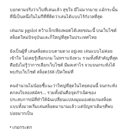
บอกตามจริงว่าเว็บที่เล่นแล้ว สุขใจ มีไม่มากมาย แม้กระนั้น
ที่นี่เป็นหนึ่งในไม่กี่ที่ที่คิดว่าเล่นได้แบบไร้กังวลที่สุด
เล่นเกม pgslot คว้าแจ็กเพียงพอตได้เลยขณะนี้ บนเว็บไซต์
สล็อตใหม่ปัจจุบันและก็ใหญ่ที่สุดในประเทศไทย
ยังเป็นผู้ที่ เล่นสล็อตแบบตามดวง อยู่เลย เล่นแบบไม่ค่อย
เข้าใจ ไม่เคยรู้เลือกเกม ไม่ทราบจังหวะ รวมทั้งที่สำคัญที่สุด
คือยังไม่รู้ว่าการเลือกเว็บไซต์ มีผลเท่าไร จวบจนกระทั่งได้
พบกับเว็บไซต์ สล็อต168 เปิดใหม่ที่
คนจำนวนไม่น้อยชี้แนะว่าใหญ่ที่สุดในไทยตอนนี้ จนกระทั่ง
ตกลงใจลองสมัคร… รวมทั้งมันคือจุดกำเนิดของ
ประสบการณ์ที่ทำให้ฉันเปลี่ยนแปลงมุมมองต่อเกมสล็อต
แบบทั้งมวลเริ่มเล่นสล็อตมานานแล้ว แต่ปัญหาเดิมๆที่พบ
บ่อยมากเป็น
• เกมกระตุก