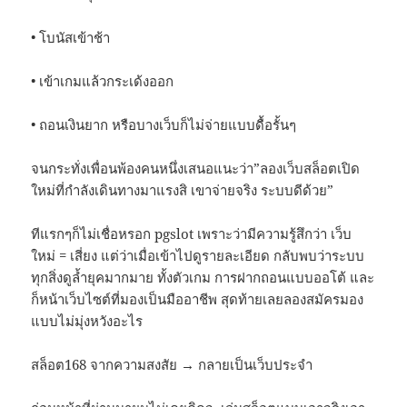
• โบนัสเข้าช้า
• เข้าเกมแล้วกระเด้งออก
• ถอนเงินยาก หรือบางเว็บก็ไม่จ่ายแบบดื้อรั้นๆ
จนกระทั่งเพื่อนพ้องคนหนึ่งเสนอแนะว่า”ลองเว็บสล็อตเปิด
ใหม่ที่กำลังเดินทางมาแรงสิ เขาจ่ายจริง ระบบดีด้วย”
ทีแรกๆก็ไม่เชื่อหรอก pgslot เพราะว่ามีความรู้สึกว่า เว็บ
ใหม่ = เสี่ยง แต่ว่าเมื่อเข้าไปดูรายละเอียด กลับพบว่าระบบ
ทุกสิ่งดูล้ำยุคมากมาย ทั้งตัวเกม การฝากถอนแบบออโต้ และ
ก็หน้าเว็บไซต์ที่มองเป็นมืออาชีพ สุดท้ายเลยลองสมัครมอง
แบบไม่มุ่งหวังอะไร
สล็อต168 จากความสงสัย → กลายเป็นเว็บประจำ