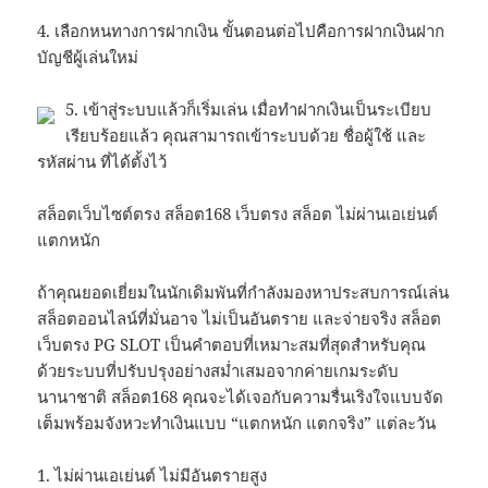
4. เลือกหนทางการฝากเงิน ขั้นตอนต่อไปคือการฝากเงินฝาก
บัญชีผู้เล่นใหม่
5. เข้าสู่ระบบแล้วก็เริ่มเล่น เมื่อทำฝากเงินเป็นระเบียบ
เรียบร้อยแล้ว คุณสามารถเข้าระบบด้วย ชื่อผู้ใช้ และ
รหัสผ่าน ที่ได้ตั้งไว้
สล็อตเว็บไซต์ตรง สล็อต168 เว็บตรง สล็อต ไม่ผ่านเอเย่นต์
แตกหนัก
ถ้าคุณยอดเยี่ยมในนักเดิมพันที่กำลังมองหาประสบการณ์เล่น
สล็อตออนไลน์ที่มั่นอาจ ไม่เป็นอันตราย และจ่ายจริง สล็อต
เว็บตรง PG SLOT เป็นคำตอบที่เหมาะสมที่สุดสำหรับคุณ
ด้วยระบบที่ปรับปรุงอย่างสม่ำเสมอจากค่ายเกมระดับ
นานาชาติ สล็อต168 คุณจะได้เจอกับความรื่นเริงใจแบบจัด
เต็มพร้อมจังหวะทำเงินแบบ “แตกหนัก แตกจริง” แต่ละวัน
1. ไม่ผ่านเอเย่นต์ ไม่มีอันตรายสูง