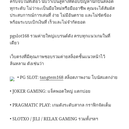
ครบจบในที่เดียว นับว่าเป็นลู่ทางที่ตอบปัญหานักปั่นสล็อต
ทุกระดับ ไม่ว่าจะเป็นมือใหม่หรือมืออาชีพ คุณจะได้สัมผัส
ประสบการณ์การเล่นที่ ง่าย ไม่มีอันตราย และไม่ขัดข้อง
พร้อมระบบเบิกเงินที่ เร็วและไม่จำกัดยอด
pgslot168 รวมค่ายใหญ่แบรนด์ดัง ครบทุกแนวเกมในที่
เดียว
เว็บตรงที่มีคุณภาพชอบรวมค่ายสล็อตชั้นแนวหน้าไว้
ล้นหลาม ดังเช่นว่า
• PG SLOT:
tangtem168
สล็อตภาพงาม โบนัสแตกง่าย
• JOKER GAMING: แจ็คพอตใหญ่ แตกบ่อย
• PRAGMATIC PLAY: เกมดังระดับสากล กราฟิกจัดเต็ม
• SLOTXO / JILI / RELAX GAMING รวมทั้งฯลฯ