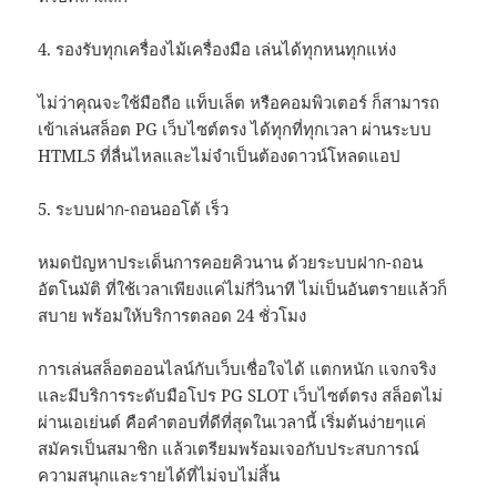
4. รองรับทุกเครื่องไม้เครื่องมือ เล่นได้ทุกหนทุกแห่ง
ไม่ว่าคุณจะใช้มือถือ แท็บเล็ต หรือคอมพิวเตอร์ ก็สามารถ
เข้าเล่นสล็อต PG เว็บไซต์ตรง ได้ทุกที่ทุกเวลา ผ่านระบบ
HTML5 ที่ลื่นไหลและไม่จำเป็นต้องดาวน์โหลดแอป
5. ระบบฝาก-ถอนออโต้ เร็ว
หมดปัญหาประเด็นการคอยคิวนาน ด้วยระบบฝาก-ถอน
อัตโนมัติ ที่ใช้เวลาเพียงแค่ไม่กี่วินาที ไม่เป็นอันตรายแล้วก็
สบาย พร้อมให้บริการตลอด 24 ชั่วโมง
การเล่นสล็อตออนไลน์กับเว็บเชื่อใจได้ แตกหนัก แจกจริง
และมีบริการระดับมือโปร PG SLOT เว็บไซต์ตรง สล็อตไม่
ผ่านเอเย่นต์ คือคำตอบที่ดีที่สุดในเวลานี้ เริ่มต้นง่ายๆแค่
สมัครเป็นสมาชิก แล้วเตรียมพร้อมเจอกับประสบการณ์
ความสนุกและรายได้ที่ไม่จบไม่สิ้น