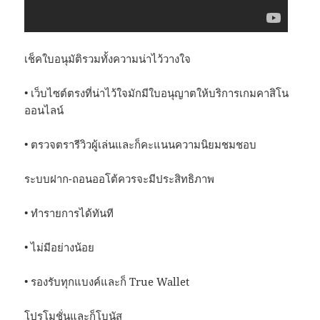
เช็คใบอนุมัติรวมทั้งความน่าไว้วางใจ
• เว็บไซต์ตรงที่น่าไว้ใจมักมีใบอนุญาตให้บริการเกมคาสิโน
ออนไลน์
• ตรวจตรารีวิวผู้เล่นและก็คะแนนความนิยมชมชอบ
ระบบฝาก-ถอนออโต้ควรจะมีประสิทธิภาพ
• ทำรายการได้ทันที
• ไม่มีอย่างน้อย
• รองรับทุกแบงค์และก็ True Wallet
โปรโมชั่นและก็โบนัส