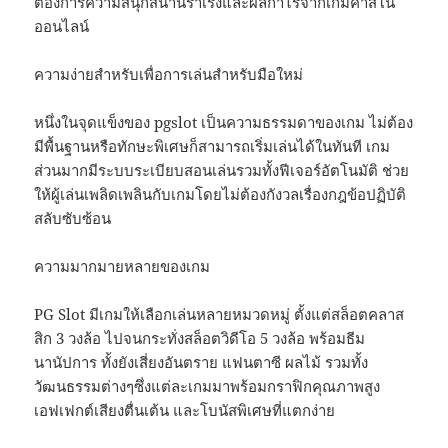
ต้องการความสนุกสนานร่าเริงและผลกำไรจากเกมคาสิโน
ออนไลน์
ความง่ายสำหรับเพื่อการเล่นสำหรับมือใหม่
หนึ่งในจุดแข็งของ pgslot เป็นความธรรมดาของเกม ไม่ต้อง
มีพื้นฐานหรือทักษะพิเศษก็สามารถเริ่มเล่นได้ในทันที เกม
ส่วนมากมีระบบระเบียบสอนเล่นรวมทั้งฟีเจอร์อัตโนมัติ ช่วย
ให้ผู้เล่นเพลิดเพลินกับเกมโดยไม่ต้องกังวลเรื่องกฎข้อปฏิบัติ
สลับซับซ้อน
ความมากมายหลายของเกม
PG Slot มีเกมให้เลือกเล่นหลายหมวดหมู่ ตั้งแต่สล็อตคลาส
สิก 3 วงล้อ ไปจนกระทั่งสล็อตวิดีโอ 5 วงล้อ พร้อมธีม
นานัปการ ทั้งยังเสี่ยงอันตราย แฟนตาซี ผลไม้ รวมทั้ง
วัฒนธรรมต่างๆซึ่งแต่ละเกมมาพร้อมกราฟิกคุณภาพสูง
เอฟเฟกต์เสียงตื่นเต้น และโบนัสพิเศษที่แตกง่าย