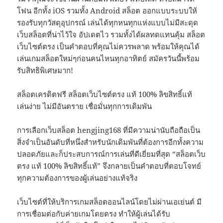
โฟน อีกทั้ง iOS รวมทั้ง Android สล็อต ออกแบบระบบให้
รองรับทุกวัสดุอุปกรณ์ เล่นได้ทุกหนทุกแห่งแบบไม่มีสะดุด
เว็บสล็อตที่น่าไว้ใจ อัปเดตไว รวมทั้งได้ผลทดแทนคุ้ม สล็อต
เว็บไซต์ตรง เป็นคำตอบที่คุณไม่ควรพลาด พร้อมให้คุณได้
เล่นเกมสล็อตใหม่ๆก่อนคนไหนทุกอาทิตย์ สมัครวันนี้พร้อม
รับสิทธิพิเศษมาก!
สล็อตเครดิตฟรี สล็อตเว็บไซต์ตรง แท้ 100% ลิขสิทธิ์แท้
เล่นง่าย ไม่มีอันตราย เชื่อมั่นทุกการเดิมพัน
การเลือกเว็บสล็อต hengjing168 ที่มีความน่านับถือถือเป็น
สิ่งจำเป็นอันดับที่หนึ่งสำหรับนักเดิมพันที่ต้องการอีกทั้งความ
ปลอดภัยและก็ประสบการณ์การเล่นที่ดีเยี่ยมที่สุด “สล็อตเว็บ
ตรง แท้ 100% ลิขสิทธิ์แท้” จึงกลายเป็นคำตอบที่ตอบโจทย์
ทุกความต้องการของผู้เล่นอย่างแท้จริง
เว็บไซต์ที่ให้บริการเกมสล็อตออนไลน์โดยไม่ผ่านเอเย่นต์ มี
การเชื่อมต่อกับค่ายเกมโดยตรง ทำให้ผู้เล่นได้รับ