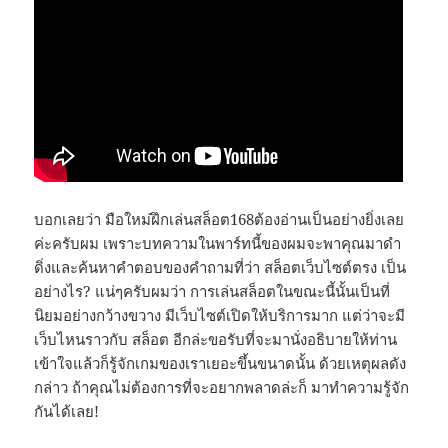
บอกเลยว่า มือใหม่ฝึกเล่นสล็อต168ต้องอ่านเป็นอย่างยิ่งเลย
ค่ะครับผม เพราะบทความในพาร์ทนี้ของผมจะพาคุณมาดำ
ดิ่งและค้นหาคำตอบของคำถามที่ว่า สล็อตเว็บไซต์ตรง เป็น
อย่างไร? แน่ๆครับผมว่า การเล่นสล็อตในขณะนี้นั้นเป็นที่
นิยมอย่างกว้างขวาง มีเว็บไซต์เปิดให้บริการมาก แต่ว่าจะมี
เว็บไหนราวกับ สล็อต อีกล่ะขอรับที่จะมานั่งอธิบายให้ท่าน
เข้าใจแล้วก็รู้จักเกมของเราเยอะขึ้นขนาดนั้น ด้วยเหตุผลดัง
กล่าว ถ้าคุณไม่ต้องการที่จะอยากพลาดล่ะก็ มาทำความรู้จัก
กันได้เลย!