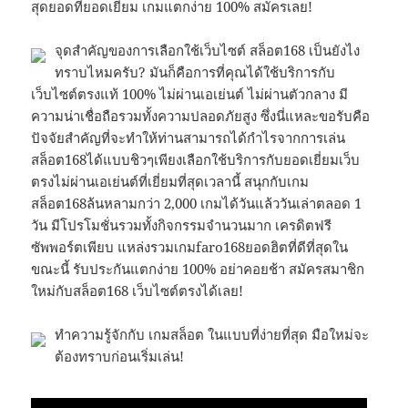
สุดยอดที่ยอดเยี่ยม เกมแตกง่าย 100% สมัครเลย!
จุดสำคัญของการเลือกใช้เว็บไซต์ สล็อต168 เป็นยังไง
ทราบไหมครับ? มันก็คือการที่คุณได้ใช้บริการกับ
เว็บไซต์ตรงแท้ 100% ไม่ผ่านเอเย่นต์ ไม่ผ่านตัวกลาง มี
ความน่าเชื่อถือรวมทั้งความปลอดภัยสูง ซึ่งนี่แหละขอรับคือ
ปัจจัยสำคัญที่จะทำให้ท่านสามารถได้กำไรจากการเล่น
สล็อต168ได้แบบชิวๆเพียงเลือกใช้บริการกับยอดเยี่ยมเว็บ
ตรงไม่ผ่านเอเย่นต์ที่เยี่ยมที่สุดเวลานี้ สนุกกับเกม
สล็อต168ล้นหลามกว่า 2,000 เกมได้วันแล้ววันเล่าตลอด 1
วัน มีโปรโมชั่นรวมทั้งกิจกรรมจำนวนมาก เครดิตฟรี
ซัพพอร์ตเพียบ แหล่งรวมเกมfaro168ยอดฮิตที่ดีที่สุดใน
ขณะนี้ รับประกันแตกง่าย 100% อย่าคอยช้า สมัครสมาชิก
ใหม่กับสล็อต168 เว็บไซต์ตรงได้เลย!
ทำความรู้จักกับ เกมสล็อต ในแบบที่ง่ายที่สุด มือใหม่จะ
ต้องทราบก่อนเริ่มเล่น!