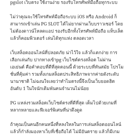
pgslot เว็บตรง ใช้งานง่าย รองรับโทรศัพท์มือถือทุกระบบ
ไม่ว่าคุณจะใช้โทรศัพท์มือถือระบบ iOS หรือ Android ก็
สามารถเข้าเล่น PG SLOT ได้ไม่ยากผ่านเว็บบราวเซอร์ โดย
ไม่ต้องดาวน์โหลดแอป รองรับอีกทั้งโทรศัพท์มือถือ แท็บเล็ต
แล้วก็คอมพิวเตอร์ เล่นได้ทุกแห่ง ตลอดเวลา
เว็บสล็อตออนไลน์ที่ปลอดภัย น่าไว้ใจ แล้วก็แตกง่าย การ
เลือกเล่นกับ ปากทางเข้าpg เว็บไซต์ตรงสล็อต ไม่ผ่าน
เอเย่นต์ คือคำตอบที่ดีที่สุดตอนนี้ ด้วยระบบที่ทันสมัย โปรโม
ชั่นที่คุ้มค่า รวมทั้งเกมสล็อตประสิทธิภาพจากค่ายดังระดับ
นานาชาติ ไม่ฉงนใจเลยว่าทำไมตรงนี้จึงเป็นเว็บยอดฮิต
อันดับ 1 ในใจนักเดิมพันคนจำนวนไม่น้อย
PG แหล่งรวมสล็อตเว็บไซต์ตรงที่ดีที่สุด เต็มไปด้วยเกมที่
หลากหลายและฟีเจอร์พิเศษที่น่าดึงดูด
ถ้าคุณเป็นคนอีกคนหนึ่งที่หลงใหลในการเล่นสล็อตออนไลน์
แล้วก็กำลังมองหาเว็บที่เชื่อถือได้ ไม่มีอันตราย แล้วก็มีเกม