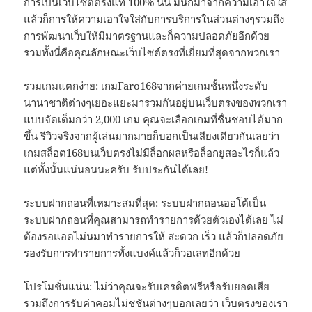
การเป็นเว็บไซต์ตรงแท้ 100% นั้น มันก็มาจากความเอาใจใส่
แล้วก็การให้ความเอาใจใส่กับการบริการในส่วนต่างๆรวมถึง
การพัฒนาเว็บให้มีมาตรฐานและก็ความปลอดภัยอีกด้วย
รวมทั้งนี่คือคุณลักษณะเว็บไซต์ตรงที่เยี่ยมที่สุดจากพวกเรา
รวมเกมแตกง่าย: เกมFaro168จากค่ายเกมชั้นหนึ่งระดับ
นานาชาติต่างๆเยอะแยะมารวมกันอยู่บนเว็บตรงของพวกเรา
แบบจัดเต็มกว่า 2,000 เกม คุณจะเลือกเกมที่ชื่นชอบได้มาก
ขึ้น รีวิวจริงจากผู้เล่นมากมายก็บอกเป็นเสียงเดียวกันเลยว่า
เกมสล็อต168บนเว็บตรงไม่มีล็อกผลหรือล็อกยูสอะไรก็แล้ว
แต่ทั้งนั้นแน่นอนนะครับ รับประกันได้เลย!
ระบบฝากถอนที่เหมาะสมที่สุด: ระบบฝากถอนออโต้เป็น
ระบบฝากถอนที่คุณสามารถทำรายการด้วยตัวเองได้เลย ไม่
ต้องรอแอดไม่นมาทำรายการให้ สะดวก เร็ว แล้วก็ปลอดภัย
รองรับการทำรายการทั้งแบงค์แล้วก็วอเลทอีกด้วย
โปรโมชั่นแน่น: ไม่ว่าคุณจะรับเครดิตฟรีหรือรับยอดเสีย
รวมถึงการรับค่าคอมไม่ชชันต่างๆบอกเลยว่า เว็บตรงของเรา