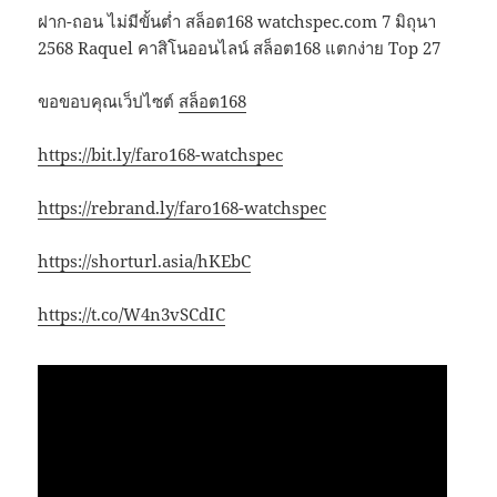
ฝาก-ถอน ไม่มีขั้นต่ำ สล็อต168 watchspec.com 7 มิถุนา
2568 Raquel คาสิโนออนไลน์ สล็อต168 แตกง่าย Top 27
ขอขอบคุณเว็ปไซต์
สล็อต168
https://bit.ly/faro168-watchspec
https://rebrand.ly/faro168-watchspec
https://shorturl.asia/hKEbC
https://t.co/W4n3vSCdIC