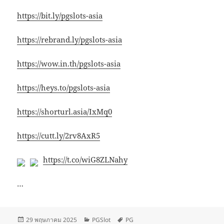
https://bit.ly/pgslots-asia
https://rebrand.ly/pgslots-asia
https://wow.in.th/pgslots-asia
https://heys.to/pgslots-asia
https://shorturl.asia/IxMq0
https://cutt.ly/2rv8AxR5
https://t.co/wiG8ZLNahy
…
เขียน
หมวด
ป้าย
29 พฤษภาคม 2025
PGSlot
PG