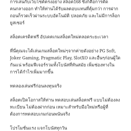
การเล่นกับเว็บไซต์ตรงอย่าง สล็อต168 ซึ่งก็คือการตัด
คนกลางออก ทำให้ท่านได้รับผลตอบแทนที่คุ้มกว่า การฝาก
ถอนก็รวดเร็วผ่านระบบอัตโนมัติ ปลอดภัย และไม่มีการล็อก
ยูสเซอร์
สล็อตเครดิตฟรี อัปเดตเกมสล็อตใหม่ตลอดระยะเวลา
ที่นี่คุณจะได้เล่นเกมสล็อตใหม่ๆจากค่ายดังอย่าง PG Soft,
Joker Gaming, Pragmatic Play, SlotXO และอื่นๆก่อนผู้ใด
กันแน่ พร้อมฟีเจอร์รวมทั้งโบนัสที่ทันสมัย เพิ่มช่องทางใน
การได้กำไรเพิ่มมากขึ้น
ทดลองเล่นฟรีก่อนลงทุนจริง
สล็อตเปิดโอกาสให้ท่าน ทดสอบเล่นสล็อตฟรี แบบไม่ต้องลง
ทะเบียน ไม่ต้องฝากก่อน เหมาะสำหรับมือใหม่หรือผู้ที่
ต้องการทดสอบเกมก่อนพนันจริง
โปรโมชั่นแรง แจกโบนัสทุกวัน