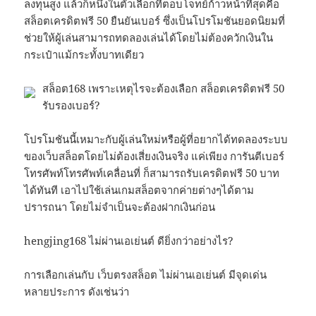
ลงทุนสูง แล้วก็หนึ่งในตัวเลือกที่ตอบโจทย์ก้าวหน้าที่สุดคือ
สล็อตเครดิตฟรี 50 ยืนยันเบอร์ ซึ่งเป็นโปรโมชันยอดนิยมที่
ช่วยให้ผู้เล่นสามารถทดลองเล่นได้โดยไม่ต้องควักเงินใน
กระเป๋าแม้กระทั้งบาทเดียว
สล็อต168 เพราะเหตุไรจะต้องเลือก สล็อตเครดิตฟรี 50
รับรองเบอร์?
โปรโมชันนี้เหมาะกับผู้เล่นใหม่หรือผู้ที่อยากได้ทดลองระบบ
ของเว็บสล็อตโดยไม่ต้องเสี่ยงเงินจริง แค่เพียง การันตีเบอร์
โทรศัพท์โทรศัพท์เคลื่อนที่ ก็สามารถรับเครดิตฟรี 50 บาท
ได้ทันที เอาไปใช้เล่นเกมสล็อตจากค่ายต่างๆได้ตาม
ปรารถนา โดยไม่จำเป็นจะต้องฝากเงินก่อน
hengjing168 ไม่ผ่านเอเย่นต์ ดียิ่งกว่าอย่างไร?
การเลือกเล่นกับ เว็บตรงสล็อต ไม่ผ่านเอเย่นต์ มีจุดเด่น
หลายประการ ดังเช่นว่า