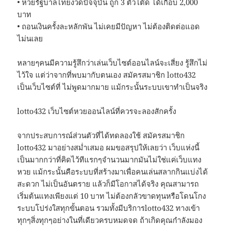
• หวยรัฐบาลไทยงวดปัจจุบัน ถูก 3 ตัวโต๊ด ได้เกือบ 2,000
บาท
• ถอนเงินครั้งละหลักพัน ไม่เคยมีปัญหา ไม่ต้องติดต่อแอด
ไม่นเลย
หลายๆคนมีความรู้สึกว่าเล่นเว็บไซต์ออนไลน์จะเสี่ยง รู้สึกไม่
ไว้ใจ แต่ว่าจากที่พบมากับตนเอง สมัครสมาชิก lotto432
เป็นเว็บไซต์ที่ ไม่พูดมากมาย แม้กระนั้นระบบเขาทำเป็นจริง
lotto432 เว็บไซต์หวยออนไลน์ที่ควรจะลองสักครั้ง
จากประสบการณ์ส่วนตัวที่ได้ทดลองใช้ สมัครสมาชิก
lotto432 มาอย่างสม่ำเสมอ ผมขอสรุปให้เลยว่า เว็บแห่งนี้
เป็นมากกว่าที่คิดไว้ทีแรกๆจำนวนมากมันไม่ใช่แค่เว็บแทง
หวย แม้กระนั้นคือระบบที่สร้างมาเพื่อคนเล่นสลากกินแบ่งได้
สะดวก ไม่เป็นอันตราย แล้วก็มีโอกาสได้จริง คุณสามารถ
เริ่มต้นแทงเพียงแต่ 10 บาท ไม่ต้องกลัวขาดทุนหรือโดนโกง
ระบบโปร่งใสทุกขั้นตอน รวมทั้งมีบริการlotto432 ทางเข้า
ทุกๆสิ่งทุกๆอย่างในที่เดียวครบหมดจด ถ้าเกิดคุณกำลังมอง