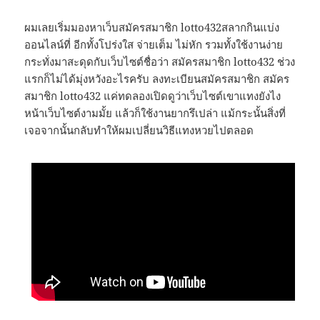
ผมเลยเริ่มมองหาเว็บสมัครสมาชิก lotto432สลากกินแบ่ง
ออนไลน์ที่ อีกทั้งโปร่งใส จ่ายเต็ม ไม่หัก รวมทั้งใช้งานง่าย
กระทั่งมาสะดุดกับเว็บไซต์ชื่อว่า สมัครสมาชิก lotto432 ช่วง
แรกก็ไม่ได้มุ่งหวังอะไรครับ ลงทะเบียนสมัครสมาชิก สมัคร
สมาชิก lotto432 แค่ทดลองเปิดดูว่าเว็บไซต์เขาแทงยังไง
หน้าเว็บไซต์งามมั้ย แล้วก็ใช้งานยากรึเปล่า แม้กระนั้นสิ่งที่
เจอจากนั้นกลับทำให้ผมเปลี่ยนวิธีแทงหวยไปตลอด