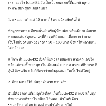
เพราะอะไร lotto432 ถึงเป็นเว็บลอตเตอรี่ที่ผมกล้าพูดว่า
เหมาะสมที่สุดที่เคยเล่นมา
1. แทงอย่างต่ำแค่ 10 บาท ก็ลุ้นรางวัลหลักพันได้
ฟังดูธรรมดา แม้กระนั้นสำหรับผู้ที่งบน้อยหรือเพียงแค่อยาก
ทดลองเล่นสนุกสนานๆนี่คือจุดที่ผิดแผก เนื่องจากว่าบาง
เว็บไซต์บังคับแทงอย่างต่ำ 50 – 100 บาท ซึ่งทำให้หลายคน
ไม่กล้าลอง
แม้กระนั้น lotto432 เปิดให้แทง เลขสองตัว สามตัว เลขวิ่ง
หรือแม้กระทั้งหวยชุด เริ่มเพียงแค่ 10 บาท แทงแค่สิบบาท ก็
ลุ้นได้เช่นกัน แล้วก็อัตราจ่ายยังสูงเสมอกันเว็บไซต์ใหญ่
2. มีลอตเตอรี่ให้เล่นทุกจำพวก ครบจริง
อันนี้คือจุดเด่นที่ผมถูกใจที่สุด เว็บนี้lotto432 ทางเข้าเก็บทุก
จำพวกหวยที่ชาวไทยนิยมไว้หมดแล้วในที่เดียว
• หวยรัฐบาลไทย (แทงล่วงหน้าได้หลายวัน)