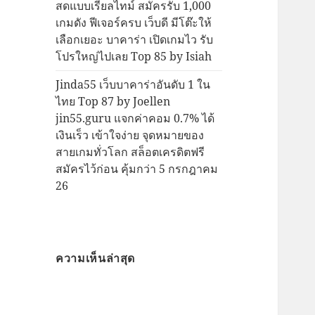
สดแบบเรียลไทม์ สมัครรับ 1,000
เกมดัง ฟีเจอร์ครบ เว็บดี มีโต๊ะให้
เลือกเยอะ บาคาร่า เปิดเกมไว รับ
โปรใหญ่ไปเลย Top 85 by Isiah
Jinda55 เว็บบาคาร่าอันดับ 1 ใน
ไทย Top 87 by Joellen
jin55.guru แจกค่าคอม 0.7% ได้
เงินเร็ว เข้าใจง่าย จุดหมายของ
สายเกมทั่วโลก สล็อตเครดิตฟรี
สมัครไว้ก่อน คุ้มกว่า 5 กรกฎาคม
26
ความเห็นล่าสุด