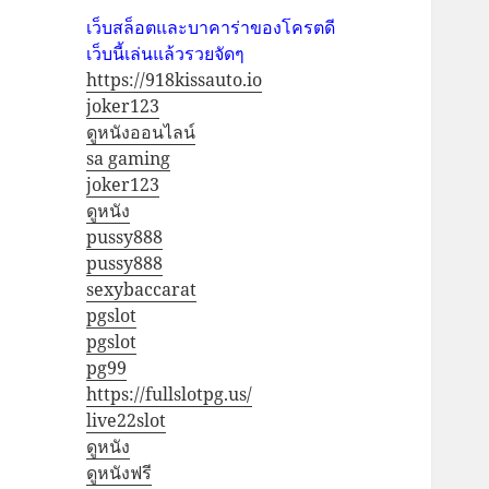
เว็บสล็อตและบาคาร่าของโครตดี
เว็บนี้เล่นแล้วรวยจัดๆ
https://918kissauto.io
joker123
ดูหนังออนไลน์
sa gaming
joker123
ดูหนัง
pussy888
pussy888
sexybaccarat
pgslot
pgslot
pg99
https://fullslotpg.us/
live22slot
ดูหนัง
ดูหนังฟรี