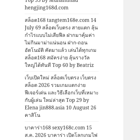
Top 53 by Muhammad
hengjing168d.com
สล็อต168 tangtem168e.com 14
July 69 สล็อตเว็บตรง สายแตก ลุ้น
กำไรแบบไม่เสียฟีล ฝากมาคุ้มค่า
ไม่กินมาม่าแน่นอน ฝาก-ถอน
อัตโนมัติ คัดมาแล้ว เล่นได้ทุกเกม
สล็อต168 สมัครง่าย ลุ้นรางวัล
ใหญ่ได้ทันที Top 60 by Beatriz
เว็บเปิดใหม่ สล็อตเว็บตรง เว็บตรง
สล็อต 2026 รวมเกมแตกง่าย
ฟีเจอร์เด่น และวิธีเลือกเว็บที่เหมาะ
กับผู้เล่น ใหม่ล่าสุด Top 29 by
Elena jin888.asia 10 August 26
คาสิโน
บาคาร่า168 sexy168c.com 15
ส.ค. 2026 บาคาร่า เปิดโลกเกมไพ่