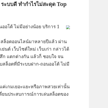
8 ระบบดี ทำกำไรไม่สะดุด Top
อโต้ ไม่มีอย่างน้อย บริการ 1
 สล็อตออนไลน์มาหลายปีแล้ว ผ่าน
ย่นต์ เว็บไซต์ใหม่ เว็บเก่า กล่าวได้
ู้สึก แตกต่างกัน แล้วก็ ชอบใจ จน
็บสล็อตที่มีระบบฝาก-ถอนออโต้ ไม่มี
มีดีแค่เกมเยอะแยะหรือภาพสวยเท่านั้น
่เปลี่ยนประสบการณ์การเล่นสล็อตของ