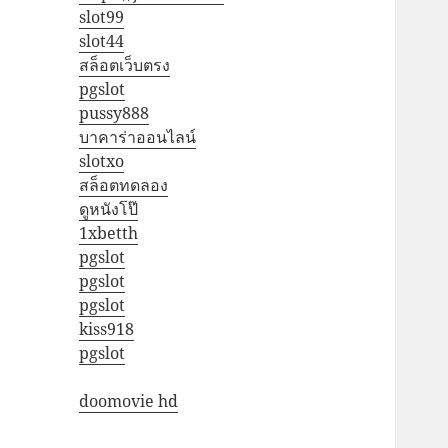
slot99
slot44
สล็อตเว็บตรง
pgslot
pussy888
บาคาร่าออนไลน์
slotxo
สล็อตทดลอง
ดูหนังโป๊
1xbetth
pgslot
pgslot
pgslot
kiss918
pgslot
doomovie hd