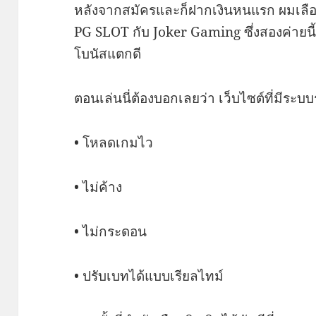
หลังจากสมัครและก็ฝากเงินหนแรก ผมเลือ
PG SLOT กับ Joker Gaming ซึ่งสองค่ายนี
โบนัสแตกดี
ตอนเล่นนี่ต้องบอกเลยว่า เว็บไซต์ที่มีระบบร
• โหลดเกมไว
• ไม่ค้าง
• ไม่กระดอน
• ปรับเบทได้แบบเรียลไทม์