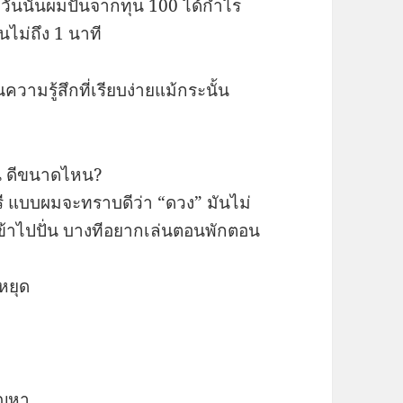
ม วันนั้นผมปั่นจากทุน 100 ได้กำไร
ไม่ถึง 1 นาที
ความรู้สึกที่เรียบง่ายแม้กระนั้น
ัน ดีขนาดไหน?
ี แบบผมจะทราบดีว่า “ดวง” มันไม่
รเข้าไปปั่น บางทีอยากเล่นตอนพักตอน
งหยุด
ัญหา