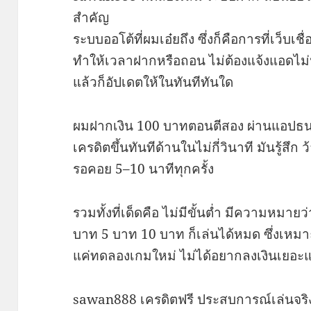
สำคัญ
ระบบออโต้ที่ผมเอ๋ยถึง ซึ่งก็คือการที่เว็บ
ทำให้เวลาฝากหรือถอน ไม่ต้องแจ้งแอดไม่น ไ
แล้วก็อัปเดตให้ในทันทีทันใด
ผมฝากเงิน 100 บาทตอนตีสอง ผ่านแอปธน
เครดิตขึ้นทันทีด้านในไม่กี่วินาที มันรู้ส
รอคอย 5–10 นาทีทุกครั้ง
รวมทั้งที่เด็ดคือ ไม่มีขั้นต่ำ มีความหม
บาท 5 บาท 10 บาท ก็เล่นได้หมด ซึ่งเห
แค่ทดลองเกมใหม่ ไม่ได้อยากลงเงินเยอะ
sawan888 เครดิตฟรี ประสบการณ์เล่นจริง: