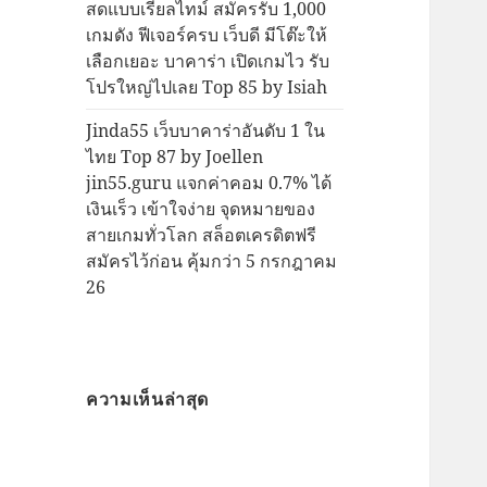
สดแบบเรียลไทม์ สมัครรับ 1,000
เกมดัง ฟีเจอร์ครบ เว็บดี มีโต๊ะให้
เลือกเยอะ บาคาร่า เปิดเกมไว รับ
โปรใหญ่ไปเลย Top 85 by Isiah
Jinda55 เว็บบาคาร่าอันดับ 1 ใน
ไทย Top 87 by Joellen
jin55.guru แจกค่าคอม 0.7% ได้
เงินเร็ว เข้าใจง่าย จุดหมายของ
สายเกมทั่วโลก สล็อตเครดิตฟรี
สมัครไว้ก่อน คุ้มกว่า 5 กรกฎาคม
26
ความเห็นล่าสุด