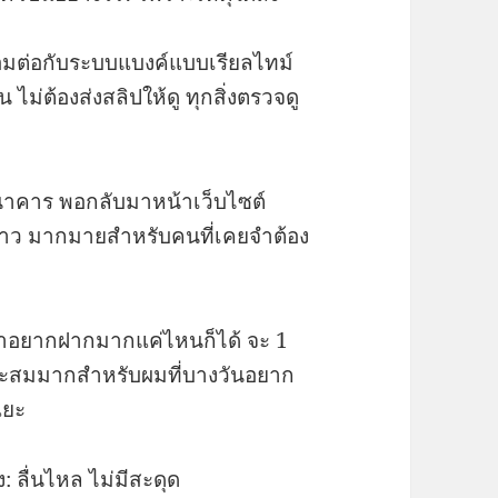
เชื่อมต่อกับระบบแบงค์แบบเรียลไทม์
ม่ต้องส่งสลิปให้ดู ทุกสิ่งตรวจดู
าคาร พอกลับมาหน้าเว็บไซต์
ึก ว้าว มากมายสำหรับคนที่เคยจำต้อง
ายว่าอยากฝากมากแค่ไหนก็ได้ จะ 1
มาะสมมากสำหรับผมที่บางวันอยาก
แยะ
 ลื่นไหล ไม่มีสะดุด