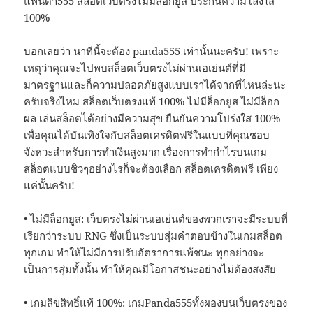
แพนด้า555 สล็อตเว็บตรงไม่มีล็อกยูส ประกันความโล่งใส
100%
บอกเลยว่า นาทีนี้จะต้อง panda555 เท่านั้นนะครับ! เพราะ
เหตุว่าคุณจะไปพบสล็อตเว็บตรงไม่ผ่านเอเย่นต์ที่มี
มาตรฐานและก็ความปลอดภัยสูงแบบเราได้จากที่ไหนล่ะนะ
ครับจริงไหม สล็อตเว็บตรงแท้ 100% ไม่มีล็อกยูส ไม่มีล็อก
ผล เล่นสล็อตได้อย่างมีความสุข ยืนยันความโปร่งใส 100%
เพื่อคุณได้บันเทิงใจกับสล็อตเครดิตฟรีในแบบที่คุณชอบ
จังหวะสำหรับการทำเงินสูงมาก เรื่องการทำกำไรบนเกม
สล็อตแบบชิวๆอย่างไรก็จะต้องเลือก สล็อตเครดิตฟรี เพียง
แค่นั้นครับ!
• ไม่มีล็อกยูส: เว็บตรงไม่ผ่านเอเย่นต์ของพวกเราจะมีระบบที่
เรียกว่าระบบ RNG ซึ่งเป็นระบบสุ่มคำตอบข้างในเกมสล็อต
ทุกเกม ทำให้ไม่มีการปรับอัตราการแพ้ชนะ ทุกอย่างจะ
เป็นการสุ่มทั้งนั้น ทำให้คุณมีโอกาสชนะอย่างไม่ต้องสงสัย
• เกมลิขสิทธิ์แท้ 100%: เกมPanda555ทั้งผองบนเว็บตรงของ