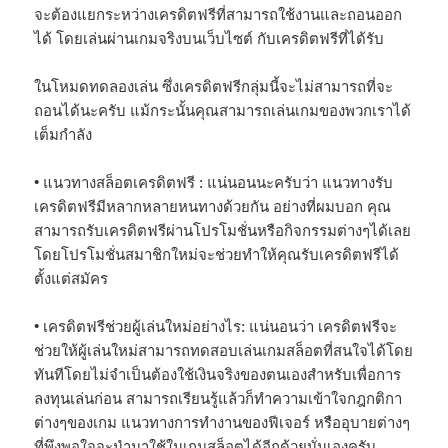
จะต้องแยกระหว่างเครดิตฟรีที่สามารถใช้งานและถอนออก
ได้ โดยเล่นผ่านเกมจริงบนเว็บไซต์ กับเครดิตฟรีที่ได้รับ
ในโหมดทดลองเล่น ซึ่งเครดิตฟรีกลุ่มนี้จะไม่สามารถที่จะ
ถอนได้นะครับ แม้กระนั้นคุณสามารถเล่นเกมของพวกเราได้
เต็มกำลัง
• แนวทางสล็อตเครดิตฟรี : แน่นอนนะครับว่า แนวทางรับ
เครดิตฟรีมีหลากหลายหนทางด้วยกัน อย่างที่ผมบอก คุณ
สามารถรับเครดิตฟรีผ่านโปรโมชั่นหรือกิจกรรมต่างๆได้เลย
โดยโปรโมชั่นสมาชิกใหม่จะช่วยทำให้คุณรับเครดิตฟรีได้
ตั้งแต่สมัคร
• เครดิตฟรีช่วยผู้เล่นใหม่อย่างไร: แน่นอนว่า เครดิตฟรีจะ
ช่วยให้ผู้เล่นใหม่สามารถทดสอบเล่นเกมสล็อตที่สนใจได้โดย
ทันทีโดยไม่จำเป็นต้องใช้เงินจริงของตนเองสำหรับเพื่อการ
ลงทุนเล่นก่อน สามารถเรียนรู้แล้วก็ทำความเข้าใจกฎกติกา
ต่างๆของเกม แนวทางการทำงานของฟีเจอร์ หรืออุบายต่างๆ
ที่พึงพอใจจะนำมาใช้ในเกมสล็อตได้อีกด้วยนั่นเองครับ