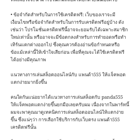
• ข้อจำกัดสำหรับในการใช้เครดิตฟรี: เว็บของเราจะมี
เงื่อนไขหรือข้อจำกัดสำหรับในการรับเครดิตฟรีอยู่บ้าง ดัง
เช่นว่า โปรโมชั่นเครดิตฟรีนี้อาจจะยอมรับได้เฉพาะสมาชิก
ใหม่เท่านั้น หรืออาจจะมีข้อตกลงสำหรับการทำยอดหรือทำ
เทิร์นแตกต่างออกไป ซึ่งคุณควรต้องอ่านข้อกำหนดหรือ
ข้อแม้เหล่านี้ให้เข้าใจเสียก่อน เพื่อที่คุณจะได้ใช้เครดิตฟรี
ได้อย่างมีคุณภาพ
แนวทางการเล่นสล็อตออนไลน์กับ แพนด้า555 ให้แจ็คพอต
แตกง่ายมากยิ่งขึ้น
คนใดกันแน่อยากได้แนวทางการเล่นสล็อตกับ panda555
ให้แจ็คพอตแตกง่ายขึ้นยกมือเลยครับผม เนื่องจากในพาร์ทนี้
ผมจะพาคุณมาดูเทคนิคการเล่นสล็อตออนไลน์ให้แตกง่าย
ขึ้น ซึ่งแน่ๆว่า การเลือกใช้บริการกับเว็บตรง แพนด้า555
เครดิตฟรีนั้น