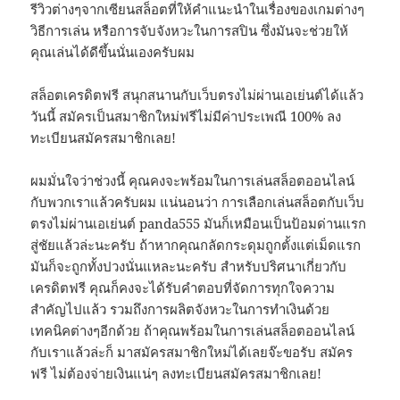
รีวิวต่างๆจากเซียนสล็อตที่ให้คำแนะนำในเรื่องของเกมต่างๆ
วิธีการเล่น หรือการจับจังหวะในการสปิน ซึ่งมันจะช่วยให้
คุณเล่นได้ดีขึ้นนั่นเองครับผม
สล็อตเครดิตฟรี สนุกสนานกับเว็บตรงไม่ผ่านเอเย่นต์ได้แล้ว
วันนี้ สมัครเป็นสมาชิกใหม่ฟรีไม่มีค่าประเพณี 100% ลง
ทะเบียนสมัครสมาชิกเลย!
ผมมั่นใจว่าช่วงนี้ คุณคงจะพร้อมในการเล่นสล็อตออนไลน์
กับพวกเราแล้วครับผม แน่นอนว่า การเลือกเล่นสล็อตกับเว็บ
ตรงไม่ผ่านเอเย่นต์ panda555 มันก็เหมือนเป็นป้อมด่านแรก
สู่ชัยแล้วล่ะนะครับ ถ้าหากคุณกลัดกระดุมถูกตั้งแต่เม็ดแรก
มันก็จะถูกทั้งปวงนั่นแหละนะครับ สำหรับปริศนาเกี่ยวกับ
เครดิตฟรี คุณก็คงจะได้รับคำตอบที่จัดการทุกใจความ
สำคัญไปแล้ว รวมถึงการผลิตจังหวะในการทำเงินด้วย
เทคนิคต่างๆอีกด้วย ถ้าคุณพร้อมในการเล่นสล็อตออนไลน์
กับเราแล้วล่ะก็ มาสมัครสมาชิกใหม่ได้เลยจ๊ะขอรับ สมัคร
ฟรี ไม่ต้องจ่ายเงินแน่ๆ ลงทะเบียนสมัครสมาชิกเลย!