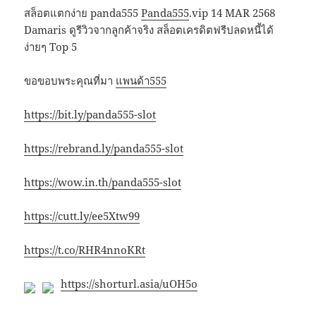
สล็อตแตกง่าย panda555
Panda555
.vip 14 MAR 2568
Damaris ดูรีวิวจากลูกค้าจริง สล็อตเครดิตฟรีปลดหนี้ได้
ง่ายๆ Top 5
ขอขอบพระคุณที่มา
แพนด้า555
https://bit.ly/panda555-slot
https://rebrand.ly/panda555-slot
https://wow.in.th/panda555-slot
https://cutt.ly/ee5Xtw99
https://t.co/RHR4nnoKRt
https://shorturl.asia/uOH5o