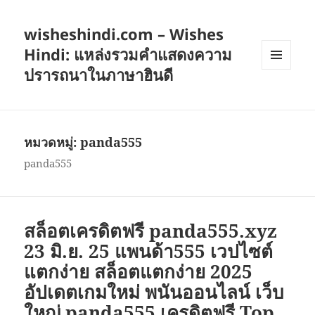
wisheshindi.com – Wishes
Hindi: แหล่งรวมคำแสดงความ
ปรารถนาในภาษาฮินดี
เมนู
และวิด
เจ็ต
หมวดหมู่:
panda555
panda555
สล็อตเครดิตฟรี panda555.xyz
23 มิ.ย. 25 แพนด้า555 เวปไซต์
แตกง่าย สล็อตแตกง่าย 2025
อัปเดตเกมใหม่ พนันออนไลน์ เว็บ
ใหญ่ panda555 เครดิตฟรี Top