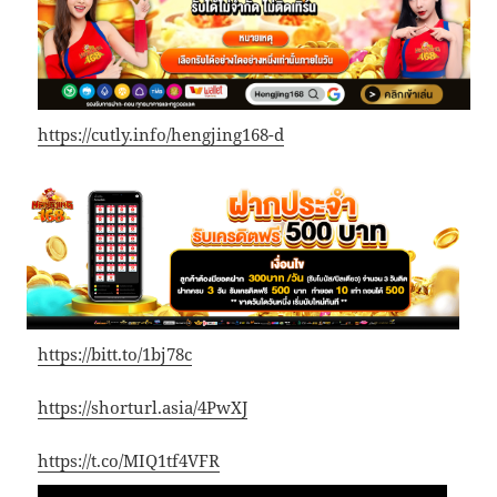
https://cutly.info/hengjing168-d
https://bitt.to/1bj78c
https://shorturl.asia/4PwXJ
https://t.co/MIQ1tf4VFR