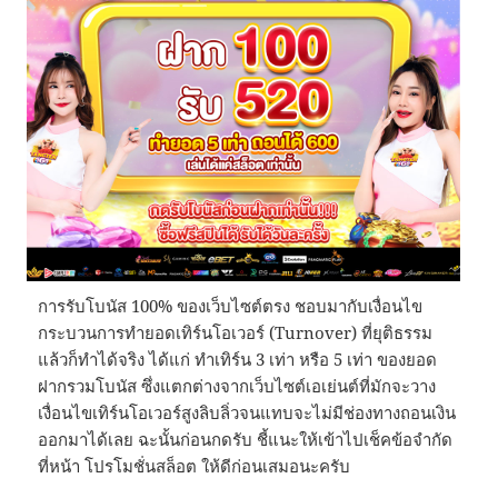
การรับโบนัส 100% ของเว็บไซต์ตรง ชอบมากับเงื่อนไข
กระบวนการทำยอดเทิร์นโอเวอร์ (Turnover) ที่ยุติธรรม
แล้วก็ทำได้จริง ได้แก่ ทำเทิร์น 3 เท่า หรือ 5 เท่า ของยอด
ฝากรวมโบนัส ซึ่งแตกต่างจากเว็บไซต์เอเย่นต์ที่มักจะวาง
เงื่อนไขเทิร์นโอเวอร์สูงลิบลิ่วจนแทบจะไม่มีช่องทางถอนเงิน
ออกมาได้เลย ฉะนั้นก่อนกดรับ ชี้แนะให้เข้าไปเช็คข้อจำกัด
ที่หน้า โปรโมชั่นสล็อต ให้ดีก่อนเสมอนะครับ