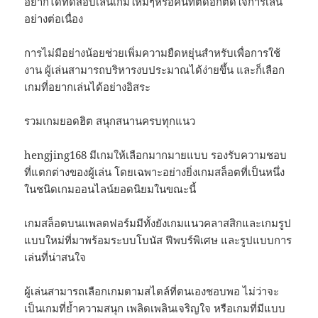
อยากได้ทดสอบเล่นเกมใหม่ๆหรือคนที่ติดอกติดใจการเล่น
อย่างต่อเนื่อง
การไม่มีอย่างน้อยช่วยเพิ่มความยืดหยุ่นสำหรับเพื่อการใช้
งาน ผู้เล่นสามารถบริหารงบประมาณได้ง่ายขึ้น และก็เลือก
เกมที่อยากเล่นได้อย่างอิสระ
รวมเกมยอดฮิต สนุกสนานครบทุกแนว
hengjing168 มีเกมให้เลือกมากมายแบบ รองรับความชอบ
ที่แตกต่างของผู้เล่น โดยเฉพาะอย่างยิ่งเกมสล็อตที่เป็นหนึ่ง
ในชนิดเกมออนไลน์ยอดนิยมในขณะนี้
เกมสล็อตบนแพลตฟอร์มมีทั้งยังเกมแนวคลาสสิกและเกมรูป
แบบใหม่ที่มาพร้อมระบบโบนัส ฟีพบร์พิเศษ และรูปแบบการ
เล่นที่น่าสนใจ
ผู้เล่นสามารถเลือกเกมตามสไตล์ที่ตนเองชอบพอ ไม่ว่าจะ
เป็นเกมที่ย้ำความสนุก เพลิดเพลินเจริญใจ หรือเกมที่มีแบบ