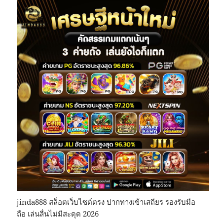
jinda888 สล็อตเว็บไซต์ตรง ปากทางเข้าเสถียร รองรับมือ
ถือ เล่นลื่นไม่มีสะดุด 2026