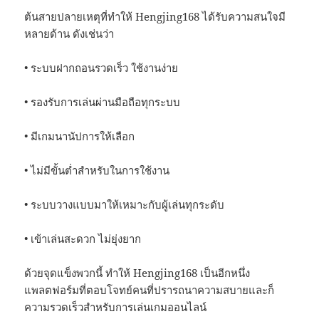
ต้นสายปลายเหตุที่ทำให้ Hengjing168 ได้รับความสนใจมี
หลายด้าน ดังเช่นว่า
• ระบบฝากถอนรวดเร็ว ใช้งานง่าย
• รองรับการเล่นผ่านมือถือทุกระบบ
• มีเกมนานัปการให้เลือก
• ไม่มีขั้นต่ำสำหรับในการใช้งาน
• ระบบวางแบบมาให้เหมาะกับผู้เล่นทุกระดับ
• เข้าเล่นสะดวก ไม่ยุ่งยาก
ด้วยจุดแข็งพวกนี้ ทำให้ Hengjing168 เป็นอีกหนึ่ง
แพลตฟอร์มที่ตอบโจทย์คนที่ปรารถนาความสบายและก็
ความรวดเร็วสำหรับการเล่นเกมออนไลน์