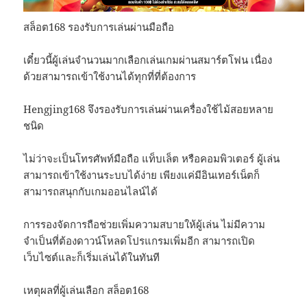
สล็อต168 รองรับการเล่นผ่านมือถือ
เดี๋ยวนี้ผู้เล่นจำนวนมากเลือกเล่นเกมผ่านสมาร์ตโฟน เนื่อง
ด้วยสามารถเข้าใช้งานได้ทุกที่ที่ต้องการ
Hengjing168 จึงรองรับการเล่นผ่านเครื่องใช้ไม้สอยหลาย
ชนิด
ไม่ว่าจะเป็นโทรศัพท์มือถือ แท็บเล็ต หรือคอมพิวเตอร์ ผู้เล่น
สามารถเข้าใช้งานระบบได้ง่าย เพียงแค่มีอินเทอร์เน็ตก็
สามารถสนุกกับเกมออนไลน์ได้
การรองจัดการถือช่วยเพิ่มความสบายให้ผู้เล่น ไม่มีความ
จำเป็นที่ต้องดาวน์โหลดโปรแกรมเพิ่มอีก สามารถเปิด
เว็บไซต์และก็เริ่มเล่นได้ในทันที
เหตุผลที่ผู้เล่นเลือก สล็อต168