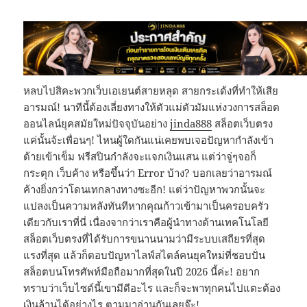
หลบไปสิคะพวกเว็บเอเยนต์สายหลุด สายกระเด้งที่ทำให้เสีย
อารมณ์! นาทีนี้ต้องเลี่ยงทางให้ตัวแม่ตัวมัมแห่งวงการสล็อต
ออนไลน์ยุคสมัยใหม่ปัจจุบันอย่าง
jinda888
สล็อตเว็บตรง
แค่นั้นจ้ะเพื่อนๆ! ไหนผู้ใดกันแน่เคยพบเจอปัญหากำลังเข้า
ด้ายเข้าเข็ม ฟรีสปินกำลังจะแจกเงินแสน แต่ว่าจู่ๆจอก็
กระตุก เว็บค้าง หรือขึ้นว่า Error บ้าง? บอกเลยว่าอารมณ์
ค้างยิ่งกว่าโดนเทกลางทางซะอีก! แต่ว่าปัญหาพวกนั้นจะ
แปลงเป็นความหลังทันทีหากคุณก้าวเข้ามาเป็นครอบครัว
เดียวกับเราที่นี่ เนื่องจากว่าเราคือผู้นำทางด้านเทคโนโลยี
สล็อตเว็บตรงที่ได้รับการขนานนามว่ามีระบบเสถียรที่สุด
แรงที่สุด แล้วก็ตอบปัญหาไลฟ์สไตล์คนยุคใหม่ที่ชอบปั่น
สล็อตบนโทรศัพท์มือถือมากที่สุดในปี 2026 นี้ค่ะ! อยาก
ทราบว่าเว็บไซต์นี้เขามีดีอะไร และก็จะพาทุกคนไปแตะต้อง
เงินล้านได้อย่างไร ตามมาอ่านกันเลยจ๊ะ!