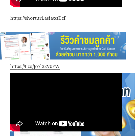
https://shorturl.asia/xtDcF
https://t.co/Jo7l32V0FW