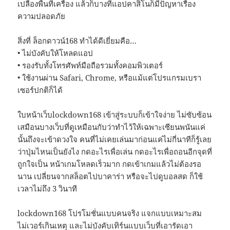
เปลืองพื้นที่เครื่อง แล้วก็บางทีแอปคาสิโนก็มีปัญหาเรื่อง
ความปลอดภัย
สิ่งที่ ล็อกดาวน์168 ทำได้ดีเยี่ยมคือ…
• ไม่บังคับให้โหลดแอป
• รองรับทั้งโทรศัพท์มือถือรวมทั้งคอมพิวเตอร์
• ใช้งานผ่าน Safari, Chrome, หรือแม้แต่โปรแกรมเบรา
เซอร์ปกติก็ได้
ใบหน้าเว็บlockdown168 เข้าสู่ระบบก็เข้าใจง่าย ไม่ซับซ้อน
เสมือนบางเว็บที่ดูเหมือนกับว่าทำไว้ให้เฉพาะเซียนพนันแค่
นั้นถึงจะเข้าดวงใจ คนที่ไม่เคยเล่นมาก่อนแค่ไม่กี่นาทีก็รู้เลย
ว่าปุ่มไหนเป็นยังไง กดอะไรเพื่อเล่น กดอะไรเพื่อถอนอีกจุดที่
ถูกใจเป็น หน้าเกมโหลดเร็วมาก กดเข้าเกมแล้วไม่ต้องรอ
นาน เปลี่ยนจากสล็อตไปบาคาร่า หรือจะไปดูบอลสด ก็ใช้
เวลาไม่ถึง 3 วินาที
lockdown168 โปรโมชั่นแบบคนจริง แจกแบบเหมาะสม
ไม่เวอร์เกินเหตุ และไม่บังคับเทิร์นแบบเว็บที่เอารัดเอา