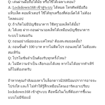
Q: เล่นผ่านมือถือได้มั้ย หรือใช้ได้เฉพาะคอม?
A:
Lockdown168 เข้าสู่ระบบ
ได้หมด โทรศัพท์มือถือ
แท็บเล็ต คอมพิวเตอร์ ใช้ได้ทุกเครื่องที่ต่อเน็ตได้ ไม่ต้อง
โหลดแอป
Q: ถ้าเกิดไม่มีบัญชีธนาคาร ใช้ทรูวอลเล็ทได้มั้ย?
A: ได้เลย ฝาก-ถอนผ่านวอลเล็ทได้เหมือนบัญชีธนาคาร
ระบบไวเสมอกัน
Q: ถอนอย่างน้อยเยอะแค่ไหน? ต้องสะสมยอดมั้ย?
A: ถอนขั้นต่ำ 100 บาท หากไม่ติดโปร ถอนเลยได้ ไม่ต้องสะ
สมเทิร์น
Q: โปรโมชั่นจำเป็นต้องรับทุกครั้งไหม?
A: ไม่มีความจำเป็น เลือกเองได้เลย หากไม่ได้อยากทำเทิร์
นก็ไม่ต้องกดรับ
ถ้าหากคุณกำลังมองหาเว็บล็อกดาวน์168ป้อมปราการอาจจะ
โปร่งใส และก็ ไม่ทำให้รู้สึกเหมือนโดนเอารัดเอาเปรียบ
lockdown168 เข้าสู่ระบบ คือหนึ่งในเว็บที่ต้องการชี้แนะ
แบบไม่มีข้อแม้