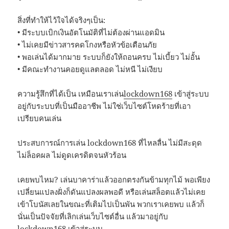
สิ่งที่ทำให้ไว้ใจได้จริงๆเป็น:
• มีระบบเบิกเงินอัตโนมัติที่ไม่ต้องผ่านแอดมิน
• ไม่เคยมีข่าวสารคดโกงหรือหัวข้อเตือนภัย
• พอเล่นได้มากมาย ระบบก็ยังให้ถอนครบ ไม่เบี้ยว ไม่อั้น
• มีคณะทำงานคอยดูแลตลอด ไม่หนี ไม่เงียบ
ความรู้สึกที่ได้เป็น เหมือนเราเล่น
lockdown168
เข้าสู่ระบบ
อยู่กับระบบที่เป็นมืออาชีพ ไม่ใช่เว็บไซต์โหดร้ายที่เอา
เปรียบคนเล่น
ประสบการณ์การเล่น lockdown168 ที่ไหลลื่น ไม่มีสะดุด
ไม่ล็อคผล ไม่ดูดเครดิตจนหัวร้อน
เคยพบไหม? เล่นบาคาร่าแล้วออกตรงกันข้ามทุกไม้ พอเพียง
เปลี่ยนแปลงฝั่งก็ดันแปลงผลพอดี หรือเล่นสล็อตแล้วไม่เคย
เข้าโบนัสเลยในขณะที่เติมไปเป็นพัน พวกเราเคยพบ แล้วก็
นั่นเป็นปัจจัยที่เลิกเล่นเว็บไซต์อื่น แล้วมาอยู่กับ
lockdown168 เข้าสู่ระบบ