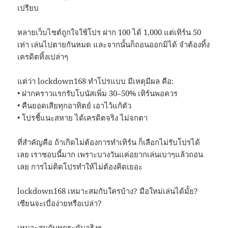
เปรียบ
หลายเว็บไซต์ถูกใจใช้โปร ฝาก 100 ได้ 1,000 แต่เทิร์น 50
เท่า เล่นไปตายกันหมด และจากนั้นก็ถอนออกมิได้ จำต้องทิ้ง
เครดิตทิ้งเปล่าๆ
แต่ว่า lockdown168 ทำโปรแบบ มีเหตุมีผล คือ:
• ฝากคราวแรกรับโบนัสเพิ่ม 30–50% เทิร์นพอควร
• คืนยอดเสียทุกอาทิตย์ เอาไว้แก้ตัว
• โปรชี้แนะสหาย ได้เครดิตจริง ไม่จกตา
ที่สำคัญคือ ถ้าเกิดไม่ต้องการทำเทิร์น ก็เลือกไม่รับโปรได้
เลย เราชอบนี้มาก เพราะบางวันแค่อยากเล่นเบาๆแล้วถอน
เลย การไม่ติดโปรทำให้ไม่ต้องคิดเยอะ
lockdown168 เหมาะสมกับใครบ้าง? มือใหม่เล่นได้มั้ย?
เซียนจะเบื่อง่ายหรือเปล่า?
เหมาะสมกับทุกระดับจริงๆ