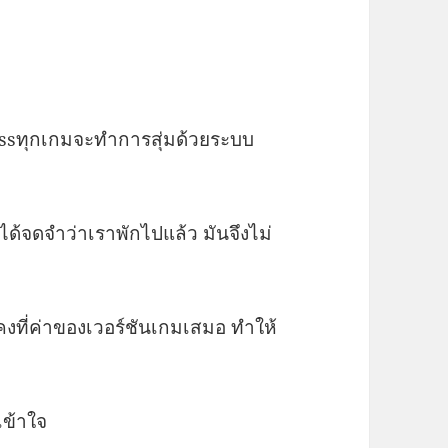
issทุกเกมจะทำการสุ่มด้วยระบบ
ได้จดจำว่าเราพักไปแล้ว มันจึงไม่
ะคงที่ค่าของเวอร์ชันเกมเสมอ ทำให้
เข้าใจ