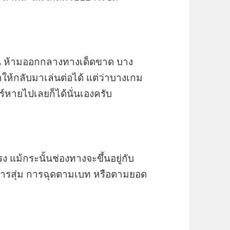
ล่น ห้ามออกกลางทางเด็ดขาด บาง
ห้กลับมาเล่นต่อได้ แต่ว่าบางเกม
์หายไปเลยก็ได้นั่นเองครับ
ง แม้กระนั้นช่องทางจะขึ้นอยู่กับ
การสุ่ม การฉุดตามเบท หรือตามยอด