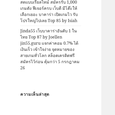
สดแบบเรียลไทม์ สมัครรับ 1,000
เกมดัง ฟีเจอร์ครบ เว็บดี มีโต๊ะให้
เลือกเยอะ บาคาร่า เปิดเกมไว รับ
โปรใหญ่ไปเลย Top 85 by Isiah
Jinda55 เว็บบาคาร่าอันดับ 1 ใน
ไทย Top 87 by Joellen
jin55.guru แจกค่าคอม 0.7% ได้
เงินเร็ว เข้าใจง่าย จุดหมายของ
สายเกมทั่วโลก สล็อตเครดิตฟรี
สมัครไว้ก่อน คุ้มกว่า 5 กรกฎาคม
26
ความเห็นล่าสุด