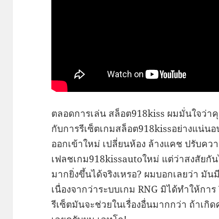
ตลอดการเล่น สล็อต918kiss ผมมั่นใจว่าคุ
กับการรีเซ็ตเกมสล็อต918kissอย่างแน่นอน 
ออกเข้าใหม่ เปลี่ยนห้อง ล้างแคช ปรับความ
เฟลชเกม918kissautoใหม่ แต่ว่าสงสัยกัน
มากยิ่งขึ้นได้จริงเหรอ? ผมบอกเลยว่า มันมีทั
เนื่องจากว่าระบบเกม RNG มิได้ทำให้การ 
รีเซ็ตมันจะช่วยในเรื่องอื่นมากกว่า ถ้าเกิ