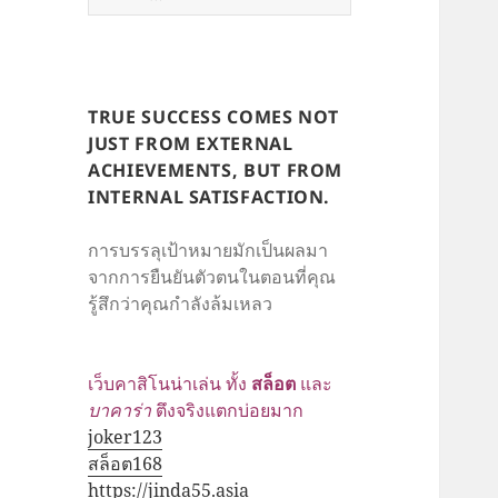
สำหรับ:
TRUE SUCCESS COMES NOT
JUST FROM EXTERNAL
ACHIEVEMENTS, BUT FROM
INTERNAL SATISFACTION.
การบรรลุเป้าหมายมักเป็นผลมา
จากการยืนยันตัวตนในตอนที่คุณ
รู้สึกว่าคุณกำลังล้มเหลว
เว็บคาสิโนน่าเล่น ทั้ง
สล็อต
และ
บาคาร่า
ตึงจริงแตกบ่อยมาก
joker123
สล็อต168
https://jinda55.asia