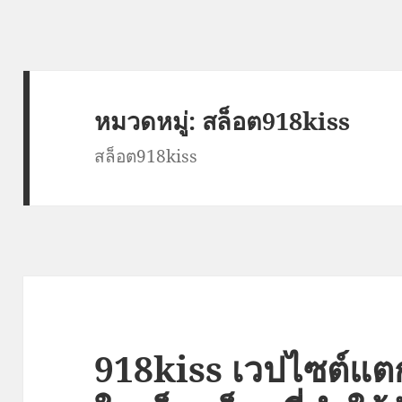
หมวดหมู่:
สล็อต918kiss
สล็อต918kiss
918kiss เวปไซต์แตก