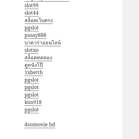
slot99
slot44
สล็อตเว็บตรง
pgslot
pussy888
บาคาร่าออนไลน์
slotxo
สล็อตทดลอง
ดูหนังโป๊
1xbetth
pgslot
pgslot
pgslot
kiss918
pgslot
doomovie hd