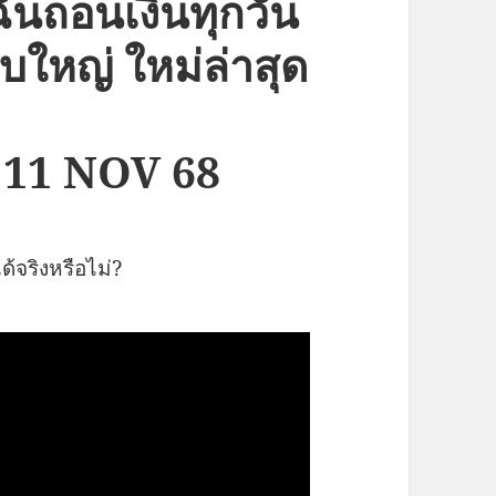
ฉันถอนเงินทุกวัน
็บใหญ่ ใหม่ล่าสุด
 11 NOV 68
ด้จริงหรือไม่?