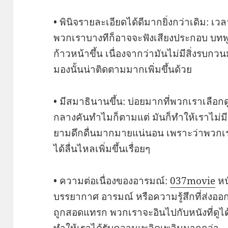
• พินิจรายละเอียดได้ดีมากยิ่งกว่าเดิม: เ
พวกเราบางทีก็อาจจะฟังเสียงประกอบ บทพู
ก้าวหน้าขึ้น เนื่องจากว่ามันไม่มีสิ่งรบก
มองนั้นน่าติดตามมากเพิ่มขึ้นด้วย
• มีสมาธินานขึ้น: บ่อยมากที่พวกเราเลือก
กลางคันทำไมก็ตามแต่ มันก็ทำให้เราไม่มี
ยามดึกดื่นมากมายแน่นอน เพราะว่าพวกเรา
ได้ลื่นไหลเพิ่มขึ้นเรื่อยๆ
• ความต่อเนื่องของอารมณ์:
037movie
หน
บรรยากาศ อารมณ์ หรือความรู้สึกที่ส่งออก
ถูกสอดแทรก พวกเราจะอินไปกับหนังที่ดูได้ง