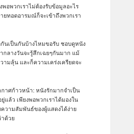
งพอพวกเราไม่ต้องรับข้อมูลอะไร
ถ่ายทอดอารมณ์ก็จะเข้าถึงพวกเรา
้ใดกันเป็นกันบ้างไหมขอรับ ชอบดูหนัง
กลางวันจะรู้สึกเฉยๆกันมาก แม้
ความลุ้น และก็ความเคร่งเครียดจะ
ากาศก้าวหน้า: หนังรักมากจำเป็น
อยู่แล้ว เพียงพอพวกเราได้มองใน
ความสัมพันธ์ของผู้แสดงได้ง่าย
่าด้วย