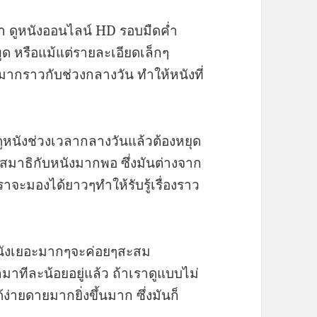
วลา ดูหนังออนไลน์ HD รอบมืดค่ำ
ด หรือแม้แต่รายละเอียดเล็กๆ
วนมากราวกับช่วงกลางวัน ทำให้หนังที่
ดูหนังช่วงเวลากลางวันแล้วต้องหยุด
สมาธิกับหนังมากพอ ซึ่งมันต่างจาก
จะมองได้ยาวๆทำให้รับรู้เรื่องราว
ังเยอะมากๆจะค่อยๆสะสม
มาทีละน้อยอยู่แล้ว ถ้าเราดูแบบไม่
่ายดายมากยิ่งขึ้นมาก ซึ่งมันก็