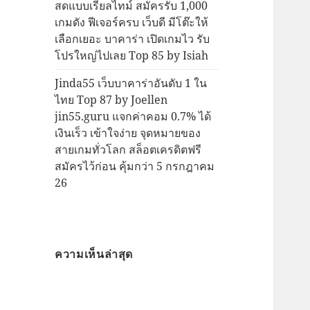
สดแบบเรียลไทม์ สมัครรับ 1,000
เกมดัง ฟีเจอร์ครบ เว็บดี มีโต๊ะให้
เลือกเยอะ บาคาร่า เปิดเกมไว รับ
โปรใหญ่ไปเลย Top 85 by Isiah
Jinda55 เว็บบาคาร่าอันดับ 1 ใน
ไทย Top 87 by Joellen
jin55.guru แจกค่าคอม 0.7% ได้
เงินเร็ว เข้าใจง่าย จุดหมายของ
สายเกมทั่วโลก สล็อตเครดิตฟรี
สมัครไว้ก่อน คุ้มกว่า 5 กรกฎาคม
26
ความเห็นล่าสุด