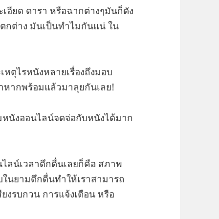
ละเอียด ดารา หรือฉากต่างๆมันก็ดัง
ุกแตกต่าง มันเป็นทำไมกันแน่ ใน
ะเหตุไรหนังหลายเรื่องถึงมอบ
้าหากพร้อมแล้วมาลุยกันเลย!
มหนังออนไลน์จดจ่อกับหนังได้มาก
นไลน์เวลาดึกดื่นเลยก็คือ สภาพ
บในยามดึกดื่นทำให้เราสามารถ
สียงรบกวน การแจ้งเตือน หรือ