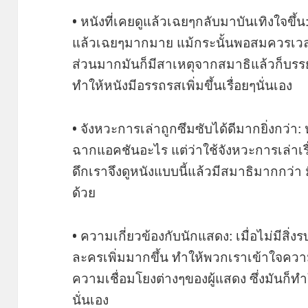
• หนังที่เคยดูแล้วเฉยๆกลับมาบันเทิงใจขึ้
แล้วเฉยๆมากมาย แม้กระนั้นพอสมควรเวลา
ส่วนมากมันก็มีสาเหตุจากสมาธิแล้วก็บร
ทำให้หนังมีอรรถรสเพิ่มขึ้นเรื่อยๆนั่นเอง
• จังหวะการเล่าถูกซึมซับได้ดีมากยิ่งกว่า:
ฉากแอคชันอะไร แต่ว่าใช้จังหวะการเล่าเรื
ดึกเราจึงดูหนังแบบนี้แล้วมีสมาธิมากกว่
ด้วย
• ความเกี่ยวข้องกับนักแสดง: เมื่อไม่มีสิ
ละครเพิ่มมากขึ้น ทำให้พวกเราเข้าใจความนึ
ความเชื่อมโยงต่างๆของผู้แสดง ซึ่งมันก็ทำ
นั่นเอง