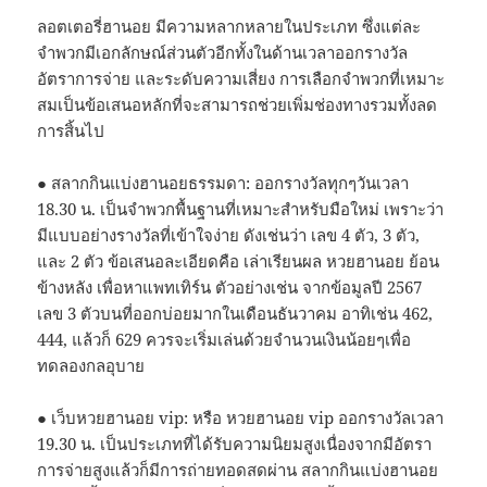
ลอตเตอรี่ฮานอย มีความหลากหลายในประเภท ซึ่งแต่ละ
จำพวกมีเอกลักษณ์ส่วนตัวอีกทั้งในด้านเวลาออกรางวัล
อัตราการจ่าย และระดับความเสี่ยง การเลือกจำพวกที่เหมาะ
สมเป็นข้อเสนอหลักที่จะสามารถช่วยเพิ่มช่องทางรวมทั้งลด
การสิ้นไป
● สลากกินแบ่งฮานอยธรรมดา: ออกรางวัลทุกๆวันเวลา
18.30 น. เป็นจำพวกพื้นฐานที่เหมาะสำหรับมือใหม่ เพราะว่า
มีแบบอย่างรางวัลที่เข้าใจง่าย ดังเช่นว่า เลข 4 ตัว, 3 ตัว,
และ 2 ตัว ข้อเสนอละเอียดคือ เล่าเรียนผล หวยฮานอย ย้อน
ข้างหลัง เพื่อหาแพทเทิร์น ตัวอย่างเช่น จากข้อมูลปี 2567
เลข 3 ตัวบนที่ออกบ่อยมากในเดือนธันวาคม อาทิเช่น 462,
444, แล้วก็ 629 ควรจะเริ่มเล่นด้วยจำนวนเงินน้อยๆเพื่อ
ทดลองกลอุบาย
● เว็บหวยฮานอย vip: หรือ หวยฮานอย vip ออกรางวัลเวลา
19.30 น. เป็นประเภทที่ได้รับความนิยมสูงเนื่องจากมีอัตรา
การจ่ายสูงแล้วก็มีการถ่ายทอดสดผ่าน สลากกินแบ่งฮานอย