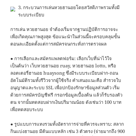
3. กระบวนการเล่นหวยฮานอยโดยสวัสดิภาพรวมทั้งมี
ระบบระเบียบ
การเล่น หวยฮานอย จำต้องเริ่มจากฐานปฏิบัติการอาจจะ
เพื่อเกิดคุณภาพสูงสุด ข้อแนะนำในส่วนนี้จะครอบคลุมขั้น
ตอนละเอียดตั้งแต่การสมัครจนกระทั่งการตรวจผล
● การเลือกและสมัครแพลตฟอร์ม: เลือกเว็บที่น่าไว้ใจ
เป็นต้นว่า เว็บหวยฮานอย ruay, หวยฮานอย lotto, หรือ
ลอตเตอรี่ฮานอย huaysong ซึ่งมีระบบระเบียบฝาก-ถอน
อัตโนมัติรวมทั้งรีวิวจากผู้ใช้จริง คำเสนอแนะคือ สำรวจใบ
อนุญาตและระบบ SSL เพื่อปกป้องรักษาข้อมูลส่วนตัว เริ่ม
ด้วยการสมัครบัญชีฟรี กรอกข้อมูลเบื้องต้น แล้วก็รับรองตัว
ตน จากนั้นทดสอบฝากเงินปริมาณน้อย ดังเช่นว่า 100 บาท
เพื่อทดสอบระบบ
● รูปแบบการแทงรวมทั้งอัตราการจ่ายที่ควรจะทราบ: สลาก
กินแบ่งฮานอย มีต้นแบบหลัก เช่น 3 ตัวตรง (จ่ายมากถึง 900