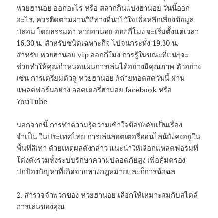
หวยฮานอย ออกอะไร หรือ สลากกินแบ่งฮานอย วันนี้ออก
อะไร, ควรติดตามผ่านวิถีทางที่น่าไว้ใจเพื่อหลีกเลี่ยงข้อมูล
ปลอม โดยธรรมดา หวยฮานอย ออกกี่โมง จะเริ่มตั้งแต่เวลา
16.30 น. สำหรับชนิดเฉพาะกิจ ไปจนกระทั่ง 19.30 น.
สำหรับ หวยฮานอย vip ออกกี่โมง การรู้ในขณะที่แน่ๆจะ
ช่วยทำให้คุณกำหนดแผนการเล่นได้อย่างมีคุณภาพ ตัวอย่าง
เช่น การเตรียมตัวดู หวยฮานอย #ถ่ายทอดสดวันนี้ ผ่าน
แพลตฟอร์มอย่าง ลอตเตอรี่ฮานอย facebook หรือ
YouTube
นอกจากนี้ การทำความรู้ความเข้าใจข้อบังคับเป็นเรื่อง
จำเป็น ในประเทศไทย การเล่นลอตเตอรี่ออนไลน์ยังคงอยู่ใน
พื้นที่สีเทา ด้วยเหตุผลดังกล่าว แนะนำให้เลือกแพลตฟอร์มที่
โด่งดังรวมทั้งระบบรักษาความปลอดภัยสูง เพื่อคุ้มครอง
ปกป้องปัญหาที่เกิดจากทางกฎหมายและก็การฉ้อฉล
2. สำรวจจำพวกของ หวยฮานอย เลือกให้เหมาะสมกับสไตล์
การเล่นของคุณ