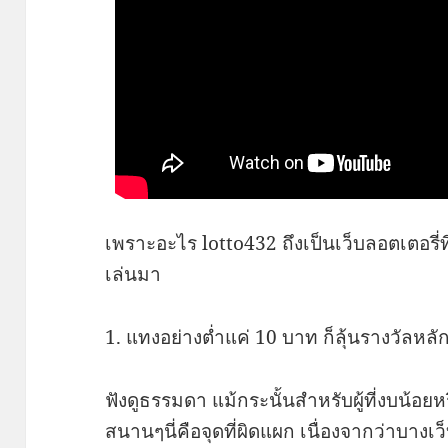
เพราะอะไร lotto432 ถึงเป็นเว็บลอตเตอรี่ท
เล่นมา
1. แทงอย่างต่ำแค่ 10 บาท ก็ลุ้นรางวัลหลั
ฟังดูธรรมดา แม้กระนั้นสำหรับผู้ที่งบน้อ
สนานๆนี่คือจุดที่ผิดแผก เนื่องจากว่าบางเ