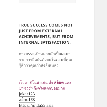
สำหรับ:
TRUE SUCCESS COMES NOT
JUST FROM EXTERNAL
ACHIEVEMENTS, BUT FROM
INTERNAL SATISFACTION.
การบรรลุเป้าหมายมักเป็นผลมา
จากการยืนยันตัวตนในตอนที่คุณ
รู้สึกว่าคุณกำลังล้มเหลว
เว็บคาสิโนน่าเล่น ทั้ง
สล็อต
และ
บาคาร่า
ตึงจริงแตกบ่อยมาก
joker123
สล็อต168
https://jinda55.asia