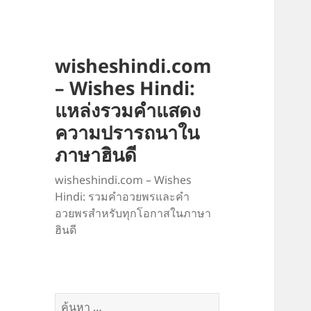
wisheshindi.com
– Wishes Hindi:
แหล่งรวมคำแสดง
ความปรารถนาใน
ภาษาฮินดี
wisheshindi.com – Wishes
Hindi: รวมคำอวยพรและคำ
อวยพรสำหรับทุกโอกาสในภาษา
ฮินดี
ค้นหา