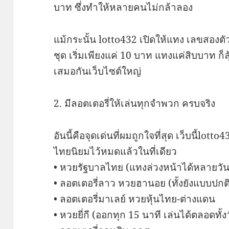
บาท ซึ่งทำให้หลายคนไม่กล้าลอง
แม้กระนั้น lotto432 เปิดให้แทง เลขสองตัว
ชุด เริ่มเพียงแค่ 10 บาท แทงแค่สิบบาท ก็ลุ
เสมอกันเว็บไซต์ใหญ่
2. มีลอตเตอรี่ให้เล่นทุกจำพวก ครบจริง
อันนี้คือจุดเด่นที่ผมถูกใจที่สุด เว็บนี้lo
ไทยนิยมไว้หมดแล้วในที่เดียว
• หวยรัฐบาลไทย (แทงล่วงหน้าได้หลายวัน
• ลอตเตอรี่ลาว หวยฮานอย (ทั้งยังแบบปกติ
• ลอตเตอรี่มาเลย์ หวยหุ้นไทย-ต่างแดน
• หวยยี่กี (ออกทุก 15 นาที เล่นได้ตลอดทั้ง