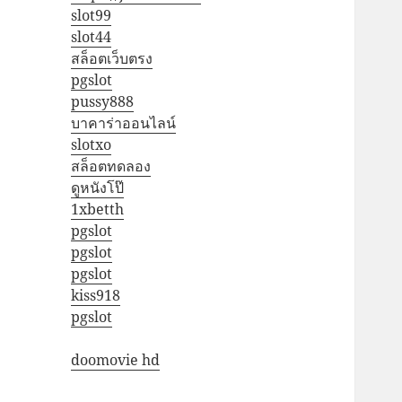
slot99
slot44
สล็อตเว็บตรง
pgslot
pussy888
บาคาร่าออนไลน์
slotxo
สล็อตทดลอง
ดูหนังโป๊
1xbetth
pgslot
pgslot
pgslot
kiss918
pgslot
doomovie hd