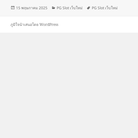
เขียน
หมวด
ป้าย
15 พฤษภาคม 2025
PG Slot เว็บใหม่
PG Slot เว็บใหม่
เมื่อ
หมู่
กำกับ
ภูมิใจนำเสนอโดย WordPress