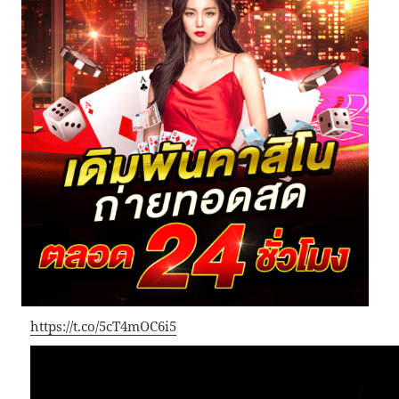
https://t.co/5cT4mOC6i5