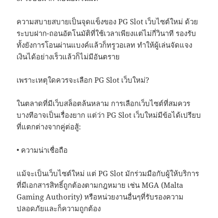
ความสบายสบายเป็นจุดแข็งของ PG Slot เว็บไซต์ใหม่ ด้วย
ระบบฝาก-ถอนอัตโนมัติที่ใช้เวลาเพียงแต่ไม่กี่วินาที รองรับ
ทั้งยังการโอนผ่านแบงค์แล้วก็ทรูวอเลท ทำให้ผู้เล่นจัดแจง
เงินได้อย่างเร็วแล้วก็ไม่มีอันตราย
เพราะเหตุใดควรจะเลือก PG Slot เว็บใหม่?
ในตลาดที่มีเว็บสล็อตล้นหลาม การเลือกเว็บไซต์ที่สมควร
บางทีอาจเป็นเรื่องยาก แต่ว่า PG Slot เว็บใหม่มีข้อได้เปรียบ
ที่แตกต่างจากคู่ต่อสู้:
• ความน่าเชื่อถือ
แม้จะเป็นเว็บไซต์ใหม่ แต่ PG Slot มักร่วมมือกับผู้ให้บริการ
ที่มีเอกสารสิทธิ์ถูกต้องตามกฎหมาย เช่น MGA (Malta
Gaming Authority) หรือหน่วยงานอื่นๆที่รับรองความ
ปลอดภัยและก็ความถูกต้อง