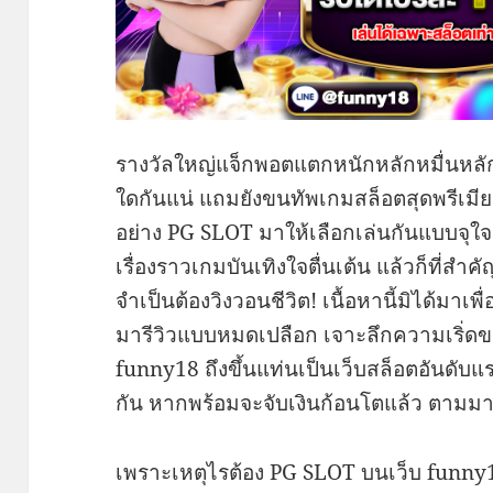
รางวัลใหญ่แจ็กพอตแตกหนักหลักหมื่นหลัก
ใดกันแน่ แถมยังขนทัพเกมสล็อตสุดพรีเ
อย่าง PG SLOT มาให้เลือกเล่นกันแบบจุ
เรื่องราวเกมบันเทิงใจตื่นเต้น แล้วก็ที่สำ
จำเป็นต้องวิงวอนชีวิต! เนื้อหานี้มิได้มาเพ
มารีวิวแบบหมดเปลือก เจาะลึกความเริ่ดขอ
funny18 ถึงขึ้นแท่นเป็นเว็บสล็อตอันดับแร
กัน หากพร้อมจะจับเงินก้อนโตแล้ว ตามม
เพราะเหตุไรต้อง PG SLOT บนเว็บ funny18?