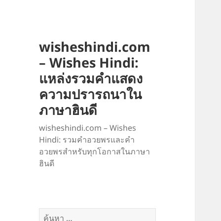
wisheshindi.com
– Wishes Hindi:
แหล่งรวมคำแสดง
ความปรารถนาใน
ภาษาฮินดี
wisheshindi.com – Wishes
Hindi: รวมคำอวยพรและคำ
อวยพรสำหรับทุกโอกาสในภาษา
ฮินดี
ค้นหา