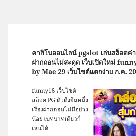
คาสิโนออนไลน์ pgslot เล่นสล็อตค่
ฝากถอนไม่สะดุด เว็บเปิดใหม่ fun
by Mae 29 เว็บไซต์แตกง่าย ก.ค. 2
funny18 เว็บไซต์
สล็อต PG ตัวตึงยืนหนึ่ง
เรื่องฝากถอนไม่มีอย่าง
น้อย เบทบาทเดียวก็
เล่นได้