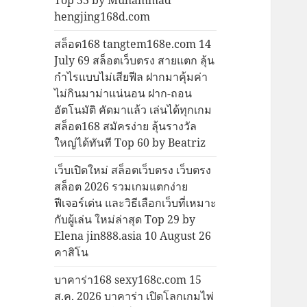
Top 53 by Muhammad
hengjing168d.com
สล็อต168 tangtem168e.com 14
July 69 สล็อตเว็บตรง สายแตก ลุ้น
กำไรแบบไม่เสียฟีล ฝากมาคุ้มค่า
ไม่กินมาม่าแน่นอน ฝาก-ถอน
อัตโนมัติ คัดมาแล้ว เล่นได้ทุกเกม
สล็อต168 สมัครง่าย ลุ้นรางวัล
ใหญ่ได้ทันที Top 60 by Beatriz
เว็บเปิดใหม่ สล็อตเว็บตรง เว็บตรง
สล็อต 2026 รวมเกมแตกง่าย
ฟีเจอร์เด่น และวิธีเลือกเว็บที่เหมาะ
กับผู้เล่น ใหม่ล่าสุด Top 29 by
Elena jin888.asia 10 August 26
คาสิโน
บาคาร่า168 sexy168c.com 15
ส.ค. 2026 บาคาร่า เปิดโลกเกมไพ่