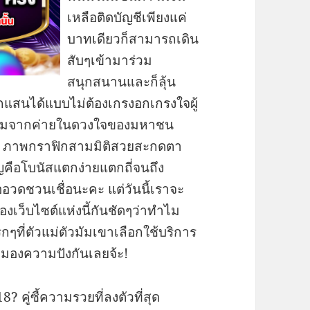
เหลือติดบัญชีเพียงแค่
บาทเดียวก็สามารถเดิน
สับๆเข้ามาร่วม
สนุกสนานและก็ลุ้น
แสนได้แบบไม่ต้องเกรงอกเกรงใจผู้
มียมจากค่ายในดวงใจของมหาชน
ใจ ภาพกราฟิกสามมิติสวยสะกดตา
คัญคือโบนัสแตกง่ายแตกถี่จนถึง
ื่ออวดชวนเชื่อนะคะ แต่วันนี้เราจะ
งเว็บไซต์แห่งนี้กันชัดๆว่าทำไม
กๆที่ตัวแม่ตัวมัมเขาเลือกใช้บริการ
ามองความปังกันเลยจ้ะ!
 คู่ซี้ความรวยที่ลงตัวที่สุด