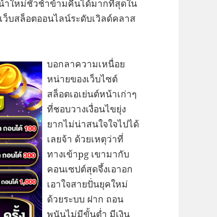
หน้าใหม่ชั่วช้าข้ามคืนได้มากที่สุดใน
 เว็บสล็อตออนไลน์ระดับเวิลด์คลาส
บอกลาความเหนื่อย
หน่ายของเว็บไซต์
สล็อตเอเย่นต์หน้าเก่าๆ
ที่ชอบวางเงื่อนไขยุ่ง
ยากไม่น่าสนใจใจไปได้
เลยจ้า ด้วยเหตุว่าที่
ทางเข้าpg เขามากับ
คอนเซปต์สุดจึ้งเอาอก
เอาใจสายปั่นยุคใหม่
ด้วยระบบ ฝาก ถอน
พนันไม่มีขั้นต่ำ มีเงิน