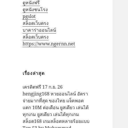
ดูหนังฟรี
ดูหนังชนโรง
pgslot
สล็อตเว็บตรง
บาคาร่าออนไลน์
สล็อตเว็บตรง
https://www.ngernn.net
เรื่องล่าสุด
เครดิตฟรี 17 ก.ย. 26
hengjing168 หวยออนไลน์ อัตรา
จ่ายมากที่สุด ของไทย แจ็คพอต
แตก 10M ต่อเดือน ยูสเดียว เล่นได้
ทุกเกม ยูสเดียว เล่นได้ทุกเกม
สล็อต168 เกมสล็อตหลายร้อยแบบ