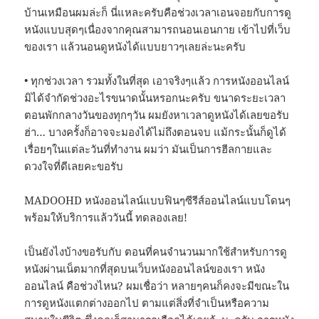
บ้านเหมือนผมล่ะก็ นี่แหละครับคือช่วงเวลาเอนจอยกับการดู
หนังแบบสุดๆเนื่องจากคุณสามารถนอนเอนกาย เข้าไปที่เว็บ
ของเรา แล้วนอนดูหนังได้แบบยาวๆเลยล่ะนะครับ
• ทุกช่วงเวลา รวมทั้งในที่สุด เอาจริงๆแล้ว การหนังออนไลน์
มิได้จำกัดช่วงอะไรขนาดนั้นหรอกนะครับ ขนาดระยะเวลา
ตอนพักกลางวันของทุกๆวัน ผมยังหาเวลาดูหนังได้เลยขอรับ
ฮ่า… บางครั้งก็อาจจะมองได้ไม่ถึงตอนจบ แม้กระนั้นก็ดูได้
เรื่อยๆในแต่ละวันที่ทำงาน ผมว่า มันเป็นการฮีลกายและ
ดวงใจที่ดีเลยคะขอรับ
MADOOHD หนังออนไลน์แบบฟินๆซีรีส์ออนไลน์แบบโดนๆ
พร้อมให้บริการแล้ววันนี้ ทดลองเลย!
เป็นยังไงบ้างขอรับกับ ตอนที่คนจำนวนมากใช้สำหรับการดู
หนังผ่านเน็ตมากที่สุดบนเว็บหนังออนไลน์ของเรา หนัง
ออนไลน์ คือช่วงไหน? ผมเชื่อว่า หลายๆคนก็คงจะมีขณะใน
การดูหนังแตกต่างออกไป ตามแต่สิ่งที่จำเป็นหรือความ