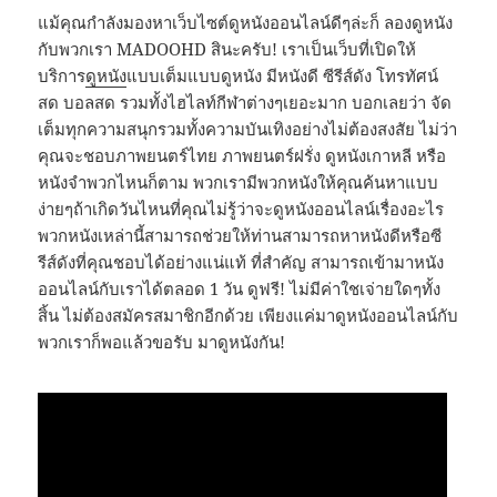
แม้คุณกำลังมองหาเว็บไซต์ดูหนังออนไลน์ดีๆล่ะก็ ลองดูหนัง
กับพวกเรา MADOOHD สินะครับ! เราเป็นเว็บที่เปิดให้
บริการ
ดูหนัง
แบบเต็มแบบดูหนัง มีหนังดี ซีรีส์ดัง โทรทัศน์
สด บอลสด รวมทั้งไฮไลท์กีฬาต่างๆเยอะมาก บอกเลยว่า จัด
เต็มทุกความสนุกรวมทั้งความบันเทิงอย่างไม่ต้องสงสัย ไม่ว่า
คุณจะชอบภาพยนตร์ไทย ภาพยนตร์ฝรั่ง ดูหนังเกาหลี หรือ
หนังจำพวกไหนก็ตาม พวกเรามีพวกหนังให้คุณค้นหาแบบ
ง่ายๆถ้าเกิดวันไหนที่คุณไม่รู้ว่าจะดูหนังออนไลน์เรื่องอะไร
พวกหนังเหล่านี้สามารถช่วยให้ท่านสามารถหาหนังดีหรือซี
รีส์ดังที่คุณชอบได้อย่างแน่แท้ ที่สำคัญ สามารถเข้ามาหนัง
ออนไลน์กับเราได้ตลอด 1 วัน ดูฟรี! ไม่มีค่าใชเจ่ายใดๆทั้ง
สิ้น ไม่ต้องสมัครสมาชิกอีกด้วย เพียงแค่มาดูหนังออนไลน์กับ
พวกเราก็พอแล้วขอรับ มาดูหนังกัน!