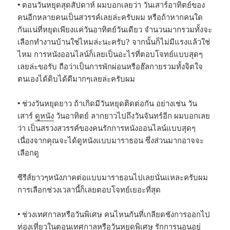
• ตอนวันหยุดสุดสัปดาห์ ผมบอกเลยว่า วันเสาร์อาทิตย์ของ
คนอีกหลายคนเป็นสวรรค์เลยล่ะครับผม หรือถ้าหากคนใด
กันแน่ที่หยุดเพียงแค่วันอาทิตย์วันเดียว จำนวนมากรวมทั้งจะ
เลือกทำงานบ้านใช่ไหมล่ะนะครับ? จากนั้นก็ไม่มีแรงแล้วใช่
ไหม การหนังออนไลน์ก็เลยเป็นอะไรที่ตอบโจทย์แบบสุดๆ
เลยล่ะขอรับ ถือว่าเป็นการพักผ่อนหรือฮ๊ลกายรวมทั้งจิตใจ
ตนเองได้ดิบได้ดีมากๆเลยล่ะครับผม
• ช่วงวันหยุดยาว ถ้าเกิดมีวันหยุดติดต่อกัน อย่างเช่น วัน
เสาร์
ดูหนัง
วันอาทิตย์ ลากยาวไปถึงวันจันทร์อีก ผมบอกเลย
ว่า เป็นสรวงสวรรค์ของคนรักการหนังออนไลน์แบบสุดๆ
เนื่องจากคุณจะได้ดูหนังแบบมาราธอน ซึ่งส่วนมากอาจจะ
เลือกดู
ซีรีส์ยาวๆหนังภาคต่อแบบมาราธอนไปเลยนั่นแหละครับผม
การเลือกช่วงเวลานี้ก็เลยตอบโจทย์เยอะที่สุด
• ช่วงเทศกาลหรือวันพิเศษ คนไหนกันที่เกลียดชังการออกไป
ท่องเที่ยวในตอนเทศกาลหรือวันหยุดพิเศษ รักการนอนอยู่