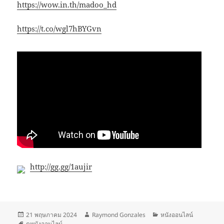
https://wow.in.th/madoo_hd
https://t.co/wgl7hBYGvn
http://gg.gg/1aujir
เขียน
ผู้
หมวด
21 พฤษภาคม 2024
Raymond Gonzales
หนังออนไลน์
เมื่อ
ป้าย
เขียน
หมู่
ดูหนังออนไลน์