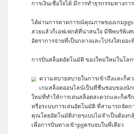
การเงินเชื่อใจได้ มีการทำธุรกรรมทางการเ
ได้ผ่านการคาดการณ์คุณภาพของเกมpgslot
สวยแล้วก็เอฟเฟกต์ที่น่าสนใจ มีฟีพบร์พิเศษท
อัตราการจ่ายที่เป็นกลางและโปร่งใสเยอะที
การปั่นสล็อตอัตโนมัติ ของใหม่ใหม่ในโล
ความสบายสบายในการเข้าถึงและก็ความ
เกมสล็อตออนไลน์เป็นที่ชื่นชอบของนักเล
ใหม่ที่ทำให้การเล่นสล็อตสะดวกและก็ครึกค
หรือระบบการเล่นอัตโนมัติ ที่สามารถจั
คุณโดยอัตโนมัติง่ายๆแบบไม่จำเป็นต้องก
เพื่อการปั่นทางเข้าpgครบจบในที่เดียว