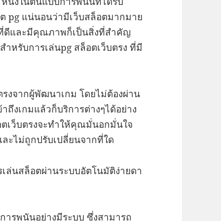
 หนึ่งในต้นแบบการพนันที่ได้รับ
อต pg แน่นอนว่ามีเว็บสล็อตมากมาย
ี่ดีและมีคุณภาพก็เป็นสิ่งที่สำคัญ
สำหรับการเล่นpg สล็อตเว็บตรง ที่มี
ตรงจากผู้พัฒนาเกม โดยไม่ต้องผ่าน
้าถึงเกมแล้วก็บริการต่างๆได้อย่าง
อตเว็บตรงจะทำให้คุณมั่นอกมั่นใจ
และไม่ถูกปรับเปลี่ยนจากที่ใด
เล่นสล็อตผ่านระบบอัตโนมัติง่ายดา
จงการพนันอย่างมีระบบ ซึ่งสามารถ