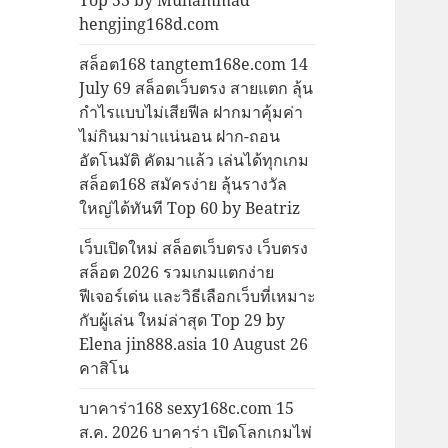
Top 53 by Muhammad
hengjing168d.com
สล็อต168 tangtem168e.com 14
July 69 สล็อตเว็บตรง สายแตก ลุ้น
กำไรแบบไม่เสียฟีล ฝากมาคุ้มค่า
ไม่กินมาม่าแน่นอน ฝาก-ถอน
อัตโนมัติ คัดมาแล้ว เล่นได้ทุกเกม
สล็อต168 สมัครง่าย ลุ้นรางวัล
ใหญ่ได้ทันที Top 60 by Beatriz
เว็บเปิดใหม่ สล็อตเว็บตรง เว็บตรง
สล็อต 2026 รวมเกมแตกง่าย
ฟีเจอร์เด่น และวิธีเลือกเว็บที่เหมาะ
กับผู้เล่น ใหม่ล่าสุด Top 29 by
Elena jin888.asia 10 August 26
คาสิโน
บาคาร่า168 sexy168c.com 15
ส.ค. 2026 บาคาร่า เปิดโลกเกมไพ่