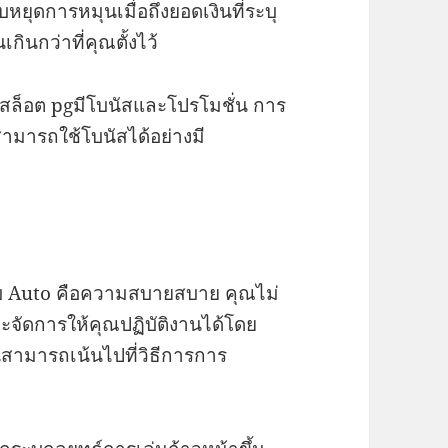
ยุดการหมุนเมื่อถึงยอดเงินที่ระบุ
ินกว่าที่คุณตั้งไว้
่นสล็อต pgมีโบนัสและโปรโมชั่น การ
ามารถใช้โบนัสได้อย่างมี
ะบบ Auto คือความสบายสบาย คุณไม่
ะจัดการให้คุณปฏิบัติงานได้โดย
นสามารถเน้นไปที่วิธีการการ