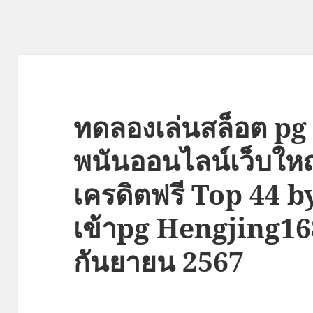
ทดลองเล่นสล็อต p
พนันออนไลน์เว็บใหญ
เครดิตฟรี Top 44 
เข้าpg Hengjing1
กันยายน 2567