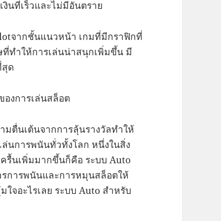
งินที่เร็วและไม่มีอันตราย
จากชั้นแนวหน้า เกมที่มีกราฟิกที่
ี่ทำให้การเล่นน่าสนุกเพิ่มขึ้น มี
่สุด
กของการเล่นสล็อต
ตื่นเต้นจากการลุ้นรางวัลทำให้
่นการพนันทั่วทั้งโลก หนึ่งในสิ่ง
รื้นเพิ่มมากขึ้นก็คือ ระบบ Auto
ดการการพนันและการหมุนสล็อตให้
ลุ้มใจอะไรเลย ระบบ Auto สำหรับ