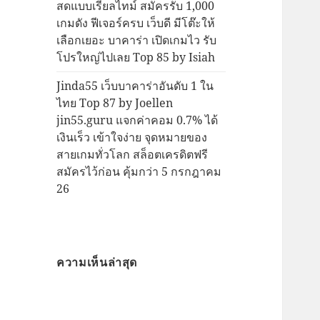
สดแบบเรียลไทม์ สมัครรับ 1,000
เกมดัง ฟีเจอร์ครบ เว็บดี มีโต๊ะให้
เลือกเยอะ บาคาร่า เปิดเกมไว รับ
โปรใหญ่ไปเลย Top 85 by Isiah
Jinda55 เว็บบาคาร่าอันดับ 1 ใน
ไทย Top 87 by Joellen
jin55.guru แจกค่าคอม 0.7% ได้
เงินเร็ว เข้าใจง่าย จุดหมายของ
สายเกมทั่วโลก สล็อตเครดิตฟรี
สมัครไว้ก่อน คุ้มกว่า 5 กรกฎาคม
26
ความเห็นล่าสุด