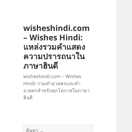
wisheshindi.com
– Wishes Hindi:
แหล่งรวมคำแสดง
ความปรารถนาใน
ภาษาฮินดี
wisheshindi.com – Wishes
Hindi: รวมคำอวยพรและคำ
อวยพรสำหรับทุกโอกาสในภาษา
ฮินดี
ค้นหา