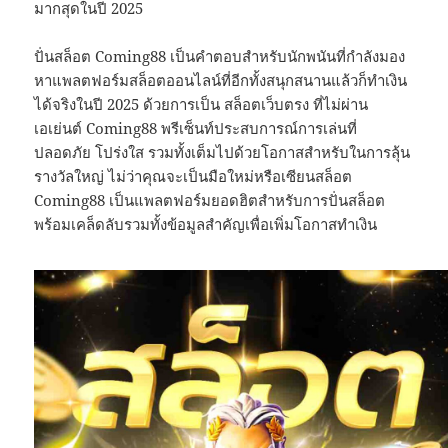
มากสุดในปี 2025
ปั่นสล็อต Coming88 เป็นคำตอบสำหรับนักพนันที่กำลังมอง
หาแพลตฟอร์มสล็อตออนไลน์ที่อีกทั้งสนุกสนานแล้วก็ทำเงิน
ได้จริงในปี 2025 ด้วยการเป็น สล็อตเว็บตรง ที่ไม่ผ่าน
เอเย่นต์ Coming88 พรีเซ็นท์ประสบการณ์การเล่นที่
ปลอดภัย โปร่งใส รวมทั้งเต็มไปด้วยโอกาสสำหรับในการลุ้น
รางวัลใหญ่ ไม่ว่าคุณจะเป็นมือใหม่หรือเซียนสล็อต
Coming88 เป็นแพลตฟอร์มยอดฮิตสำหรับการปั่นสล็อต
พร้อมเคล็ดลับรวมทั้งข้อมูลสำคัญเพื่อเพิ่มโอกาสทำเงิน