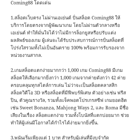
Coming88 โดดเด่น
1.สล็อตเว็บตรง ไม่ผ่านเอเย่นต์ ปั่นสล็อต Coming88 ให้
บริการโดยตรงจากผู้พัฒนาเกม โดยไม่ผ่านตัวกลางหรือ
เอเย่นต์ ทำให้มั่นใจได้ว่าไม่มีการล็อกยูสหรือปรับแต่ง
ผลลัพธ์ของเกม ผู้เล่นจะได้รับประสบการณ์การปั่นสล็อตที่
โปร่งใสรวมทั้งไม่เป็นอันตราย 100% พร้อมการรับรองจาก
หน่วยงานสากล.
2.เกมสล็อตแตกง่ายมากกว่า 1,000 เกม Coming88 มีเกม
สล็อตให้เลือกมากยิ่งกว่า 1,000 เกมจากค่ายดังกว่า 42 ค่าย
ครอบคลุมทุกสไตล์การเล่น ไม่ว่าจะเป็นสล็อตคลาสสิก
สล็อตวิดีโอ 3D หรือสล็อตที่มีฟีพบร์พิเศษ ตัวอย่างเช่น ฟรีส
ปิน, ตัวคูณรางวัล, รวมทั้งแจ็คพอตโปรเกรสซีฟ เกมยอดฮิต
เช่น Sweet Bonanza, Mahjong Ways 2, และ Roma มีชื่อ
เสียงในเรื่อง สล็อตแตกง่าย รวมทั้งโบนัสที่แตกบ่อยมาก ช่วย
ทำให้ผู้เล่นมีโอกาสได้กำไรได้ง่ายมากยิ่งขึ้น.
3.พนันเริ่มเพียงแต่ 1 บาท สำหรับผู้เล่นที่มีงบจำกัด