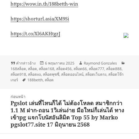
https://wow.in.th/188betth-win
https://shorturl.asia/XM9Si
https://t.co/Xl6AKHtgzJ
รูป
เขียน
ผู้
หมวด
คำกล่าวอ้าง
6 พฤษภาคม 2025
Raymond Gonzales
แบบ
เมื่อ
เขียน
หมู่
168สล็อต
,
สล็อต
,
สล็อต168
,
สล็อต456
,
สล็อต66
,
สล็อต777
,
สล็อต888
,
เรื่อง
สล็อต918
,
สล็อตxo
,
สล็อตพุซซี่
,
สล็อตออนไลน์
,
สล็อตเว็บตรง
,
สล็อตโจ๊ก
ป้าย
เกอร์
188betth
,
สล็อต
กำกับ
แนะแนว
ก่อนหน้า
เรื่อง
Pgslot เล่นที่ไหนก็ได้ ไม่ต้องโหลด สมาชิกกว่า
เรื่อง
1.1 M ฝาก-ถอน 1วิเล่นง่าย มือใหม่ก็เล่นได้ ทาง
ก่อน
เข้าpg แจกโบนัสอันลิมิต Top 55 by Marko
หน้า:
pgslot77.site 17 มิถุนายน 2568