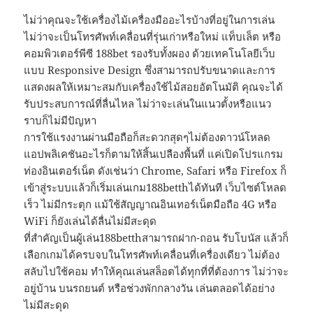
ไม่ว่าคุณจะใช้เครื่องไม้เครื่องมืออะไรบ้างที่อยู่ในการเล่น
ไม่ว่าจะเป็นโทรศัพท์เคลื่อนที่รุ่นเก่าหรือใหม่ แท็บเล็ต หรือ
คอมพิวเตอร์พีซี 188bet รองรับทั้งผอง ด้วยเทคโนโลยีเว็บ
แบบ Responsive Design ซึ่งสามารถปรับขนาดและการ
แสดงผลให้เหมาะสมกับเครื่องใช้ไม้สอยอัตโนมัติ คุณจะได้
รับประสบการณ์ที่ลื่นไหล ไม่ว่าจะเล่นในแนวตั้งหรือแนว
ราบก็ไม่มีปัญหา
การใช้แรงงานผ่านมือถือก็สะดวกสุดๆไม่ต้องดาวน์โหลด
แอปพลิเคชันอะไรก็ตามให้สิ้นเปลืองพื้นที่ แค่เปิดโปรแกรม
ท่องอินเตอร์เน็ต ดังเช่นว่า Chrome, Safari หรือ Firefox ก็
เข้าสู่ระบบแล้วก็เริ่มเล่นเกม188betthได้ทันที เว็บไซต์โหลด
เร็ว ไม่มีกระตุก แม้ใช้สัญญาณอินเทอร์เน็ตมือถือ 4G หรือ
WiFi ก็ยังเล่นได้ลื่นไม่มีสะดุด
ที่สำคัญเป็นผู้เล่น188betthสามารถฝาก-ถอน รับโบนัส แล้วก็
เลือกเกมได้ครบจบในโทรศัพท์เคลื่อนที่เครื่องเดียว ไม่ต้อง
สลับไปใช้คอม ทำให้คุณเล่นสล็อตได้ทุกที่ที่ต้องการ ไม่ว่าจะ
อยู่บ้าน บนรถยนต์ หรือช่วงพักกลางวัน เล่นตลอดได้อย่าง
ไม่มีสะดุด