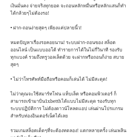
เงินมั่นคง จ่ายจริงทุกยอด จะถอนหลักหมื่นหรือหลักแสนก็ทำ
ได้กล้วยๆไม่ต้องรอ!
• ฝาก-ถอนง่ายสุดๆ เพียงแค่ปลายนิ้ว!
หมดปัญหาเรื่องรอคอยนาน! ระบบฝาก-ถอนของ สล็อต
ออนไลน์ เป็นแบบออโต้ ทำรายการได้ในไม่กี่วินาที รองรับ
ทุกแบงค์ รวมถึงทรูวอลเล็ตด้วย จะฝากหรือถอนก็ง่าย สบาย
สุดๆ
• ไม่ว่าโทรศัพท์มือถือหรือคอมก็เล่นได้ ไม่มีสะดุด!
ไม่ว่าคุณจะใช้สมาร์ทโฟน แท็บเล็ต หรือคอมพิวเตอร์ ก็
สามารถเข้ามาปั่น1xbetthได้แบบไม่มีสะดุด รองรับทุก
ระบบปฏิบัติการ ไม่ต้องดาวน์โหลดแอป เล่นผ่านโปรแกรม
สำหรับท่องอินเตอร์เน็ตได้เลย
รวมเกมสล็อตเด็ดๆที่จะต้องทดลอง! แตกหลายครั้ง เล่นเพลิน