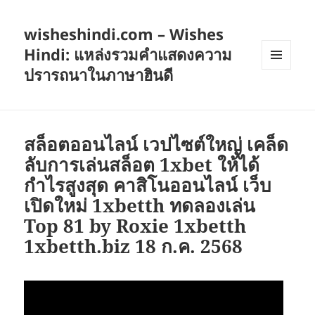
wisheshindi.com – Wishes
Hindi: แหล่งรวมคำแสดงความ
ปรารถนาในภาษาฮินดี
เมนู
และวิด
เจ็ต
สล็อตออนไลน์ เวปไซต์ใหญ่ เคล็ด
ลับการเล่นสล็อต 1xbet ให้ได้
กำไรสูงสุด คาสิโนออนไลน์ เว็บ
เปิดใหม่ 1xbetth ทดลองเล่น
Top 81 by Roxie 1xbetth
1xbetth.biz 18 ก.ค. 2568