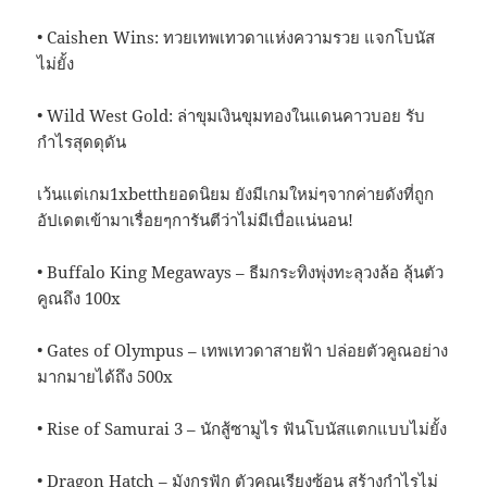
• Caishen Wins: ทวยเทพเทวดาแห่งความรวย แจกโบนัส
ไม่ยั้ง
• Wild West Gold: ล่าขุมเงินขุมทองในแดนคาวบอย รับ
กำไรสุดดุดัน
เว้นแต่เกม1xbetthยอดนิยม ยังมีเกมใหม่ๆจากค่ายดังที่ถูก
อัปเดตเข้ามาเรื่อยๆการันตีว่าไม่มีเบื่อแน่นอน!
• Buffalo King Megaways – ธีมกระทิงพุ่งทะลุวงล้อ ลุ้นตัว
คูณถึง 100x
• Gates of Olympus – เทพเทวดาสายฟ้า ปล่อยตัวคูณอย่าง
มากมายได้ถึง 500x
• Rise of Samurai 3 – นักสู้ซามูไร ฟันโบนัสแตกแบบไม่ยั้ง
• Dragon Hatch – มังกรฟัก ตัวคูณเรียงซ้อน สร้างกำไรไม่