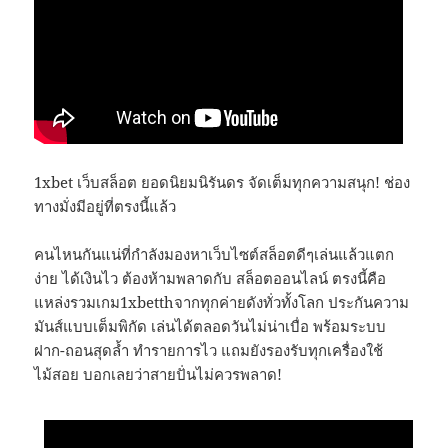
1xbet เว็บสล็อต ยอดนิยมนิรันดร จัดเต็มทุกความสนุก! ช่อง
ทางมั่งมีอยู่ที่ตรงนี้แล้ว
คนไหนกันแน่ที่กำลังมองหาเว็บไซต์สล็อตดีๆเล่นแล้วแตก
ง่าย ได้เงินไว ต้องห้ามพลาดกับ สล็อตออนไลน์ ตรงนี้คือ
แหล่งรวมเกม1xbetthจากทุกค่ายดังทั่วทั้งโลก ประกันความ
มันส์แบบเต็มพิกัด เล่นได้ตลอดวันไม่น่าเบื่อ พร้อมระบบ
ฝาก-ถอนสุดล้ำ ทำรายการไว แถมยังรองรับทุกเครื่องใช้
ไม้สอย บอกเลยว่าสายปั่นไม่ควรพลาด!