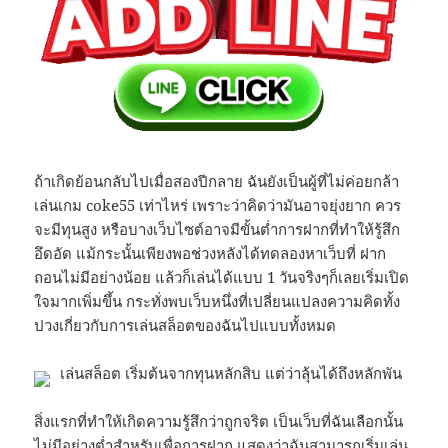
ถ้าเกิดย้อนกลับไปเมื่อสองปีกลาย ฉันยังเป็นผู้ที่ไม่ค่อยกล้า
เล่นเกม coke55 เท่าไหร่ เพราะว่าคิดว่ามันอาจยุ่งยาก ควร
จะมีทุนสูง หรือบางเว็บไซต์อาจมีขั้นต่ำการฝากที่ทำให้รู้สึก
อึดอัด แม้กระนั้นเพียงพอช่วงหลังได้ทดลองหาเว็บที่ ฝาก
ถอนไม่มีอย่างน้อย แล้วก็เล่นได้แบบ 1 วันจริงๆก็เลยเริ่มเปิด
ใจมากเพิ่มขึ้น กระทั่งพบเว็บหนึ่งที่เปลี่ยนแปลงความคิดทั้ง
ปวงเกี่ยวกับการเล่นสล็อตของฉันไปแบบทั้งหมด
เล่นสล็อต เริ่มต้นจากทุนหลักสิบ แต่ว่าลุ้นได้ถึงหลักพัน
สิ่งแรกที่ทำให้เกิดความรู้สึกว่าถูกจริต เป็นเว็บที่ฉันเลือกนั้น
ไม่มีอย่างต่ำสำหรับเพื่อการฝาก แสดงว่าฉันสามารถเริ่มเล่น