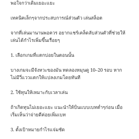
พอใจกว่าเดิมเยอะแยะ
เทคนิคเล็กๆจากประสบการณ์ส่วนตัว เล่นสล็อต
จากที่เล่นมานานพอควร อยากแชร์เคล็ดลับส่วนตัวที่ช่วยให้
เล่นได้กำไรเพิ่มขึ้นเรื่อยๆ
1. เลือกเกมที่แตกบ่อยในตอนนั้น
บางเกมจะมีจังหวะของมัน ทดลองหมุนดู 10–20 รอบ หาก
ไม่มีวี่แววแตกให้แปลงเกมโดยทันที
2. ใช้ทุนให้เหมาะกับเวลาเล่น
ถ้าเกิดทุนไม่เยอะแยะ แนะนำให้ปั่นแบบเบทต่ำๆก่อน เมื่อ
เริ่มเห็นว่าจ่ายดีค่อยเพิ่มเบท
3. ตั้งเป้าหมายกำไรแจ่มชัด