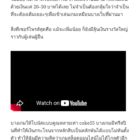
ด้วยเงินแค่ 20–50 บาทได้เลย ไม่จำเป็นต้องกลุ้มใจว่าจำเป็น
ที่จะต้องเติมเยอะๆเพื่อเข้าเล่นเกมเหมือนบางเว็บที่ผ่านมา
สิ่งที่เซอร์ไพรส์สุดคือ แม้จะเพิ่มน้อย ก็ยังมีลุ้นเงินรางวัลใหญ่
ราวกับผู้เล่นผู้อื่น
บางเกมให้โบนัสแบบคูณหลายเท่า coke55 บางเกมมีฟรีสปิ
นที่ทำให้เงินกระโจนจากหลักสิบเป็นหลักพันได้แบบไม่ทันตั้ง
ตัว ทำให้ฉันมีความคิดว่าเกมสล็อตออนไลน์ไม่ได้ไกลตัวอีก