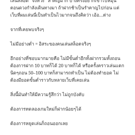
เล่นสล็อต “จังหวะ” สำคัญมาก บางครั้งอยากเข้าไปหมุน
ตอนดวงกำลังเดินทางมา ถ้าฝากช้าเป็นรำคาญไปก่อน แต่
เว็บที่ผมเล่นนี่เป็นทำเป็นไวมากจนถึงคิดว่า เอ้อ…ต่าง
จากที่เคยพบจริงๆ
ไม่มีอย่างต่ำ = อิสระของคนเล่นสล็อตจริงๆ
อีกอย่างที่ชอบมากมายคือ ไม่มีขั้นต่ำอีกทั้งฝากรวมทั้งถอน
ต้องการฝาก 10 บาทก็ได้ 20 บาทก็ได้ หรือครั้งคราวเล่นแตก
นิดๆถอน 50–100 บาทก็สามารถทำเป็น ไม่ต้องทำยอด ไม่
ต้องมียอดขั้นต่ำราวกับหลายเว็บที่เคยเล่น
สิ่งนี้มันทำให้มีความรู้สึกว่า ไม่ถูกบังคับ
ต้องการทดลองเกมใหม่ก็ฝากน้อยๆได้
ต้องการหยุดเล่นก็ถอนออกเลย