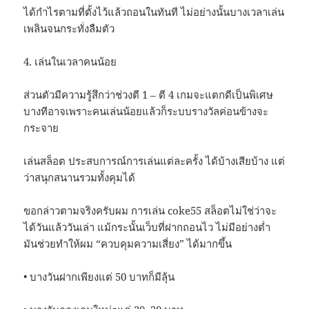
ได้กำไรตามที่ตั้งไว้แล้วถอนในทันที ไม่อย่างนั้นบางเวลาเล่น
เพลินจนกระทั่งลืมตัว
4. เล่นในเวลาคนน้อย
ส่วนตัวมีความรู้สึกว่าช่วงตี 1 – ตี 4 เกมจะแตกดีเป็นพิเศษ
บางทีอาจเพราะคนเล่นน้อยแล้วก็ระบบรางวัลค่อนข้างจะ
กระจาย
เล่นสล็อต ประสบการณ์การเล่นแต่ละครั้ง ได้บ้างเสียบ้าง แต่
ว่าสนุกสนานรวมทั้งคุมได้
ขอกล่าวตามจริงครับผม การเล่น coke55 สล็อตไม่ใช่ว่าจะ
ได้วันแล้ววันเล่า แม้กระนั้นเว็บที่ฝากถอนไว ไม่มีอย่างต่ำ
มันช่วยทำให้ผม “ควบคุมความเสี่ยง” ได้มากขึ้น
• บางวันฝากเพียงแต่ 50 บาทก็มีลุ้น