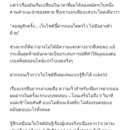
แต่ว่าเรื่องมันเริ่มเปลี่ยนในเวลาที่ผมได้ลองสมัครเว็บหนึ่ง
ตามคำแนะนำของสหาย ซึ่งเขาบอกเพียงแค่ประโยคเดียวว่า
“ลองดูสักครั้ง… เว็บไซต์นี้ฝากถอนโคตรไว ไม่มีอย่างต่ำ
ด้วย”
ช่วงแรกก็คิดว่าอาจไม่ได้มีความแตกต่างจากที่เคยพบ แม้
กระนั้นสุดท้ายมันกลายเป็นประสบการณ์ที่ทำให้มุมมองต่อ
เกมสล็อตออนไลน์แปรไปเลยจริงๆ
ฝากถอนเร็วกว่าเว็บไซต์ที่เคยเล่นแบบรู้สึกได้ coke55
เรื่องแรกที่อยากเล่าเลยคือ ความเร็วสำหรับเพื่อการฝากถอน
ผมฝากเงินครั้งแรกแบบทดสอบ—โอนเสร็จไม่ถึง 5 วินาที
ยอดเข้าโดยทันที แบบไม่ต้องแจ้งสลิป ไม่ต้องรอคอยแอ
ดมินตอบอะไรทั้งหมด
รู้สึกเหมือนเว็บไซต์มันรู้เรื่องผู้เล่นจริงๆเนื่องจากว่าเวลาจะ