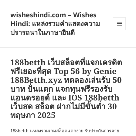
wisheshindi.com – Wishes
Hindi: แหล่งรวมคำแสดงความ
ปรารถนาในภาษาฮินดี
เมนู
และวิด
เจ็ต
188betth เว็บสล็อตที่แจกเครดิต
ฟรีเยอะที่สุด Top 56 by Genie
188Betth.xyz ทดลองเล่นรับ 50
บาท ปั่นแตก แจกทุนฟรีรองรับ
แอนดรอยด์ และ IOS 188betth
เว็บสด สล็อต ฝากไม่มีขั้นต่ำ 30
พฤษภา 2025
188betth แหล่งรวมเกมสล็อตแตกง่าย รับประกันการจ่าย