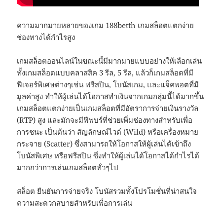
ความมากมายหลายของเกม 188betth เกมสล็อตแตกง่าย
ช่องทางได้กำไรสูง
เกมสล็อตออนไลน์ในขณะนี้มีมากมายแบบอย่างให้เลือกเล่น
ทั้งเกมสล็อตแบบคลาสสิค 3 รีล, 5 รีล, แล้วก็เกมสล็อตที่มี
ฟีเจอร์พิเศษต่างๆเช่น ฟรีสปิน, โบนัสเกม, และแจ็คพอตที่มี
มูลค่าสูง ทำให้ผู้เล่นได้โอกาสทำเงินจากเกมกลุ่มนี้ได้มากขึ้น
เกมสล็อตแตกง่ายเป็นเกมสล็อตที่มีอัตราการจ่ายเงินรางวัล
(RTP) สูง และมักจะมีฟีพบร์ที่ช่วยเพิ่มช่องทางสำหรับเพื่อ
การชนะ เป็นต้นว่า สัญลักษณ์ไวด์ (Wild) หรือเครื่องหมาย
กระจาย (Scatter) ซึ่งสามารถให้โอกาสให้ผู้เล่นได้เข้าถึง
โบนัสพิเศษ หรือฟรีสปิน ซึ่งทำให้ผู้เล่นได้โอกาสได้กำไรได้
มากกว่าการเล่นเกมสล็อตทั่วๆไป
สล็อต ยืนยันการจ่ายจริง โบนัสรวมทั้งโปรโมชั่นที่น่าสนใจ
ความสะดวกสบายสำหรับเพื่อการเล่น