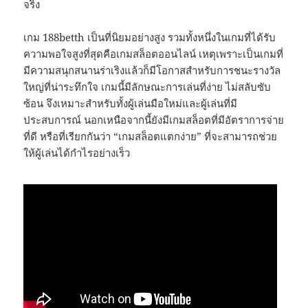
จริง
เกม 188betth เป็นที่นิยมอย่างสูง รวมทั้งหนึ่งในเกมที่ได้รับ
ความพอใจสูงที่สุดคือเกมสล็อตออนไลน์ เหตุเพราะเป็นเกมที่
มีความสนุกสนานร่าเริงแล้วก็มีโอกาสสำหรับการชนะรางวัล
ใหญ่ที่น่าระทึกใจ เกมนี้มีลักษณะการเล่นที่ง่าย ไม่สลับซับ
ซ้อน จึงเหมาะสำหรับทั้งผู้เล่นมือใหม่และผู้เล่นที่มี
ประสบการณ์ นอกเหนือจากนี้ยังมีเกมสล็อตที่มีอัตราการจ่าย
ที่ดี หรือที่เรียกกันว่า “เกมสล็อตแตกง่าย” ที่จะสามารถช่วย
ให้ผู้เล่นได้กำไรอย่างเร็ว