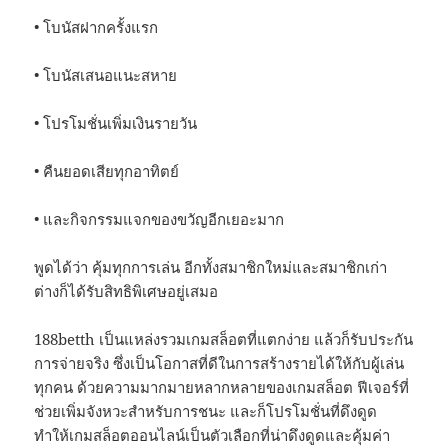
• โบนัสฝากครั้งแรก
• โบนัสเสนอแนะสหาย
• โปรโมชั่นเพิ่มเงินรายวัน
• คืนยอดเสียทุกอาทิตย์
• และกิจกรรมแจกของขวัญอีกเยอะมาก
พูดได้ว่า คุ้มทุกการเล่น อีกทั้งสมาชิกใหม่และสมาชิกเก่า
ต่างก็ได้รับสิทธิพิเศษอยู่เสมอ
188betth เป็นแหล่งรวมเกมสล็อตที่แตกง่าย แล้วก็รับประกัน
การจ่ายจริง ซึ่งเป็นโอกาสที่ดีในการสร้างรายได้ให้กับผู้เล่น
ทุกคน ด้วยความมากมายหลากหลายของเกมสล็อต ฟีเจอร์ที่
ช่วยเพิ่มจังหวะสำหรับการชนะ และก็โปรโมชั่นที่ดึงดูด
ทำให้เกมสล็อตออนไลน์เป็นตัวเลือกที่น่าดึงดูดและคุ้มค่า