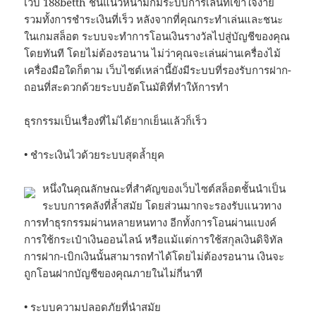
เว็บ 188betth ชั้นแนวหน้ามักมีระบบการเล่นที่เข้าใจง่าย
รวมทั้งการชำระเงินที่เร็ว หลังจากที่คุณกระทำเล่นและชนะ
ในเกมสล็อต ระบบจะทำการโอนเงินรางวัลไปสู่บัญชีของคุณ
โดยทันที โดยไม่ต้องรอนาน ไม่ว่าคุณจะเล่นผ่านเครื่องไม้
เครื่องมือใดก็ตาม เว็บไซต์เหล่านี้ยังมีระบบที่รองรับการฝาก-
ถอนที่สะดวกด้วยระบบอัตโนมัติที่ทำให้การทำ
ธุรกรรมเป็นเรื่องที่ไม่ได้ยากเย็นแล้วก็เร็ว
• ชำระเงินไวด้วยระบบสุดล้ำยุค
หนึ่งในคุณลักษณะที่สำคัญของเว็บไซต์สล็อตชั้นนำเป็น
ระบบการคลังที่ล้ำสมัย โดยส่วนมากจะรองรับแนวทาง
การทำธุรกรรมผ่านหลายหนทาง อีกทั้งการโอนผ่านแบงค์
การใช้กระเป๋าเงินออนไลน์ หรือแม้แต่การใช้สกุลเงินดิจิทัล
การฝาก-เบิกเงินนั้นสามารถทำได้โดยไม่ต้องรอนาน เงินจะ
ถูกโอนฝากบัญชีของคุณภายในไม่กี่นาที
• ระบบความปลอดภัยที่นำสมัย