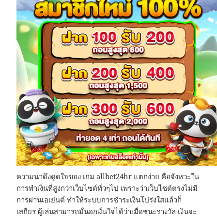
ความน่าดึงดูดใจของ เกม allbet24hr แตกง่าย คือจังหวะใน
การทำเงินที่สูงกว่าเว็บไซต์ทั่วๆไป เพราะว่าเว็บไซต์ตรงไม่มี
การผ่านเอเย่นต์ ทำให้ระบบการชำระเงินโปร่งใสแล้วก็
เสถียร ผู้เล่นสามารถมั่นอกมั่นใจได้ว่าเมื่อชนะรางวัล เงินจะ