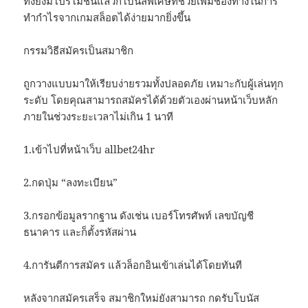
ทั้งยังมีโปรโมชั่นแล้วก็โบนัสพิเศษที่ช่วยเพิ่มช่องทางในการ
ทำกำไรจากเกมสล็อตได้ง่ายมากยิ่งขึ้น
กรรมวิธีสมัครเป็นสมาชิก
ถูกวางแบบมาให้เรียบง่ายรวมทั้งปลอดภัย เหมาะกับผู้เล่นทุก
ระดับ โดยคุณสามารถสมัครได้ด้วยตัวเองผ่านหน้าเว็บหลัก
ภายในช่วงระยะเวลาไม่เกิน 1 นาที
1.เข้าไปที่หน้าเว็บ allbet24hr
2.กดปุ่ม “ลงทะเบียน”
3.กรอกข้อมูลรากฐาน ดังเช่น เบอร์โทรศัพท์ เลขบัญชี
ธนาคาร และก็ตั้งรหัสผ่าน
4.การันตีการสมัคร แล้วล็อกอินเข้าเล่นได้โดยทันที
หลังจากสมัครเสร็จ สมาชิกใหม่ยังสามารถ กดรับโบนัส