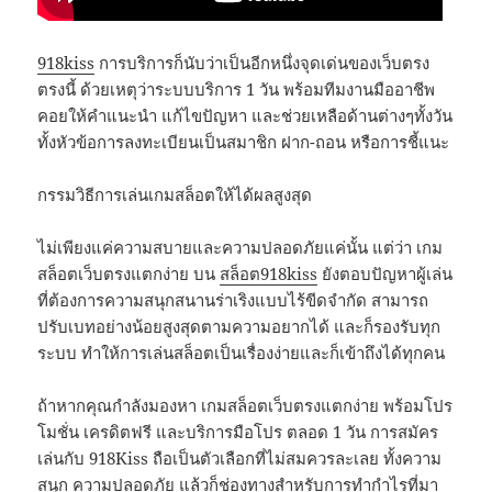
918kiss
การบริการก็นับว่าเป็นอีกหนึ่งจุดเด่นของเว็บตรง
ตรงนี้ ด้วยเหตุว่าระบบบริการ 1 วัน พร้อมทีมงานมืออาชีพ
คอยให้คำแนะนำ แก้ไขปัญหา และช่วยเหลือด้านต่างๆทั้งวัน
ทั้งหัวข้อการลงทะเบียนเป็นสมาชิก ฝาก-ถอน หรือการชี้แนะ
กรรมวิธีการเล่นเกมสล็อตให้ได้ผลสูงสุด
ไม่เพียงแค่ความสบายและความปลอดภัยแค่นั้น แต่ว่า เกม
สล็อตเว็บตรงแตกง่าย บน
สล็อต918kiss
ยังตอบปัญหาผู้เล่น
ที่ต้องการความสนุกสนานร่าเริงแบบไร้ขีดจำกัด สามารถ
ปรับเบทอย่างน้อยสูงสุดตามความอยากได้ และก็รองรับทุก
ระบบ ทำให้การเล่นสล็อตเป็นเรื่องง่ายและก็เข้าถึงได้ทุกคน
ถ้าหากคุณกำลังมองหา เกมสล็อตเว็บตรงแตกง่าย พร้อมโปร
โมชั่น เครดิตฟรี และบริการมือโปร ตลอด 1 วัน การสมัคร
เล่นกับ 918Kiss ถือเป็นตัวเลือกที่ไม่สมควรละเลย ทั้งความ
สนุก ความปลอดภัย แล้วก็ช่องทางสำหรับการทำกำไรที่มา