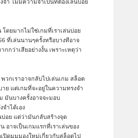
จำ ไม่มีความจำเป็นที่ต้องเล่นบ่อย
น โดยมากไม่ใช่เกมที่เราเล่นบ่อย
6 ที่เล่นนานๆครั้งหรือบางทีอาจ
ากกว่าเสียอย่างงั้น เพราะเหตุว่า
: พวกเราอาจกลับไปเล่นเกม สล็อต
บาย แต่เกมที่จะอยู่ในความทรงจำ
ับผม มันบางครั้งอาจจะมอบ
งจำได้เอง
นบ่อย แต่ว่ามันกลับสร้างจุด
เช่น อาจเป็นเกมแรกที่เราเล่นของ
ือเปิดมุมมองใหม่เกี่ยวกับสล็อตไป