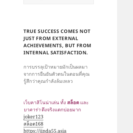
สำหรับ:
TRUE SUCCESS COMES NOT
JUST FROM EXTERNAL
ACHIEVEMENTS, BUT FROM
INTERNAL SATISFACTION.
การบรรลุเป้าหมายมักเป็นผลมา
จากการยืนยันตัวตนในตอนที่คุณ
รู้สึกว่าคุณกำลังล้มเหลว
เว็บคาสิโนน่าเล่น ทั้ง
สล็อต
และ
บาคาร่า
ตึงจริงแตกบ่อยมาก
joker123
สล็อต168
https://jinda55.asia