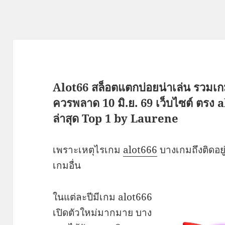
Alot66 สล็อตแตกบ่อยน่าเล่น รวมเก
ควรพลาด 10 มิ.ย. 69 เว็บไซต์ ตรง a
ล่าสุด Top 1 by Laurene
เพราะเหตุไรเกม
alot666
บางเกมถึงติดอ
เกมอื่น
ในแต่ละปีมีเกม alot666
เปิดตัวใหม่มากมาย บาง