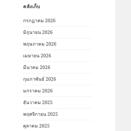
คลังเก็บ
กรกฎาคม 2026
มิถุนายน 2026
พฤษภาคม 2026
เมษายน 2026
มีนาคม 2026
กุมภาพันธ์ 2026
มกราคม 2026
ธันวาคม 2025
พฤศจิกายน 2025
ตุลาคม 2025