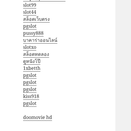
slot99
slot44
สล็อตเว็บตรง
pgslot
pussy888
บาคาร่าออนไลน์
slotxo
สล็อตทดลอง
ดูหนังโป๊
1xbetth
pgslot
pgslot
pgslot
kiss918
pgslot
doomovie hd