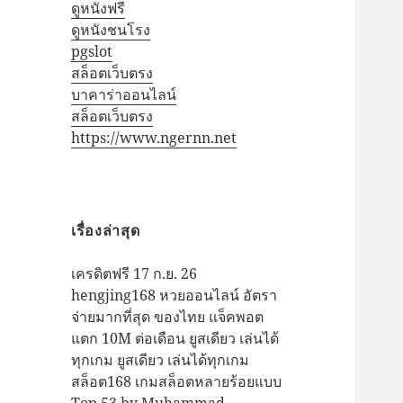
ดูหนังฟรี
ดูหนังชนโรง
pgslot
สล็อตเว็บตรง
บาคาร่าออนไลน์
สล็อตเว็บตรง
https://www.ngernn.net
เรื่องล่าสุด
เครดิตฟรี 17 ก.ย. 26
hengjing168 หวยออนไลน์ อัตรา
จ่ายมากที่สุด ของไทย แจ็คพอต
แตก 10M ต่อเดือน ยูสเดียว เล่นได้
ทุกเกม ยูสเดียว เล่นได้ทุกเกม
สล็อต168 เกมสล็อตหลายร้อยแบบ