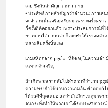
เลย ซึ่งมันสำคัญกว่ามากมาย
• ประสิทธิภาพสำคัญกว่าจำนวน: การเล่นห
จะจำเกมนั้นเจริญครับผม เพราะครั้งคราว
กี่ครั้งก็คิดออกแล้ว เพราะประสบการณ์ที่
ยาวนานได้มากกว่า ก็เลยทำให้เราจดจำเกม
หลายสิบครั้งนั่นเอง
เกมสล็อตจาก pgslot ที่ติดอยู่ในความจำ 
เฉพาะตัวเจริญ
ถ้าเกิดพวกเรากลับไปคำถามที่ว่าเกม pgslo
ความทรงจำได้นานกว่าเกมอื่น คำตอบก็ไม่ใ
ได้ผลดีที่สุดเสมอ แต่ว่ามันมีสาเหตุมาจา
จนกระทั่งทำให้พวกเราได้รับประสบการณ์