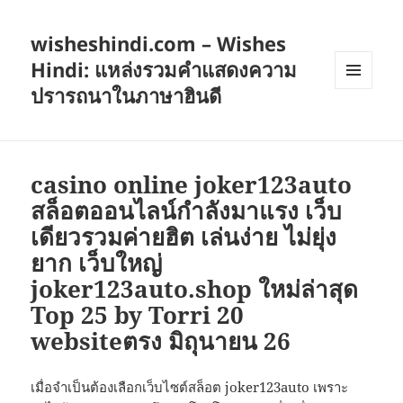
wisheshindi.com – Wishes
Hindi: แหล่งรวมคำแสดงความ
ปรารถนาในภาษาฮินดี
เมนู
และวิด
เจ็ต
casino online joker123auto
สล็อตออนไลน์กำลังมาแรง เว็บ
เดียวรวมค่ายฮิต เล่นง่าย ไม่ยุ่ง
ยาก เว็บใหญ่
joker123auto.shop ใหม่ล่าสุด
Top 25 by Torri 20
websiteตรง มิถุนายน 26
เมื่อจำเป็นต้องเลือกเว็บไซต์สล็อต joker123auto เพราะ