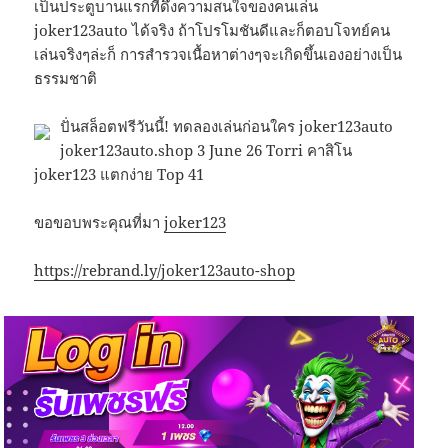
เป็นประตูบานแรกที่ดึงความสนใจของคนเล่น
joker123auto ได้จริง ถ้าโปรโมชันดีและก็ตอบโจทย์คน
เล่นจริงๆล่ะก็ การสำรวจเนื้อหาต่างๆจะเกิดขึ้นเองอย่างเป็น
ธรรมชาติ
ปั่นสล็อตฟรีวันนี้! ทดลองเล่นก่อนใคร joker123auto
joker123auto.shop 3 June 26 Torri คาสิโน
joker123 แตกง่าย Top 41
ขอขอบพระคุณที่มา
joker123
https://rebrand.ly/joker123auto-shop