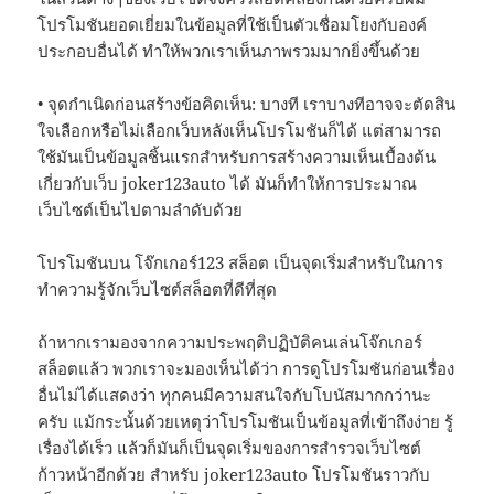
โปรโมชันยอดเยี่ยมในข้อมูลที่ใช้เป็นตัวเชื่อมโยงกับองค์
ประกอบอื่นได้ ทำให้พวกเราเห็นภาพรวมมากยิ่งขึ้นด้วย
• จุดกำเนิดก่อนสร้างข้อคิดเห็น: บางที เราบางทีอาจจะตัดสิน
ใจเลือกหรือไม่เลือกเว็บหลังเห็นโปรโมชันก็ได้ แต่สามารถ
ใช้มันเป็นข้อมูลชิ้นแรกสำหรับการสร้างความเห็นเบื้องต้น
เกี่ยวกับเว็บ joker123auto ได้ มันก็ทำให้การประมาณ
เว็บไซต์เป็นไปตามลำดับด้วย
โปรโมชันบน โจ๊กเกอร์123 สล็อต เป็นจุดเริ่มสำหรับในการ
ทำความรู้จักเว็บไซต์สล็อตที่ดีที่สุด
ถ้าหากเรามองจากความประพฤติปฏิบัติคนเล่นโจ๊กเกอร์
สล็อตแล้ว พวกเราจะมองเห็นได้ว่า การดูโปรโมชันก่อนเรื่อง
อื่นไม่ได้แสดงว่า ทุกคนมีความสนใจกับโบนัสมากกว่านะ
ครับ แม้กระนั้นด้วยเหตุว่าโปรโมชันเป็นข้อมูลที่เข้าถึงง่าย รู้
เรื่องได้เร็ว แล้วก็มันก็เป็นจุดเริ่มของการสำรวจเว็บไซต์
ก้าวหน้าอีกด้วย สำหรับ joker123auto โปรโมชันราวกับ