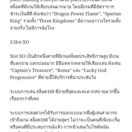
สล็อตที่มีเกมให้เลือกเล่นมากมาย โดยมีเกมที่มีอัตราการ
ชำระเงินที่ดี ดังเช่นว่า “Dragon Power Flame”, “Spartan
King” รวมทั้ง “Three Kingdoms” มีความน่าวางใจรวมทั้ง
จ่ายจริง ไม่มีการฉ้อโกง
3.Slot XO
Slot XO เป็นอีกหนึ่งค่ายที่มีเกมสล็อตประสิทธิภาพสูง มีเกม
ที่แตกง่าย แตกบ่อยมาก มีธีมหลากหลายให้เลือกเล่น ดังเช่น
“Captain’s Treasure”, “Roma” และ “Lucky God
Progressive” ที่ค่ายนี้ให้บริการที่น่าประทับใจ
ระบบการเล่น สล็อต168 ที่ง่ายที่สุดและสะดวกสบายมากขึ้น
เรื่อยๆกว่าที่เคย
ระบบการเล่นต่างๆได้รับการออกแบบมาเพื่อผู้เล่นสามารถ
เข้าถึงเกม สล็อต168 ได้ง่ายสุดๆ ไม่ว่าจะเป็นคนที่เพิ่งจะเริ่ม
หรือคนที่มีประสบการณ์แล้ว การเข้าเล่นเว็บไซต์พนัน