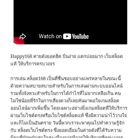
Happy168 ค่ายดังยอดฮิต ปั่นง่าย แตกบ่อยมาก เว็บสล็อต
แท้ ให้บริการครบวงจร
การเล่น สล็อต168 เป็นที่ชื่นชอบอย่างแพร่หลายในขณะนี้
ด้วยความสบายสบายสำหรับในการเล่นผ่านระบบออนไลน์
รวมทั้งจังหวะสำหรับในการได้กำไรที่ไม่ยากเหลือเกิน คน
ไม่ใช่น้อยที่รักในการเสี่ยงดวงก็เลยหันมาพอใจเกมสล็อต
ออนไลน์มากเพิ่มขึ้น โดยเฉพาะอย่างยิ่งเกมสล็อตที่ให้บริการ
ผ่านเว็บไซต์ตรงหรือเว็บไซต์สล็อตแท้ ซึ่งมีความน่าไว้วางใจ
และก็ไม่เป็นอันตราย วันนี้พวกเราจะพาคุณไปทำความรู้จัก
กับ สล็อตเว็บไซต์ตรง ซึ่งยอดเยี่ยมในค่ายดังที่ได้รับความ
นิยมที่นักพนันสนใจสูง เนื่องจากมีการให้บริการที่ครบวงจร