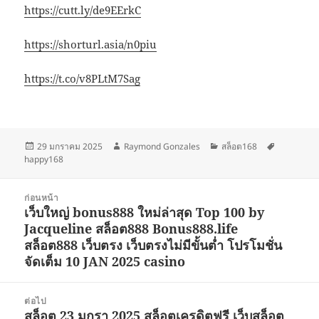
https://cutt.ly/de9EErkC
https://shorturl.asia/n0piu
https://t.co/v8PLtM7Sag
เขียน
ผู้
หมวด
ป้าย
29 มกราคม 2025
Raymond Gonzales
สล็อต168
เมื่อ
เขียน
หมู่
กำกับ
happy168
แนะแนว
ก่อนหน้า
เรื่อง
เว็บใหญ่ bonus888 ใหม่ล่าสุด Top 100 by
เรื่อง
Jacqueline สล็อต888 Bonus888.life
ก่อน
สล็อต888 เว็บตรง เว็บตรงไม่มีขั้นต่ำ โปรโมชั่น
หน้า:
จัดเต็ม 10 JAN 2025 casino
ต่อไป
สล็อต 23 มกรา 2025 สล็อตเครดิตฟรี เว็บสล็อต
เรื่อง