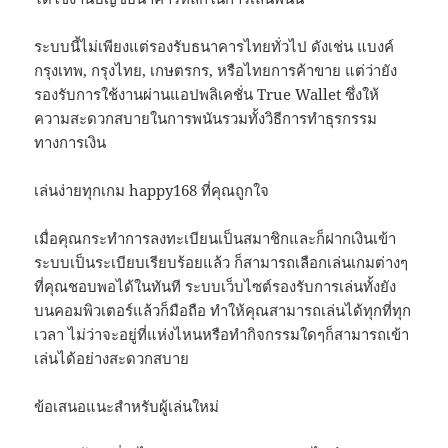
ระบบนี้ไม่เพียงแต่รองรับธนาคารไทยทั่วไป ดังเช่น แบงค์
กรุงเทพ, กรุงไทย, เกษตรกร, หรือไทยการค้าขาย แต่ว่ายัง
รองรับการใช้งานผ่านแอปพลิเคชั่น True Wallet ซึ่งให้
ความสะดวกสบายในการพนันรวมทั้งวิธีการทำธุรกรรม
ทางการเงิน
เล่นง่ายทุกเกม happy168 ที่คุณถูกใจ
เมื่อคุณกระทำการลงทะเบียนเป็นสมาชิกและก็ฝากเงินเข้า
ระบบเป็นระเบียบเรียบร้อยแล้ว ก็สามารถเลือกเล่นเกมต่างๆ
ที่คุณชอบพอได้ในทันที ระบบเว็บไซต์รองรับการเล่นทั้งยัง
บนคอมพิวเตอร์แล้วก็มือถือ ทำให้คุณสามารถเล่นได้ทุกที่ทุก
เวลา ไม่ว่าจะอยู่ที่แห่งไหนหรือทำกิจกรรมใดๆก็สามารถเข้า
เล่นได้อย่างสะดวกสบาย
ข้อเสนอแนะสำหรับผู้เล่นใหม่