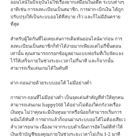
ออนไลน์ในปัจจุบันไม่ใช่เรื่องยากเสมือนในอดีต ระบบต่างๆ
อาทิเช่น การลงทะเบียนเป็นสมาชิก, การฝาก-เบิกเงิน ได้ถูก
ปรับปรุงให้เป็นระบบออโต้ที่สบาย เร็ว และก็ไม่มีอันตราย
ที่สุด
สำหรับผู้ใดกันที่ไม่เคยเล่นการเดิมพันออนไลน์มาก่อน การ
ลงทะเบียนเป็นสมาชิกก็ทำได้ง่ายมากเพียงแต่ไม่กี่ขั้นตอน
เท่านั้น คุณสามารถกรอกข้อมูลผ่านแบบฟอร์มที่เว็บจัดแจง
ไว้ให้เสร็จภายในช่วงระยะเวลาไม่กี่นาที และก็จากนั้น
สามารถเริ่มเล่นเกมได้ในทันที
ฝาก-ถอนง่ายด้วยระบบออโต้ ไม่มีอย่างต่ำ
การฝาก-ถอนที่ไม่มีอย่างต่ำ เป็นจุดเด่นสำคัญที่ทำให้ทุกคน
สามารถเล่นเกม happy168 ได้อย่างไม่ต้องวิตกกังวลเรื่อง
เงินทุน ไม่ว่าคุณจะมีเงินทุนมากหรือน้อยก็สามารถเริ่มการ
พนันได้ทันที การฝากแล้วก็ถอนผ่านระบบออโต้ไม่ต้องเสียเว
ล่ำเวลารอนาน เนื่องมาจากระบบดำเนินการอัตโนมัติทำให้
เงินเข้าบัญชีของคุณภายในช่วงระยะเวลาไม่เกิน 1-2 นาที