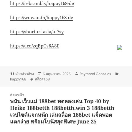
https://rebrand.ly/happy168-de
https://wow.in.th/happy168-de
https://shorturl.asia/ul7sy
https://t.co/zqBpQs6A8E
รูป
เขียน
ผู้
หมวด
คำกล่าวอ้าง
6 พฤษภาคม 2025
Raymond Gonzales
แบบ
ป้าย
เมื่อ
เขียน
หมู่
happy168
สล็อต168
เรื่อง
กำกับ
แนะแนว
ก่อนหน้า
เรื่อง
พนัน เว็บแม่ 188bet ทดลองเล่น Top 40 by
เรื่อง
Heike 188betth 188betth.win 3 188betth
ก่อน
เวปไซต์แจกหนัก เล่นสล็อต 188bet แจ็คพอต
หน้า:
แตกง่าย พร้อมโบนัสสุดพิเศษ June 25