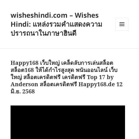
wisheshindi.com – Wishes
Hindi: แหล่งรวมคำแสดงความ
ปรารถนาในภาษาฮินดี
เมนู
และวิด
เจ็ต
Happy168 เว็บใหญ่ เคล็ดลับการเล่นสล็อต
สล็อต168 ให้ได้กำไรสูงสุด พนันออนไลน์ เว็บ
ใหญ่ สล็อตเครดิตฟรี เครดิตฟรี Top 17 by
Anderson สล็อตเครดิตฟรี Happy168.de 12
มิ.ย. 2568