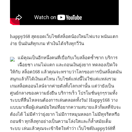
happy168 สุดยอดเว็บไซต์สล็อตน้องใหม่ไฟแรง พนันแตก
ง่าย ปั่นมันส์ทุกเกม ทำเงินได้จริงทุกวี่วัน
แม้คุณเป็นอีกหนึ่งคนที่เบื่อกับเว็บสล็อตซ้ำซาก บริการ
เฉื่อยชา เกมไม่แตก และถอนเงินยุ่งยาก ทดลองเปิดใจ
ให้กับ สล็อต168 แล้วคุณจะทราบว่าโลกของการปั่นสล็อตมัน
สนุกแล้วก็ได้เงินแค่ไหน เว็บไซต์แห่งนี้ไม่ใช่แค่แหล่งรวม
เกมสล็อตออนไลน์จากค่ายดังทั้งโลกเท่านั้น แต่ว่ายังเป็น
ศูนย์กลางของความยั่งยืน บริการเร็ว โปรโมชั่นจุกๆรวมทั้ง
ระบบที่ลื่นไหลจนต้องการเล่นตลอดทั้งวัน! Happy168 วาง
แบบมาเพื่อผู้เล่นสมัยใหม่ที่อยากความสบายแล้วก็ผลที่จับจะ
ต้องได้ ไม่มีคำว่ายุ่งยาก ไม่มีการหมุนหลอก ไม่มีทุจริตหรือ
ถอนช้า ทุกสิ่งทุกอย่างเป็นความโล่งใสและก็ล้ำสมัยเต็ม
ระบบ เล่นแล้วคุณจะเข้าจิตใจคำว่า เว็บไซต์happy168ที่