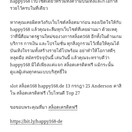
happy168 เว็บไซต์เดียวที่รวมทั้งความบันเทิงและก็โอกาส
รวยไว้ครบในที่เดียว
หากคุณเคยผิดหวังกับเว็บไซต์สล็อตมาก่อน ลองเปิดใจให้กับ
happy168 แล้วคุณจะลืมทุกเว็บไซต์ที่เคยผ่านมา ด้วยเหตุ
ว่าที่นี่คือมาตรฐานใหม่ของวงการสล็อต168 อีกทั้งในด้านเกม
บริการ การเงิน และโปรโมชั่น ทุกสิ่งถูกรวมไว้เพื่อให้คุณได้
บันเทิงใจรวมทั้งสร้างรายได้ไปพร้อม อย่าทำให้โอกาสดีๆ
หลุดมือ สมัครปัจจุบันนี้ เล่นวันนี้ แล้วคุณจะทราบดีว่า
happy168 มิได้เพียงแค่แจก สล็อตเครดิตฟรี แม้กระนั้น
ดูแลผู้เล่นทุกคนแบบบริสุทธิ์ใจ
slot สล็อต168 happy168.de 13 กรกฎา 25 Anderson คาสิ
โน สล็อตเครดิตฟรี เว็บไหนดี Top 27
ขอขอบพระคุณที่มา
สล็อตเครดิตฟรี
https://bit.ly/happy168-de