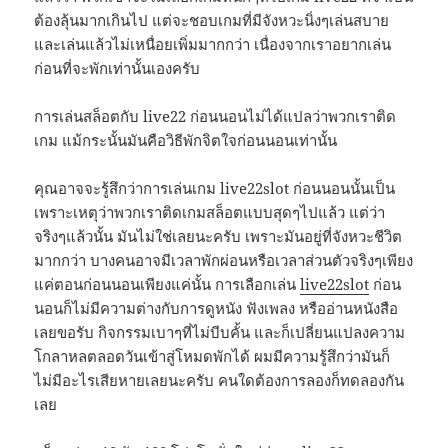
ต้องลุ้นมากเกินไป แต่จะชอบเกมที่มีจังหวะนิ่งๆเล่นสบาย
และเล่นแล้วไม่เหนื่อยเพิ่มมากกว่า เนื่องจากเราอยากเล่น
ก่อนที่จะพักเท่านั้นเองครับ
การเล่นสล็อตกับ live22 ก่อนนอนไม่ได้แปลว่าพวกเราติด
เกม แม้กระนั้นมันคือวิธีพักจิตใจก่อนนอนเท่านั้น
คุณอาจจะรู้สึกว่าการเล่นเกม live22slot ก่อนนอนนั้นเป็น
เพราะเหตุว่าพวกเราติดเกมสล็อตแบบสุดๆไปแล้ว แต่ว่า
จริงๆแล้วนั้น มันไม่ใช่เลยนะครับ เพราะมันอยู่ที่จังหวะชีวิต
มากกว่า บางคนอาจมีเวลาพักผ่อนหรือเวลาส่วนตัวจริงๆเพียง
แค่ตอนก่อนนอนเพียงแค่นั้น การเลือกเล่น
live22slot
ก่อน
นอนก็ไม่มีความต่างกับการดูหนัง ฟังเพลง หรืออ่านหนังสือ
เลยขอรับ กิจกรรมเบาๆที่ไม่บีบคั้น และก็เปลี่ยนแปลงความ
โกลาหลตลอดวันเข้าสู่โหมดพักได้ ผมมีความรู้สึกว่ามันก็
ไม่มีอะไรเสียหายเลยนะครับ คนใดต้องการลองก็ทดลองกัน
เลย