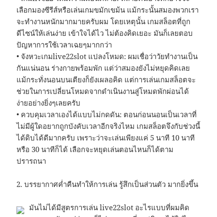
เลือกมองซีรีส์หรือเล่นเกมขมักเขม้น แม้กระนั้นสมองพวกเรา
จะทำงานหนักมากมายครับผม โดยเหตุนั้น เกมสล็อตที่ถูก
ดีไซน์ให้เล่นง่าย เข้าใจได้ไว ไม่ต้องคิดเยอะ มันก็เลยตอบ
ปัญหาการใช้เวลาเฉยๆมากกว่า
• จังหวะเกมlive22slot แปลงโหมด: ผมเชื่อว่าวัยทำงานเป็น
กันแน่นอน ร่างกายพร้อมพัก แต่ว่าสมองยังไม่หยุดคิดเลย
แม้กระทั่งนอนบนเตียงก็ยังเผลอคิด แต่การเล่นเกมสล็อตจะ
ช่วยในการเปลี่ยนโหมดจากดำเนินงานสู่โหมดพักผ่อนได้
ง่ายอย่างยิ่งๆเลยครับ
• ควบคุมเวลาเองได้แบบไม่กดดัน: ตอนก่อนนอนเป็นเวลาที่
ไม่มีผู้ใดอยากถูกบังคับเวลาอีกจริงไหม เกมสล็อตจึงกับช่วงนี้
ได้ดิบได้ดีมากครับ เพราะว่าจะเล่นเพียงแค่ 5 นาที 10 นาที
หรือ 30 นาทีก็ได้ เลือกจะหยุดเล่นตอนไหนก็ได้ตาม
ปรารถนา
2. บรรยากาศค่ำคืนทำให้การเล่น รู้สึกเป็นส่วนตัว มากยิ่งขึ้น
มันไม่ได้มีสูตรการเล่น live22slot อะไรแบบที่ผมคิด