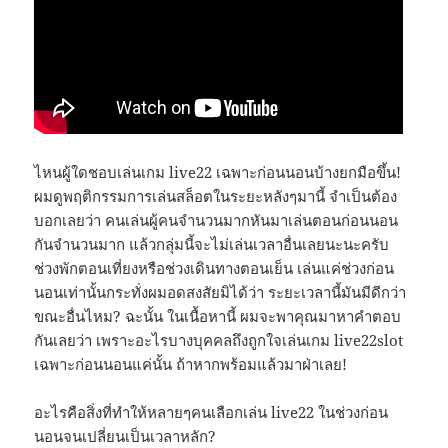
ไหนผู้ใดชอบเล่นเกม live22 เฉพาะก่อนนอนบ้างยกมือขึ้น!
ผมดูพฤติกรรมการเล่นสล็อตในระยะหลังๆมานี้ จำเป็นต้อง
บอกเลยว่า คนเล่นผู้คนจำนวนมากหันมาเล่นตอนก่อนนอน
กันจำนวนมาก แล้วกลุ่มนี้จะไม่เล่นเวลาอื่นเลยนะนะครับ
ช่วงพักตอนเที่ยงหรือช่วงเดินทางตอนเย็น เล่นแค่ช่วงก่อน
นอนเท่านั้นกระทั่งผมอดสงสัยมิได้ว่า ระยะเวลานี้มันมีดีกว่า
ขณะอื่นไหม? ฉะนั้น ในเนื้อหานี้ ผมจะพาคุณมาหาคำตอบ
กันเลยว่า เพราะอะไรบางบุคคลถึงถูกใจเล่นเกม live22slot
เฉพาะก่อนนอนแค่นั้น ถ้าหากพร้อมแล้วมาฝ่าเลย!
อะไรคือสิ่งที่ทำให้หลายๆคนเลือกเล่น live22 ในช่วงก่อน
นอนจนเปลี่ยนเป็นเวลาหลัก?