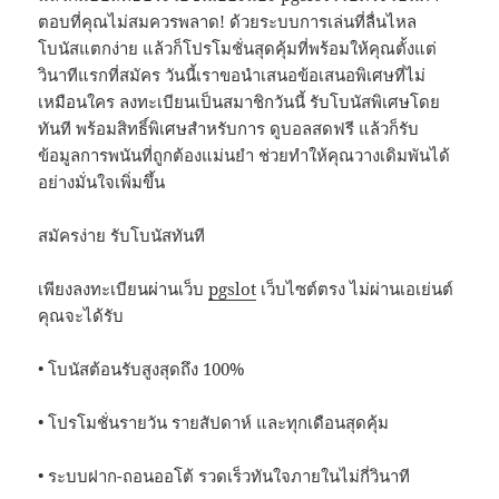
ตอบที่คุณไม่สมควรพลาด! ด้วยระบบการเล่นที่ลื่นไหล
โบนัสแตกง่าย แล้วก็โปรโมชั่นสุดคุ้มที่พร้อมให้คุณตั้งแต่
วินาทีแรกที่สมัคร วันนี้เราขอนำเสนอข้อเสนอพิเศษที่ไม่
เหมือนใคร ลงทะเบียนเป็นสมาชิกวันนี้ รับโบนัสพิเศษโดย
ทันที พร้อมสิทธิ์พิเศษสำหรับการ ดูบอลสดฟรี แล้วก็รับ
ข้อมูลการพนันที่ถูกต้องแม่นยำ ช่วยทำให้คุณวางเดิมพันได้
อย่างมั่นใจเพิ่มขึ้น
สมัครง่าย รับโบนัสทันที
เพียงลงทะเบียนผ่านเว็บ
pgslot
เว็บไซต์ตรง ไม่ผ่านเอเย่นต์
คุณจะได้รับ
• โบนัสต้อนรับสูงสุดถึง 100%
• โปรโมชั่นรายวัน รายสัปดาห์ และทุกเดือนสุดคุ้ม
• ระบบฝาก-ถอนออโต้ รวดเร็วทันใจภายในไม่กี่วินาที