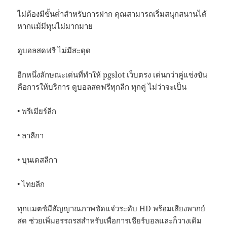
ไม่ต้องมีขั้นต่ำสำหรับการฝาก คุณสามารถเริ่มสนุกสนานได้
หากแม้มีทุนไม่มากมาย
ดูบอลสดฟรี ไม่มีสะดุด
อีกหนึ่งลักษณะเด่นที่ทำให้ pgslot เว็บตรง เด่นกว่าคู่แข่งขัน
คือการให้บริการ ดูบอลสดฟรีทุกลีก ทุกคู่ ไม่ว่าจะเป็น
• พรีเมียร์ลีก
• ลาลีกา
• บุนเดสลีกา
• ไทยลีก
ทุกแมตช์มีสัญญาณภาพชัดแจ๋วระดับ HD พร้อมเสียงพากย์
สด ช่วยเพิ่มอรรถรสสำหรับเพื่อการเชียร์บอลและก็วางเดิม