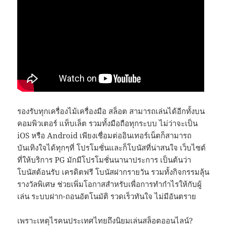
รองรับทุกเครื่องไม้เครื่องมือ สล็อต สามารถเล่นได้อีกทั้งบน
คอมพิวเตอร์ แท็บเล็ต รวมทั้งมือถือทุกระบบ ไม่ว่าจะเป็น
iOS หรือ Android เพียงเชื่อมต่ออินเทอร์เน็ตก็สามารถ
บันเทิงใจได้ทุกๆที่ โปรโมชั่นและก็โบนัสที่น่าสนใจ เว็บไซต์
ที่ให้บริการ PG มักมีโปรโมชั่นนานาประการ เป็นต้นว่า
โบนัสต้อนรับ เครดิตฟรี โบนัสฝากรายวัน รวมทั้งกิจกรรมลุ้น
รางวัลพิเศษ ช่วยเพิ่มโอกาสสำหรับเพื่อการทำกำไรให้กับผู้
เล่น ระบบฝาก-ถอนอัตโนมัติ รวดเร็วทันใจ ไม่มีอันตราย
เพราะเหตุไรคนประเทศไทยถึงนิยมเล่นสล็อตออนไลน์?