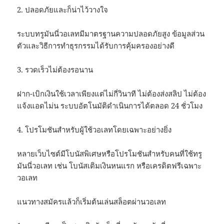
2. ปลอดภัยและก็น่าไว้วางใจ
ระบบทรูมันนี่วอเลทมีมาตรฐานความปลอดภัยสูง ข้อมูลส่วน
ตัวและวิธีการทำธุรกรรมได้รับการคุ้มครองอย่างดี
3. รวดเร็วไม่ต้องรอนาน
ฝาก-เบิกเงินใช้เวลาเพียงแต่ไม่กี่วินาที ไม่ต้องส่งสลิป ไม่ต้อง
แจ้งแอดไม่น ระบบอัตโนมัติดำเนินการได้ตลอด 24 ชั่วโมง
4. โปรโมชันสำหรับผู้ใช้วอเลทโดยเฉพาะอย่างยิ่ง
หลายเว็บไซต์มีโบนัสพิเศษหรือโปรโมชันสำหรับคนที่ใช้ทรู
มันนี่วอเลท เช่น โบนัสเติมเงินหนแรก หรือเครดิตฟรีเฉพาะ
วอเลท
แนวทางสมัครแล้วก็เริ่มต้นเล่นสล็อตผ่านวอเลท