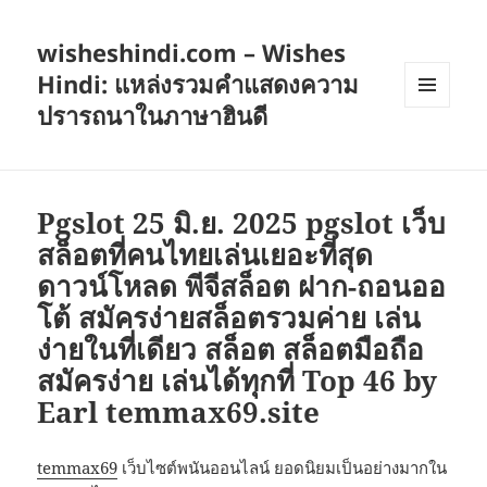
wisheshindi.com – Wishes
Hindi: แหล่งรวมคำแสดงความ
ปรารถนาในภาษาฮินดี
เมนู
และวิด
เจ็ต
Pgslot 25 มิ.ย. 2025 pgslot เว็บ
สล็อตที่คนไทยเล่นเยอะที่สุด
ดาวน์โหลด พีจีสล็อต ฝาก-ถอนออ
โต้ สมัครง่ายสล็อตรวมค่าย เล่น
ง่ายในที่เดียว สล็อต สล็อตมือถือ
สมัครง่าย เล่นได้ทุกที่ Top 46 by
Earl temmax69.site
temmax69
เว็บไซต์พนันออนไลน์ ยอดนิยมเป็นอย่างมากใน