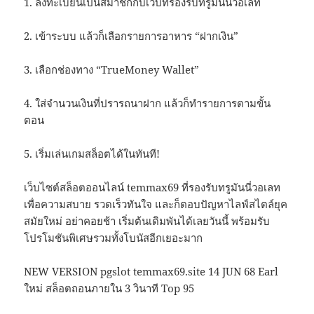
1. ลงทะเบียนเป็นสมาชิกกับเว็บที่รองรับทรูมันนี่วอเลท
2. เข้าระบบ แล้วก็เลือกรายการอาหาร “ฝากเงิน”
3. เลือกช่องทาง “TrueMoney Wallet”
4. ใส่จำนวนเงินที่ปรารถนาฝาก แล้วก็ทำรายการตามขั้น
ตอน
5. เริ่มเล่นเกมสล็อตได้ในทันที!
เว็บไซต์สล็อตออนไลน์ temmax69 ที่รองรับทรูมันนี่วอเลท
เพื่อความสบาย รวดเร็วทันใจ และก็ตอบปัญหาไลฟ์สไตล์ยุค
สมัยใหม่ อย่าคอยช้า เริ่มต้นเดิมพันได้เลยวันนี้ พร้อมรับ
โปรโมชันพิเศษรวมทั้งโบนัสอีกเยอะมาก
NEW VERSION pgslot temmax69.site 14 JUN 68 Earl
ใหม่ สล็อตถอนภายใน 3 วินาที Top 95