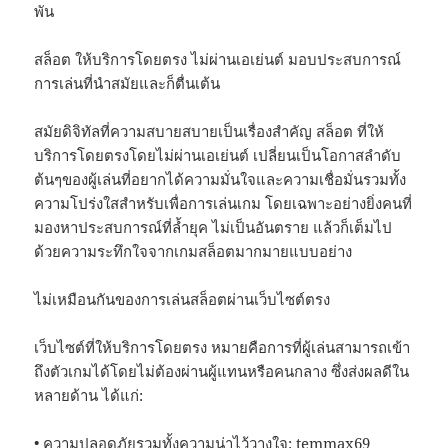
พัน
สล็อต ให้บริการโดยตรง ไม่ผ่านเอเย่นต์ มอบประสบการณ์
การเล่นที่นำสมัยและก็ตื่นเต้น
สมัยดิจิทัลที่ความสบายสบายเป็นเรื่องสำคัญ สล็อต ที่ให้
บริการโดยตรงโดยไม่ผ่านเอเย่นต์ เปลี่ยนเป็นโอกาสลำดับ
ต้นๆของผู้เล่นที่อยากได้ความมั่นใจและความเชื่อมั่นรวมทั้ง
ความโปร่งใสสำหรับเพื่อการเล่นเกม โดยเฉพาะอย่างยิ่งคนที่
มองหาประสบการณ์ที่ล้ำยุค ไม่เป็นอันตราย แล้วก็เต็มไป
ด้วยความระทึกใจจากเกมสล็อตมากมายแบบอย่าง
ไม่เหมือนกันของการเล่นสล็อตผ่านเว็บไซต์ตรง
เว็บไซต์ที่ให้บริการโดยตรง หมายคือการที่ผู้เล่นสามารถเข้า
ถึงตัวเกมได้โดยไม่ต้องผ่านผู้แทนหรือคนกลาง ซึ่งส่งผลดีใน
หลายด้าน ได้แก่:
• ความปลอดภัยรวมทั้งความน่าไว้วางใจ:
temmax69