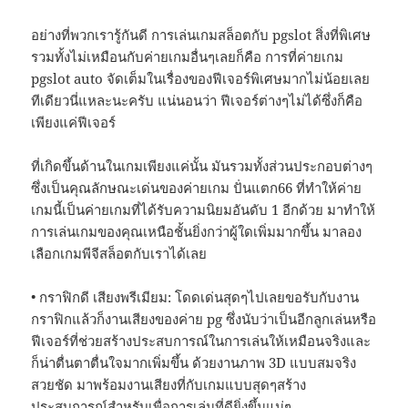
อย่างที่พวกเรารู้กันดี การเล่นเกมสล็อตกับ pgslot สิ่งที่พิเศษ
รวมทั้งไม่เหมือนกับค่ายเกมอื่นๆเลยก็คือ การที่ค่ายเกม
pgslot auto จัดเต็มในเรื่องของฟีเจอร์พิเศษมากไม่น้อยเลย
ทีเดียวนี่แหละนะครับ แน่นอนว่า ฟีเจอร์ต่างๆไม่ได้ซึ่งก็คือ
เพียงแค่ฟีเจอร์
ที่เกิดขึ้นด้านในเกมเพียงแค่นั้น มันรวมทั้งส่วนประกอบต่างๆ
ซึ่งเป็นคุณลักษณะเด่นของค่ายเกม ปั่นแตก66 ที่ทำให้ค่าย
เกมนี้เป็นค่ายเกมที่ได้รับความนิยมอันดับ 1 อีกด้วย มาทำให้
การเล่นเกมของคุณเหนือชั้นยิ่งกว่าผู้ใดเพิ่มมากขึ้น มาลอง
เลือกเกมพีจีสล็อตกับเราได้เลย
• กราฟิกดี เสียงพรีเมียม: โดดเด่นสุดๆไปเลยขอรับกับงาน
กราฟิกแล้วก็งานเสียงของค่าย pg ซึ่งนับว่าเป็นอีกลูกเล่นหรือ
ฟีเจอร์ที่ช่วยสร้างประสบการณ์ในการเล่นให้เหมือนจริงและ
ก็น่าตื่นตาตื่นใจมากเพิ่มขึ้น ด้วยงานภาพ 3D แบบสมจริง
สวยชัด มาพร้อมงานเสียงที่กับเกมแบบสุดๆสร้าง
ประสบการณ์สำหรับเพื่อการเล่นที่ดียิ่งขึ้นแน่ๆ