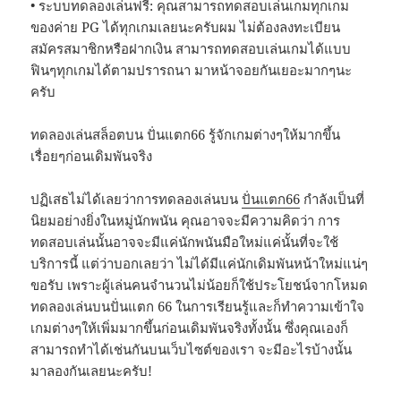
• ระบบทดลองเล่นฟรี: คุณสามารถทดสอบเล่นเกมทุกเกม
ของค่าย PG ได้ทุกเกมเลยนะครับผม ไม่ต้องลงทะเบียน
สมัครสมาชิกหรือฝากเงิน สามารถทดสอบเล่นเกมได้แบบ
ฟินๆทุกเกมได้ตามปรารถนา มาหน้าจอยกันเยอะมากๆนะ
ครับ
ทดลองเล่นสล็อตบน ปั่นแตก66 รู้จักเกมต่างๆให้มากขึ้น
เรื่อยๆก่อนเดิมพันจริง
ปฏิเสธไม่ได้เลยว่าการทดลองเล่นบน
ปั่นแตก66
กำลังเป็นที่
นิยมอย่างยิ่งในหมู่นักพนัน คุณอาจจะมีความคิดว่า การ
ทดสอบเล่นนั้นอาจจะมีแค่นักพนันมือใหม่แค่นั้นที่จะใช้
บริการนี้ แต่ว่าบอกเลยว่า ไม่ได้มีแค่นักเดิมพันหน้าใหม่แน่ๆ
ขอรับ เพราะผู้เล่นคนจำนวนไม่น้อยก็ใช้ประโยชน์จากโหมด
ทดลองเล่นบนปั่นแตก 66 ในการเรียนรู้และก็ทำความเข้าใจ
เกมต่างๆให้เพิ่มมากขึ้นก่อนเดิมพันจริงทั้งนั้น ซึ่งคุณเองก็
สามารถทำได้เช่นกันบนเว็บไซต์ของเรา จะมีอะไรบ้างนั้น
มาลองกันเลยนะครับ!