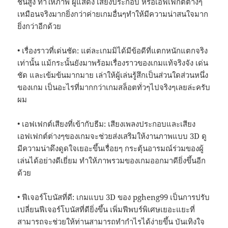
ชั้นสูง ทำให้ภาพ ผู้แสดง เสียงประกอบ หรือเอฟเฟกต์ต่างๆ
เหมือนจริงมากยิ่งกว่าค่ายเกมอื่นๆทำให้มีความน่าสนใจมาก
ยิ่งกว่าอีกด้วย
• เรื่องราวที่เด่นชัด: แต่ละเกมมิได้มีข้อดีที่แตกหนักแตกจริง
เท่านั้น แม้กระนั้นยังมาพร้อมเรื่องราวของเกมแท้จริงจัง เด่น
ชัด และเข้มข้นมากมาย เล่าให้ผู้เล่นรู้สึกเป็นส่วนใดส่วนหนึ่ง
ของเกม เป็นอะไรที่มากกว่าเกมสล็อตทั่วๆไปจริงๆเลยล่ะครับ
ผม
• เอฟเฟกต์เสียงที่เข้ากับธีม: เสียงเพลงประกอบและเสียง
เอฟเฟกต์ต่างๆของเกมจะช่วยส่งเสริมให้งานภาพแบบ 3D ดู
มีความน่าดึงดูดใจเยอะขึ้นเรื่อยๆ กระตุ้นอารมณ์ร่วมของผู้
เล่นได้อย่างดีเยี่ยม ทำให้ภาพรวมของเกมออกมาดียิ่งขึ้นอีก
ด้วย
• ฟีเจอร์โบนัสที่ดี: เกมแบบ 3D ของ pgheng99 เป็นการปรับ
เปลี่ยนฟีเจอร์โบนัสที่ดียิ่งขึ้น เพิ่มฟีพบร์พิเศษเยอะแยะที่
สามารถจะช่วยให้ท่านสามารถทำกำไรได้ง่ายขึ้น บันเทิงใจ