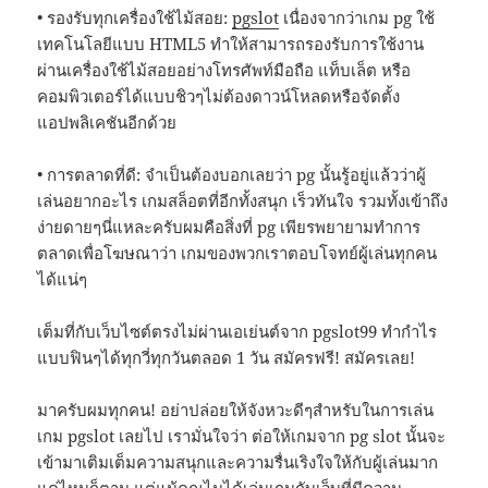
• รองรับทุกเครื่องใช้ไม้สอย:
pgslot
เนื่องจากว่าเกม pg ใช้
เทคโนโลยีแบบ HTML5 ทำให้สามารถรองรับการใช้งาน
ผ่านเครื่องใช้ไม้สอยอย่างโทรศัพท์มือถือ แท็บเล็ต หรือ
คอมพิวเตอร์ได้แบบชิวๆไม่ต้องดาวน์โหลดหรือจัดตั้ง
แอปพลิเคชันอีกด้วย
• การตลาดที่ดี: จำเป็นต้องบอกเลยว่า pg นั้นรู้อยู่แล้วว่าผู้
เล่นอยากอะไร เกมสล็อตที่อีกทั้งสนุก เร็วทันใจ รวมทั้งเข้าถึง
ง่ายดายๆนี่แหละครับผมคือสิ่งที่ pg เพียรพยายามทำการ
ตลาดเพื่อโฆษณาว่า เกมของพวกเราตอบโจทย์ผู้เล่นทุกคน
ได้แน่ๆ
เต็มที่กับเว็บไซต์ตรงไม่ผ่านเอเย่นต์จาก pgslot99 ทำกำไร
แบบฟินๆได้ทุกวี่ทุกวันตลอด 1 วัน สมัครฟรี! สมัครเลย!
มาครับผมทุกคน! อย่าปล่อยให้จังหวะดีๆสำหรับในการเล่น
เกม pgslot เลยไป เรามั่นใจว่า ต่อให้เกมจาก pg slot นั้นจะ
เข้ามาเติมเต็มความสนุกและความรื่นเริงใจให้กับผู้เล่นมาก
แค่ไหนก็ตาม แต่แม้คุณไมได้เล่นเกมกับเว็บที่มีความ