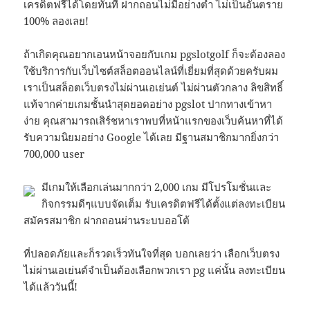
เครดิตฟรีได้โดยทันที ฝากถอนไม่มีอย่างต่ำ ไม่เป็นอันตราย
100% ลองเลย!
ถ้าเกิดคุณอยากเอนหน้าจอยกับเกม pgslotgolf ก็จะต้องลอง
ใช้บริการกับเว็บไซต์สล็อตออนไลน์ที่เยี่ยมที่สุดด้วยครับผม
เราเป็นสล็อตเว็บตรงไม่ผ่านเอเย่นต์ ไม่ผ่านตัวกลาง ลิขสิทธิ์
แท้จากค่ายเกมชั้นนำสุดยอดอย่าง pgslot ปากทางเข้าหา
ง่าย คุณสามารถเสิร์ชหาเราพบที่หน้าแรกของเว็บค้นหาที่ได้
รับความนิยมอย่าง Google ได้เลย มีฐานสมาชิกมากยิ่งกว่า
700,000 user
มีเกมให้เลือกเล่นมากกว่า 2,000 เกม มีโปรโมชั่นและ
กิจกรรมดีๆแบบจัดเต็ม รับเครดิตฟรีได้ตั้งแต่ลงทะเบียน
สมัครสมาชิก ฝากถอนผ่านระบบออโต้
ที่ปลอดภัยและก็รวดเร็วทันใจที่สุด บอกเลยว่า เลือกเว็บตรง
ไม่ผ่านเอเย่นต์จำเป็นต้องเลือกพวกเรา pg แค่นั้น ลงทะเบียน
ได้แล้ววันนี้!