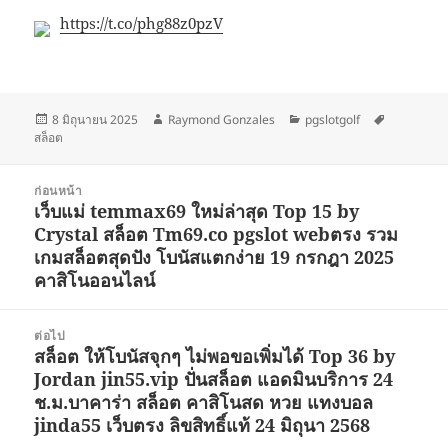
https://t.co/phg88z0pzV
เขียน
ผู้
หมวด
ป้าย
8 มิถุนายน 2025
Raymond Gonzales
pgslotgolf
เมื่อ
เขียน
หมู่
กำกับ
สล็อต
แนะแนว
ก่อนหน้า
เรื่อง
เว็บแม่ temmax69 ใหม่ล่าสุด Top 15 by
เรื่อง
Crystal สล็อต Tm69.co pgslot webตรง รวม
ก่อน
เกมสล็อตสุดปัง โบนัสแตกง่าย 19 กรกฎา 2025
หน้า:
คาสิโนออนไลน์
ต่อไป
สล็อต ให้โบนัสจุกๆ ไม่พอขอเพิ่มได้ Top 36 by
เรื่อง
Jordan jin55.vip ปั่นสล็อต แอดมินบริการ 24
ต่อ
ช.ม.บาคาร่า สล็อต คาสิโนสด หวย แทงบอล
ไป:
jinda55 เว็บตรง ลิขสิทธิ์แท้ 24 มิถุนา 2568