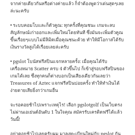
จากค่ายเดียวกันหรือต่างค่ายแล้ว ก็จำต้องพูดว่าเด่นสุดๆเลย
ล่ะนะครับ
• ระบบคอมโบและก็ตัวคูณ: ทุกครั้งที่คุณชนะ เกมจะลบ
สัญลักษณ์เก่าออกและเพิ่มใหม่โดยทันที ซึ่งมันจะเพิ่มตัวคูณ
ขึ้นเรื่อยๆแบบไม่มีลิมิตเมื่อคุณชนะด้วย ทำให้มีโอกาสได้รับ
เงินรางวัลสูงได้เรื่อยเลยล่ะครับ
• pgslot โบนัสฟรีสปินแจกหลายครั้ง: เมื่อคุณได้รับ
เครื่องหมาย Scatter ครบ 4 ตัวขึ้นไป ก็เข้าสู่รอบฟรีสปินของ
เกมได้เลย ซึ่งทุกคนก็ต่างบอกเป็นเสียงเดียวกันเลยว่า
Treasures of Aztec แจกฟรีสปินบ่อยครั้ง ทำให้ทำเงินได้
ง่ายดายเสียยิ่งกว่าเกมอื่น
จะรอคอยช้าไปเพราะเหตุไร! เลือก pgslotgolf เป็นเว็บตรง
ไม่ผ่านเอเย่นต์อันดับ 1 ในใจคุณ สมัครรับเครดิตฟรีได้แล้ว
วันนี้!
อย่าคอยช้าไปเลยครับผม มาลงทะเบียนใหม่กับ pgslot กัน