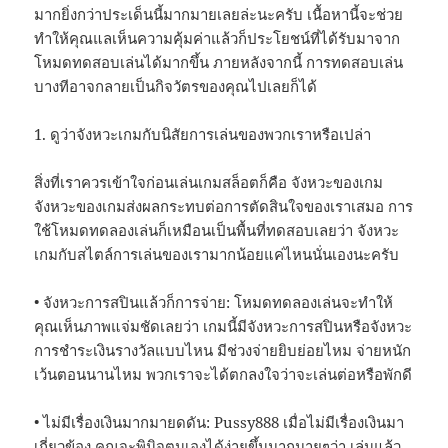
มากยิ่งกว่าประเด็นนี้มากมายเลยล่ะนะครับ เนื้อหานี้จะช่วย
ทำให้คุณแลเห็นความคุ้มค่าแล้วก็ประโยชน์ที่ได้รับมาจาก
โหมดทดสอบเล่นได้มากขึ้น ภายหลังจากนี้ การทดสอบเล่น
บางทีอาจกลายเป็นกิจวัตรของคุณไปเลยก็ได้
1. ดูว่าจังหวะเกมกับนิสัยการเล่นของพวกเราหรือเปล่า
สิ่งที่เราควรเข้าใจก่อนเล่นเกมสล็อตก็คือ จังหวะของเกม
จังหวะของเกมส่งผลกระทบต่อการตัดสินใจของเราเสมอ การ
ใช้โหมดทดลองเล่นก็เหมือนเป็นพื้นที่ทดสอบเลยว่า จังหวะ
เกมกับสไตล์การเล่นของเรามากน้อยแค่ไหนนั่นเองนะครับ
• จังหวะการสปินแล้วก็การจ่าย: โหมดทดลองเล่นจะทำให้
คุณเห็นภาพแจ่มชัดเลยว่า เกมนี้มีจังหวะการสปินหรือจังหวะ
การชำระเงินรางวัลแบบไหน มีช่วงจ่ายยิบย่อยไหม จ่ายหนัก
เว้นตอนนานไหม พวกเราจะได้ตกลงใจว่าจะเล่นต่อหรือพักดี
• ไม่มีเรื่องเงินมากมายดดัน: Pussy888 เมื่อไม่มีเรื่องเงินมา
เกี่ยวข้อง คุณจะพินิจตนเองได้ง่ายขึ้นมากมายๆว่า เล่นแล้ว