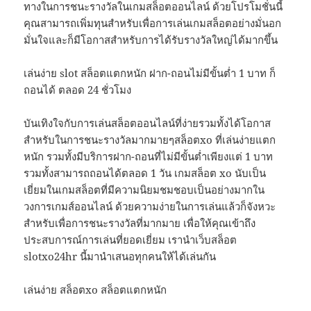
ทางในการชนะรางวัลในเกมสล็อตออนไลน์ ด้วยโปรโมชั่นนี้
คุณสามารถเพิ่มทุนสำหรับเพื่อการเล่นเกมสล็อตอย่างมั่นอก
มั่นใจและก็มีโอกาสสำหรับการได้รับรางวัลใหญ่ได้มากขึ้น
เล่นง่าย slot สล็อตแตกหนัก ฝาก-ถอนไม่มีขั้นต่ำ 1 บาท ก็
ถอนได้ ตลอด 24 ชั่วโมง
บันเทิงใจกับการเล่นสล็อตออนไลน์ที่ง่ายรวมทั้งได้โอกาส
สำหรับในการชนะรางวัลมากมายๆสล็อตxo ที่เล่นง่ายแตก
หนัก รวมทั้งมีบริการฝาก-ถอนที่ไม่มีขั้นต่ำเพียงแต่ 1 บาท
รวมทั้งสามารถถอนได้ตลอด 1 วัน เกมสล็อต xo นับเป็น
เยี่ยมในเกมสล็อตที่มีความนิยมชมชอบเป็นอย่างมากใน
วงการเกมส์ออนไลน์ ด้วยความง่ายในการเล่นแล้วก็จังหวะ
สำหรับเพื่อการชนะรางวัลที่มากมาย เพื่อให้คุณเข้าถึง
ประสบการณ์การเล่นที่ยอดเยี่ยม เรานำเว็บสล็อต
slotxo24hr นี้มานำเสนอทุกคนให้ได้เล่นกัน
เล่นง่าย สล็อตxo สล็อตแตกหนัก