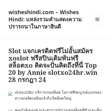
wisheshindi.com – Wishes
Hindi: แหล่งรวมคำแสดงความ
ปรารถนาในภาษาฮินดี
เมนู
และวิด
เจ็ต
Slot แจกเครดิตฟรีไม่อั้นสมัคร
xoslot ฟรีสปินเดิมพันฟรี
สล็อตxo คิดจะปั่นคิดถึงที่นี่ Top
20 by Annie slotxo24hr.win
28 กรกฎา 24
slotxo24hr บริการเกมสล็อต โอกาสที่สมบูรณ์แบบของ
ความเพลิดเพลินแล้วก็แจ็คพ็อตใหญ่
คุณกำลังมองหาประสบการณ์การเล่นสล็อตที่ท้าและเต็ม