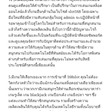
คนดูแลที่คอยให้คำปรึกษา เป็นที่ปรึกษาในการเล่นเกมสล็อต
ออนไลน์แล้วก็เกมอื่นๆด้านในเว็บไซต์ slot168 โดยเฉพาะ
มือใหม่ที่ยังมีความสับสนกลุ้มใจอยู่ admin จะปฏิบัติหน้าที่
รอพาคุณเข้าไปสู่โลกใบใหม่สำหรับการเล่นเกมที่สนุกสนาน
แล้วก็สร้างความเพลิดเพลิน ยิ่งไปกว่านี้ถ้ามีปัญหาอะไรก็
แล้วแต่เกิดขึ้นและก็เป็นพร้อมที่จะปฏิบัติหน้าที่คอยซัพพอร์ต
และดูแลคุณจัดการกับปัญหาติดต่อประสานงานและอำนวย
ความสะดวกให้กับคุณในทุกๆด้าน ทำให้สมาชิกมีความ
สนุกสนานไปกับเทคโนโลยีที่ทันสมัยและได้รับโอกาสพิเศษ
ต่างๆสำหรับเพื่อการเล่นเกมที่คุณจะไม่พลาดกับสิทธิ
ประโยชน์ดีๆตรงนี้เพียงแค่นั้น
5.มีเกมให้เลือกเยอะมาก การเข้ามาที่ 168slot คุณไม่ต้อง
วิตกกังวลหัวใจว่าจะมีแม้กระนั้นเกมสล็อตอย่างเดียวเพียงแค่
นั้นเพราะว่าพวกเรามีเกมสนุกๆให้ท่านเลือกเช่นเกมบาคาร่า
เกมรูเล็ต เกม blackjack เกมป๊อกเด้ง เกมยิงปลา ฯลฯ ซึ่ง
แต่ละเกมทำให้สมาชิกสนุกสนาน รวมทั้งสร้างความ
เพลิดเพลินให้กับคุณได้จริงเป็นเทคโนโลยีรวมทั้งนโยบายที่