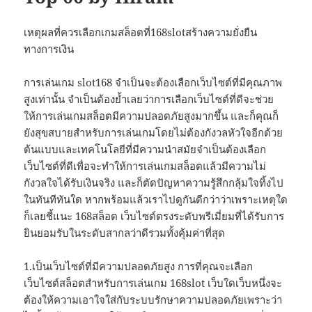
เหตุผลที่ควรเลือกเกมสล็อตที่168slotสร้างความยั่งยืน
ทางการเงิน
การเล่นเกม slot168 จำเป็นจะต้องเลือกเว็บไซต์ที่มีคุณภาพ
สูงเท่านั้น จำเป็นต้องย้ำเลยว่าการเลือกเว็บไซต์ที่ดีจะช่วย
ให้การเล่นเกมสล็อตมีความปลอดภัยสูงมากขึ้น และก็คุณก็
ยังสุขสบายสำหรับการเล่นเกมโดยไม่ต้องกังวลหัวใจอีกด้วย
ต้นแบบและเทคโนโลยีที่มีความนำสมัยจำเป็นต้องเลือก
เว็บไซต์ที่ดีเพื่อจะทำให้การเล่นเกมสล็อตแล้วมีความไม่
กังวลใจได้รับเงินจริง และก็ตัดปัญหาความรู้สึกกลุ้มใจทิ้งไป
ในทันทีทันใด หากพร้อมแล้วเราไปดูกันดีกว่าว่าเพราะเหตุใด
ก็เลยชี้แนะ 168สล็อต เว็บไซต์ตรงระดับพรีเมี่ยมที่ได้รับการ
ยินยอมรับในระดับสากลว่าดีรวมทั้งคุ้มค่าที่สุด
1.เป็นเว็บไซต์ที่มีความปลอดภัยสูง การที่คุณจะเลือก
เว็บไซต์สล็อตสำหรับการเล่นเกม 168slot เว็บใดเว็บหนึ่งจะ
ต้องให้ความเอาใจใส่กับระบบรักษาความปลอดภัยเพราะว่า