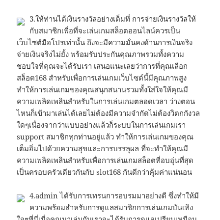
3.ให้ท่านได้เงินรางวัลอย่างเต็มที่ การจ่ายเงินรางวัลให้
กับสมาชิกเพื่อที่จะเล่นเกมสล็อตออนไลน์ควรเป็น
เว็บไซต์มือโปรเท่านั้น ถึงจะมีความมั่นคงด้านการเงินจริง
จ่ายเงินจริงไม่ยั้ง พร้อมรับประกันคุณภาพรวมทั้งความ
ชอบใจที่คุณจะได้รับเรา เสนอแนะเลยว่าการที่คุณเลือก
สล็อต168 สำหรับเพื่อการเล่นเกมเว็บไซต์นี้มีคุณภาพสูง
ทำให้การเล่นเกมของคุณสนุกสนานรวมทั้งใส่ใจให้คุณมี
ความเพลิดเพลินสำหรับในการเล่นเกมตลอดเวลา ว่างตอน
ไหนก็เข้ามาเล่นได้เลยไม่ต้องมีความจำกัดไม่ต้องวิตกกังวล
ใดๆเนื่องจากว่าแบบอย่างแล้วก็ระบบในการเล่นเกมเรา
support สมาชิกทุกท่านอยู่แล้ว ทำให้การเล่นเกมของคุณ
เต็มอิ่มไปด้วยความสุขและการบรรลุผล ที่จะทำให้คุณมี
ความเพลิดเพลินสำหรับเพื่อการเล่นเกมสล็อตที่อบอุ่นที่สุด
เป็นครอบครัวเดียวกันกับ slot168 กันดีกว่าคุ้มค่าแน่นอน
4.admin ได้รับการเทรนการอบรมมาอย่างดี ซึ่งทำให้มี
ความพร้อมสำหรับการดูแลสมาชิกการเล่นเกมบันเทิง
ใจๆที่นี่เมื่อคุณมาเล่นกับเราจะได้รับการดูแลเปรียบเหมือน