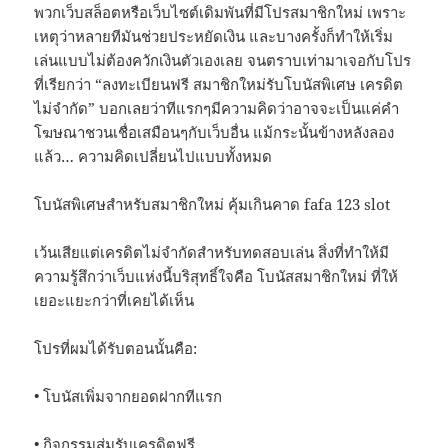
พวกเว็บสล็อตหรือเว็บไซต์เดิมพันที่มีโปรสมาชิกใหม่ เพราะ
เหตุว่าหลายทีมันช่วยประหยัดเงิน และบางครั้งก็ทำให้เริ่ม
เล่นแบบไม่ต้องควักเงินตัวเองเลย จนตราบเท่ามาเจอกับโปร
ที่เรียกว่า “ลงทะเบียนฟรี สมาชิกใหม่รับโบนัสพิเศษ เครดิต
ไม่จำกัด” บอกเลยว่าทีแรกๆมีความคิดว่าอาจจะเป็นแค่คำ
โฆษณาชวนเชื่อเสมือนๆกับเว็บอื่น แม้กระนั้นข้างหลังลอง
แล้ว… ความคิดเปลี่ยนไปแบบทั้งหมด
โบนัสพิเศษสำหรับสมาชิกใหม่ คุ้มเกินคาด fafa 123 slot
เว้นเสียแต่เครดิตไม่จำกัดสำหรับทดสอบเล่น สิ่งที่ทำให้มี
ความรู้สึกว่าเว็บแห่งนี้บริสุทธิ์ใจคือ โบนัสสมาชิกใหม่ ที่ให้
เยอะแยะกว่าที่เคยได้เห็น
โปรที่ผมได้รับตอนนั้นคือ:
• โบนัสเพิ่มจากยอดฝากทีแรก
• กิจกรรมสุ่มรับเครดิตฟรี