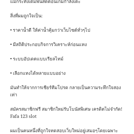
แม้กระทั้งเดิมพันสดตอนเกมกำลังเตะ
สิ่งที่ผมถูกใจเป็น:
• ราคาน้ำดี ให้ค่าน้ำคุ้มกว่าเว็บไซต์ทั่วๆไป
• มีสถิติประกอบกิจการวิเคราะห์ก่อนแทง
• ระบบอัปเดตแบบเรียลไทม์
• เลือกแทงได้หลายแบบอย่าง
มันทำให้จากการเชียร์ทีมโปรด กลายเป็นความระทึกใจสอง
เท่า
สมัครสมาชิกฟรี สมาชิกใหม่รับโบนัสพิเศษ เครดิตไม่จำกัด!
Fafa 123 slot
ผมเป็นคนหนึ่งที่ถูกใจทดสอบเว็บใหม่อยู่เสมอๆโดยเฉพาะ