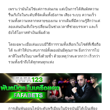
เพราะว่ามันไม่ใช่แค่การเล่นเกม แต่เป็นการได้สัมผัสความ
รื่นเริงใจในระดับที่จัดเต็มทั้งยังภาพ เสียง ระบบ ความเร็ว
รวมทั้งความหลากหลายของเกม จากเดิมที่มีความรู้สึกว่าแค่
ลองเล่นบันเทิงใจๆเปลี่ยนเป็นช่วงเวลาที่ช่วยบรรเทา และก็
ยังได้โอกาสทำเงินเพิ่มด้วย
โดยเฉพาะเมื่อเล่นแบบมีวิธีการรวมทั้งเลือกเว็บไซต์ที่เชื่อถือ
ได้ จะทำให้ประสบการณ์ทั้งผองมันมีคุณภาพ ยิ่งกว่าการไป
คาสิโนจริงในบางครั้งด้วยซ้ำ ด้วยเหตุว่าสะดวกกว่า เร็วกว่า
รวมทั้งเข้าถึงได้ทุกหนทุกแห่ง
การเดิมพันออนไลน์ระดับพรีเมียมในปัจจุบันมิได้เป็นเพียง