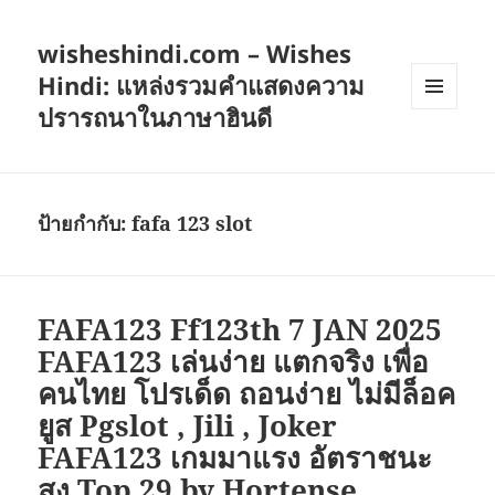
wisheshindi.com – Wishes
Hindi: แหล่งรวมคำแสดงความ
ปรารถนาในภาษาฮินดี
เมนู
และวิด
เจ็ต
ป้ายกำกับ:
fafa 123 slot
FAFA123 Ff123th 7 JAN 2025
FAFA123 เล่นง่าย แตกจริง เพื่อ
คนไทย โปรเด็ด ถอนง่าย ไม่มีล็อค
ยูส Pgslot , Jili , Joker
FAFA123 เกมมาแรง อัตราชนะ
สูง Top 29 by Hortense