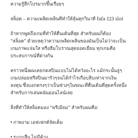
ความรู้สึกโปรมากขึ้นเรื่อยๆ
สล็อต – ความเพลิดเพลินที่ทำให้ลุ้นทุกวินาที fafa 123 slot
ถ้าหากพูดถึงเกมที่ทำให้ตื่นเต้นที่สุด สำหรับผมก็ต้อง
“สล็อต” ด้วยเหตุว่าความเพลิดเพลินของมันเป็นไม่ว่าจะเป็น
เกมภาพแจ่มใส หรือธีมโบราณสุดยอดเยี่ยม ทุกเกมคือ
ประสบการณ์ที่ต่างกัน
คราวหนึ่งผมเคยกดสปินแบบไม่ได้หวังอะไร แม้กระนั้นจู่ๆ
เกมปล่อยฟรีสปินมารัวๆจนได้กำไรเกือบสิบเท่าจากเงิน
ลงทุน ซึ่งบอกตรงๆว่าเป็นช่วงๆในขณะที่ตื่นเต้นที่สุดครั้งหนึ่ง
สำหรับการเล่นพนันออนไลน์เลย
สิ่งที่ทำให้สล็อตมอง “พรีเมียม” สำหรับผมคือ:
• ภาพงาม เอฟเฟกต์จัดเต็ม
• ระบบลื่น ไม่มีค้าง