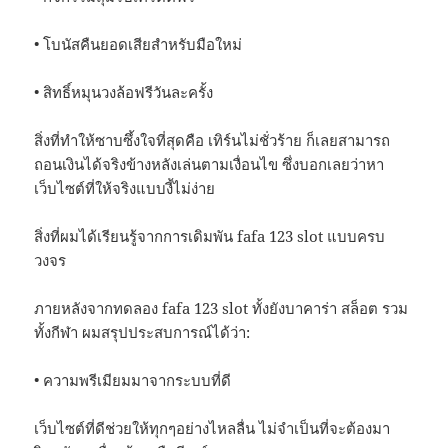
• โบนัสคืนยอดเสียสำหรับมือใหม่
• สิทธิ์หมุนวงล้อฟรีวันละครั้ง
สิ่งที่ทำให้ซาบซึ้งใจที่สุดคือ เทิร์นไม่ชั่วร้าย ก็เลยสามารถ
ถอนเงินได้จริงข้างหลังเล่นตามเงื่อนไข ซึ่งบอกเลยว่าหา
เว็บไซต์ที่ให้จริงแบบงี้ไม่ง่าย
สิ่งที่ผมได้เรียนรู้จากการเดิมพัน fafa 123 slot แบบครบ
วงจร
ภายหลังจากทดลอง fafa 123 slot ทั้งยังบาคาร่า สล็อต รวม
ทั้งกีฬา ผมสรุปประสบการณ์ได้ว่า:
• ความพรีเมียมมาจากระบบที่ดี
เว็บไซต์ที่ดีช่วยให้ทุกๆอย่างไหลลื่น ไม่จำเป็นที่จะต้องมา