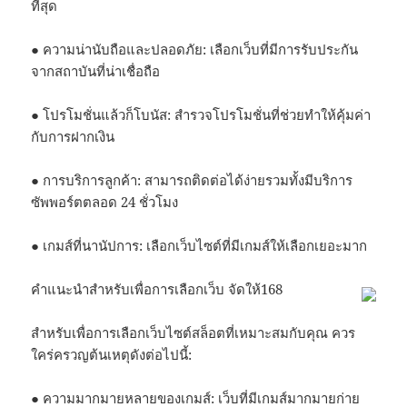
ที่สุด
● ความน่านับถือและปลอดภัย: เลือกเว็บที่มีการรับประกัน
จากสถาบันที่น่าเชื่อถือ
● โปรโมชั่นแล้วก็โบนัส: สำรวจโปรโมชั่นที่ช่วยทำให้คุ้มค่า
กับการฝากเงิน
● การบริการลูกค้า: สามารถติดต่อได้ง่ายรวมทั้งมีบริการ
ซัพพอร์ตตลอด 24 ชั่วโมง
● เกมส์ที่นานัปการ: เลือกเว็บไซต์ที่มีเกมส์ให้เลือกเยอะมาก
คำแนะนำสำหรับเพื่อการเลือกเว็บ จัดให้168
สำหรับเพื่อการเลือกเว็บไซต์สล็อตที่เหมาะสมกับคุณ ควร
ใคร่ครวญต้นเหตุดังต่อไปนี้:
● ความมากมายหลายของเกมส์: เว็บที่มีเกมส์มากมายก่าย