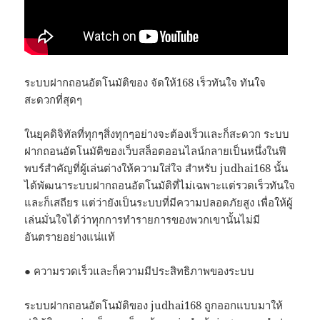
ระบบฝากถอนอัตโนมัติของ จัดให้168 เร็วทันใจ ทันใจ
สะดวกที่สุดๆ
ในยุคดิจิทัลที่ทุกๆสิ่งทุกๆอย่างจะต้องเร็วและก็สะดวก ระบบ
ฝากถอนอัตโนมัติของเว็บสล็อตออนไลน์กลายเป็นหนึ่งในฟี
พบร์สำคัญที่ผู้เล่นต่างให้ความใส่ใจ สำหรับ judhai168 นั้น
ได้พัฒนาระบบฝากถอนอัตโนมัติที่ไม่เฉพาะแต่รวดเร็วทันใจ
และก็เสถียร แต่ว่ายังเป็นระบบที่มีความปลอดภัยสูง เพื่อให้ผู้
เล่นมั่นใจได้ว่าทุกการทำรายการของพวกเขานั้นไม่มี
อันตรายอย่างแน่แท้
● ความรวดเร็วและก็ความมีประสิทธิภาพของระบบ
ระบบฝากถอนอัตโนมัติของ judhai168 ถูกออกแบบมาให้