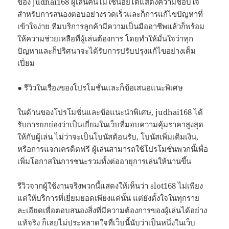
ของ judhai168 ผู้เล่นคนไม่ใช่น้อยได้แสดงความชอบใจ
สำหรับการสนองตอบอย่างรวดเร็วและก็การแก้ไขปัญหาที่
เข้าใจง่าย ทีมบริการลูกค้ามีความเป็นมืออาชีพแล้วก็พร้อม
ให้ความช่วยเหลือที่ผู้เล่นต้องการ โดยทำให้มั่นใจว่าทุก
ปัญหาและก็ปริศนาจะได้รับการปรับปรุงแก้ไขอย่างเต็ม
เปี่ยม
● รีวิวในเรื่องของโปรโมชั่นและก็ข้อเสนอแนะพิเศษ
ในด้านของโปรโมชั่นและข้อแนะนำพิเศษ, judhai168 ได้
รับการยกย่องว่าเป็นเยี่ยมในเว็บที่มอบความคุ้มราคาสูงสุด
ให้กับผู้เล่น ไม่ว่าจะเป็นโบนัสต้อนรับ, โบนัสเพิ่มเติมเงิน,
หรือการแจกเครดิตฟรี ผู้เล่นสามารถใช้โปรโมชั่นพวกนี้เพื่อ
เพิ่มโอกาสในการชนะรวมทั้งต่ออายุการเล่นให้นานขึ้น
รีวิวจากผู้ใช้งานจริงพวกนี้แสดงให้เห็นว่า slot168 ไม่เพียง
แต่ให้บริการที่เยี่ยมยอดเพียงแค่นั้น แต่ยังตั้งใจในทุกราย
ละเอียดเพื่อตอบสนองสิ่งที่มีความต้องการของผู้เล่นได้อย่าง
แท้จริง ก็เลยไม่ประหลาดใจที่เว็บนี้นับว่าเป็นหนึ่งในเว็บ