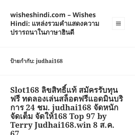
wisheshindi.com – Wishes
Hindi: แหล่งรวมคำแสดงความ
ปรารถนาในภาษาฮินดี
เมนู
และวิด
เจ็ต
ป้ายกำกับ:
judhai168
Slot168 ลิขสิทธิ์แท้ สมัครรับทุน
ฟรี ทดลองเล่นสล็อตฟรีแอดมินบริ
การ 24 ชม. judhai168 จัดหนัก
จัดเต็ม จัดให้168 Top 97 by
Terry Judhai168.win 8 ส.ค.
67