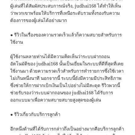
ผู้เล่นที่ได้สัมผัสประสบการณ์จริง, judhai168 ได้ทำให้เห็น
ว่าพวกเขาพร้อมให้บริการที่เหนือระดับรวมทั้งรองรับความ
ต้องการของผู้เล่นได้อย่างมาก
● รีวิวในเรื่องของความรวดเร็วแล้วก็ความสบายสำหรับการ
ใช้งาน
ผู้ใช้งานหลายท่านได้มีความคิดเห็นว่าระบบฝากถอน
อัตโนมัติของ judhai168 นั้นเป็นเยี่ยมในระบบที่ดีที่สุดที่เคย
ใช้งานมา ด้วยความรวดเร็วสำหรับการทำรายการซึ่งใช้เวลา
ไม่เกินหนึ่งนาที นอกจากนี้ ระบบนี้ยังมีความมีประสิทธิภาพ
ซึ่งช่วยให้การฝากเบิกเงินเป็นไปอย่างไม่มีสะดุด รีวิวพวกนี้
ช่วยรับรองว่าระบบฝากถอนของ judhai168 ได้รับการ
ออกแบบมาเพื่อความสบายสบายสูงสุดของผู้เล่น
● รีวิวเกี่ยวกับบริการลูกค้า
อีกหนึ่งด้านที่ได้รับการกล่าวถึงเป็นอย่างมากคือบริการลูกค้า