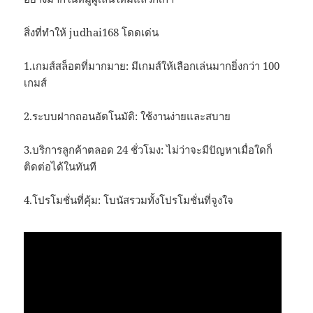
สิ่งที่ทำให้ judhai168 โดดเด่น
1.เกมส์สล็อตที่มากมาย: มีเกมส์ให้เลือกเล่นมากยิ่งกว่า 100
เกมส์
2.ระบบฝากถอนอัตโนมัติ: ใช้งานง่ายและสบาย
3.บริการลูกค้าตลอด 24 ชั่วโมง: ไม่ว่าจะมีปัญหาเมื่อใดก็
ติดต่อได้ในทันที
4.โปรโมชั่นที่คุ้ม: โบนัสรวมทั้งโปรโมชั่นที่จูงใจ