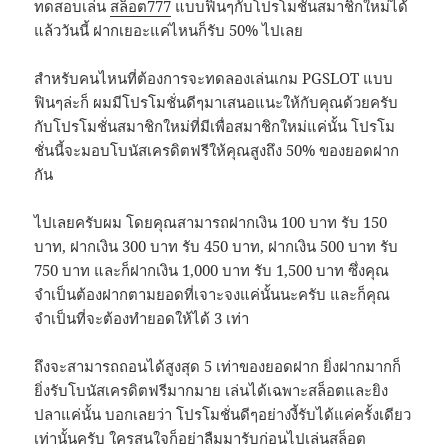
ทดสอบเล่น
สล็อต777
แบบฟินๆกับโปรโมชั่นสมาชิกใหม่ได้
แล้ววันนี้ ฝากเยอะแค่ไหนก็รับ 50% ไปเลย
สำหรับคนไหนที่ต้องการจะทดลองเล่นเกม PGSLOT แบบ
ฟินๆล่ะก็ ผมมีโปรโมชั่นดีๆมาเสนอแนะให้กับคุณด้วยครับ
กับโปรโมชั่นสมาชิกใหม่ที่มีเพื่อสมาชิกใหม่แค่นั้น โปรโม
ชั่นนี้จะมอบโบนัสเครดิตฟรีให้คุณสูงถึง 50% ของยอดฝาก
กัน
ไปเลยครับผม โดยคุณสามารถฝากเงิน 100 บาท รับ 150
บาท, ฝากเงิน 300 บาท รับ 450 บาท, ฝากเงิน 500 บาท รับ
750 บาท และก็ฝากเงิน 1,000 บาท รับ 1,500 บาท ซึ่งคุณ
จำเป็นต้องฝากตามยอดที่เจาะจงแค่นั้นนะครับ และก็คุณ
จำเป็นที่จะต้องทำยอดให้ได้ 3 เท่า
ถึงจะสามารถถอนได้สูงสุด 5 เท่าของยอดฝาก ยิ่งฝากมากก็
ยิ่งรับโบนัสเครดิตฟรีมากมาย เล่นได้เฉพาะสล็อตและยิง
ปลาแค่นั้น บอกเลยว่า โปรโมชั่นดีๆอย่างงี้รับได้แค่ครั้งเดียว
เท่านั้นครับ ใครสนใจก็อย่าลืมมารับก่อนไปเล่นสล็อต