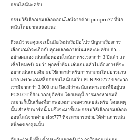
ออนไลน์นะครับ
กรรมวิธีเลือกเกมสล็อตออนไลน์จากค่าย punpro77 ที่นัก
พนันโดยมากเสนอแนะ
ถึงแม้ว่าจะคุณจะเป็นมือใหม่หรือมือโปร ปัญหาเรื่องการ
เลือกเกมก็จะเกิดกับคุณตลอดกาลนั่นแหละนะครับ ฮ่า…
อย่างผมเอง เล่นสล็อตออนไลน์มาตรงเวลากว่า 3 ปีแล้ว แต่
เชื่อไหมครับผมว่า ทุกครั้งที่ผมเล่นเกมแล้วไม่ต้องการที่จะ
อยากเล่นเกมเดิม ผมใช้เวลาสำหรับการหาเกมใหม่ยาวนาน
มาก เพราะเกมสล็อตออนไลน์บนเว็บ PUNPRO777 ของพวก
เรามีมากกว่า 3,000 เกม ถึงแม้ว่าจะนับเฉพาะเกมที่มีอยู่บน
PGSLOT ก็ยังมากอยู่ดีครับ โดยเหตุนี้ การมองหาเกมที่
เหมาะก็เป็นเรื่องที่ยากพอเหมาะพอควรเลยล่ะครับ โดยเหตุ
นั้น สำหรับพาร์ทนี้ ผมจึงจะมาชี้แนะกรรมวิธีเลือกเกมสล็อต
ออนไลน์จากค่าย slot777 ที่จะสามารถช่วยให้ท่านการเล่น
สล็อตของคุณนั้น
ดีและง่ายยิ่งขึ้น ค้ำประกันเลยครับว่า ถูกใจคุณแน่นอน