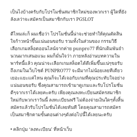
เป็นไงบ้างครับกับโปรโมชั่นสมาชิกใหม่ของพวกเรา ผู้ใดที่ยัง
ลังเลว่าจะสมัครเป็นสมาชิกกับเรา PGSLOT
ดีไหมล่ะก็ ผมเชื่อว่า โปรโมชั่นนี้น่าจะช่วยทำให้คุณตัดสิน
ใจก้าวหน้าขึ้นแน่นอนขอรับ รวมทั้งในส่วนของ กรรมวิธี
เลือกเกมสล็อตออนไลน์จากค่าย punpro77 ที่นักเดิมพันจำ
นวนมากเสนอแนะ ผมก็มั่นใจว่า ภายหลังอ่านบทความใน
พาร์ทนี้แล้ว คุณน่าจะเลือกเกมสล็อตได้ดีเพิ่มขึ้นแน่ๆขอรับ
ถึงเกมในเว็บไซต์ PUNPRO777 จะมีมากไม่น้อยเลยทีเดียว
เยอะแยะแค่ไหน คุณก็จะได้เจอกับเกมที่คุณประทับใจอย่าง
แน่นอนขอรับ ซึ่งคุณสามารถเข้ามาดูเกมและรับโปรโมชั่น
ดีๆจากเราได้เลยคะครับ เพียงคุณลงทะเบียนสมัครสมาชิก
ใหม่กับพวกเราวันนี้ ลงทะเบียนฟรี ไม่ต้องจ่ายเงินใดๆทั้งสิ้น
สมัครแล้วรับโปรโมชั่นได้เลยทันที โดยคุณสามารถสมัคร
เป็นสมาชิกตามขั้นตอนต่างๆดังต่อไปนี้ได้เลยนะครับ
• คลิกปุ่ม ‘ลงทะเบียน’ ที่หน้าเว็บ