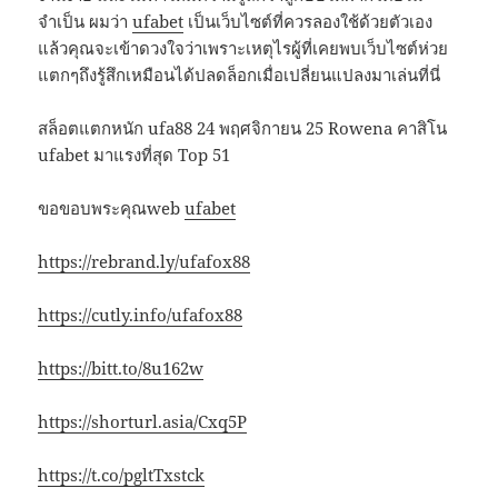
จำเป็น ผมว่า
ufabet
เป็นเว็บไซต์ที่ควรลองใช้ด้วยตัวเอง
แล้วคุณจะเข้าดวงใจว่าเพราะเหตุไรผู้ที่เคยพบเว็บไซต์ห่วย
แตกๆถึงรู้สึกเหมือนได้ปลดล็อกเมื่อเปลี่ยนแปลงมาเล่นที่นี่
สล็อตแตกหนัก ufa88 24 พฤศจิกายน 25 Rowena คาสิโน
ufabet มาแรงที่สุด Top 51
ขอขอบพระคุณweb
ufabet
https://rebrand.ly/ufafox88
https://cutly.info/ufafox88
https://bitt.to/8u162w
https://shorturl.asia/Cxq5P
https://t.co/pgltTxstck