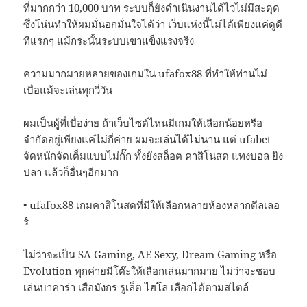
ที่มากกว่า 10,000 บาท ระบบก็ยังดำเนินงานได้ไวไม่มีสะดุด
ซึ่งโน่นทำให้ผมมั่นอกมั่นใจได้ว่า เว็บแห่งนี้ไม่ได้เพียงแค่ดูดี
ทีแรกๆ แม้กระนั้นระบบเขาแข็งแรงจริง
ความมากมายหลายของเกมใน ufafox88 ที่ทำให้ท่านไม่
เบื่อแม้จะเล่นทุกวี่วัน
ผมเป็นผู้ที่เบื่อง่าย ถ้าเว็บไซต์ไหนมีเกมให้เลือกน้อยหรือ
จำกัดอยู่เพียงแค่ไม่กี่ค่าย ผมจะเล่นได้ไม่นาน แต่ ufabet
จัดหนักจัดเต็มแบบไม่กั๊ก ทั้งยังสล็อต คาสิโนสด แทงบอล ยิง
ปลา แล้วก็อื่นๆอีกมาก
• ufafox88 เกมคาสิโนสดที่มีให้เลือกหลายห้องหลากดีลเลอ
ร์
ไม่ว่าจะเป็น SA Gaming, AE Sexy, Dream Gaming หรือ
Evolution ทุกค่ายมีโต๊ะให้เลือกเล่นมากมาย ไม่ว่าจะชอบ
เล่นบาคาร่า เสือมังกร รูเล็ต ไฮโล เลือกได้ตามสไตล์