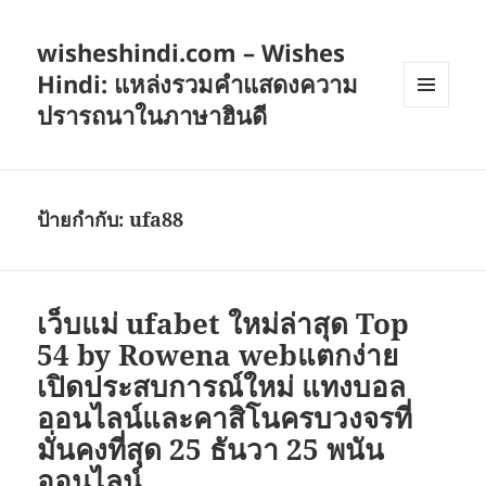
wisheshindi.com – Wishes
Hindi: แหล่งรวมคำแสดงความ
ปรารถนาในภาษาฮินดี
เมนู
และวิด
เจ็ต
ป้ายกำกับ:
ufa88
เว็บแม่ ufabet ใหม่ล่าสุด Top
54 by Rowena webแตกง่าย
เปิดประสบการณ์ใหม่ แทงบอล
ออนไลน์และคาสิโนครบวงจรที่
มั่นคงที่สุด 25 ธันวา 25 พนัน
ออนไลน์