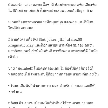
ดีลเลอร์สาวสวยหลายเชื้อชาติ ห้องถ่ายทอดสดชัด เสียงชัด
ไม่มีดีเลย์ กดเล่นแล้วไม่เคยประสบพบเจอกับปัญหาค้าง
• เกมสล็อตจากหลายค่ายที่หมุนสนุก แตกง่าย และก็มีเกม
ใหม่อัปเดตเสมอ
มีค่ายดังครบทั้ง PG Slot, Joker, JILI,
ufafox88
Pragmatic Play และก็อีกหลายแบรนด์ดัง ผมลองเล่นวัน
แรกก็เจอเกมที่เข้ามือในทันที กราฟิกงาม เอฟเฟกต์ดี โบนัส
เข้าไว
บางเกมufabetมีโหมดทดลองเล่น ไม่ต้องใช้เครดิตจริงก็
ทดลองก่อนได้ เหมาะกับผู้ที่อยากทดสอบแนวเกมก่อนลงเงิน
• โหมดเดิมพันกีฬาแบบครบวงจร สำหรับสายบอลและกีฬา
ทุกจำพวก
ufa88 มีระบบระเบียบพนันกีฬาที่น่าใช้งานมากมาย บอล