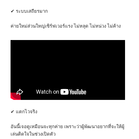
✔ ระบบเสถียรมาก
ค่ายใหม่ส่วนใหญ่เซิร์ฟเวอร์แรง ไม่หลุด ไม่หน่วง ไม่ค้าง
✔ แตกไวจริง
อันนี้เจอดูเหมือนจะทุกค่าย เพราะว่าผู้พัฒนาอยากที่จะให้ผู้
เล่นติดใจในช่วงเปิดตัว