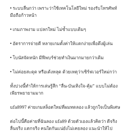
• ระบบลื่นกว่า เพราะว่าใช้เทคโนโลยีใหม่ รองรับโทรศัพท์
มือถือก้าวหน้า
• เกมภาพงาม แปลกใหม่ ไม่ซ้ำแบบเดิมๆ
• อัตราการจ่ายดี หลายเกมตั้งค่าให้แตกง่ายเพื่อดึงผู้เล่น
• โบนัสจัดหนัก มีฟีพบร์ช่วยทำเงินมากมายกว่าเดิม
• ไม่ค่อยสะดุด หรือเด้งหลุด ด้วยเหตุว่าเซิร์ฟเวอร์ใหม่กว่า
ทั้งปวงนี้ทำให้การเล่นรู้สึก “ลื่น-บันเทิงใจ-คุ้ม” แบบไม่ต้อง
เพียรพยายามมาก
ufa8997 ค่ายเกมสล็อตใหม่ที่ผมทดลอง แล้วถูกใจเป็นพิเศษ
ต่อไปนี้คือค่ายที่ฉันลอง ufa89 ด้วยตัวเองแล้วคิดว่า ดีจริง
ลื่นจริง แตกจริง คนใดกันแน่ยังไม่เคยลอง แนะนำให้ไป