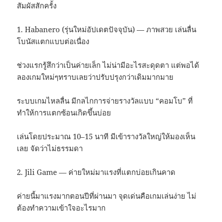
สัมผัสสักครั้ง
1. Habanero (รุ่นใหม่อัปเดตปัจจุบัน) — ภาพสวย เล่นลื่น
โบนัสแตกแบบต่อเนื่อง
ช่วงแรกรู้สึกว่าเป็นค่ายเล็ก ไม่น่ามีอะไรสะดุดตา แต่พอได้
ลองเกมใหม่ๆทราบเลยว่าปรับปรุงกว่าเดิมมากมาย
ระบบเกมไหลลื่น มีกลไกการจ่ายรางวัลแบบ “คอมโบ” ที่
ทำให้การแตกซ้อนเกิดขึ้นบ่อย
เล่นโดยประมาณ 10–15 นาที มีเข้ารางวัลใหญ่ให้มองเห็น
เลย จัดว่าไม่ธรรมดา
2. Jili Game — ค่ายใหม่มาแรงที่แตกบ่อยเกินคาด
ค่ายนี้มาแรงมากตอนปีที่ผ่านมา จุดเด่นคือเกมเล่นง่าย ไม่
ต้องทำความเข้าใจอะไรมาก