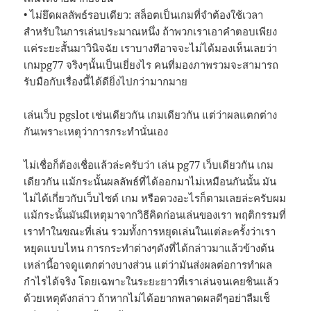
• ไม่ยึดผลลัพธ์รอบเดียว: สล็อตเป็นเกมที่จำต้องใช้เวลา
สำหรับในการเล่นประมาณหนึ่ง ถ้าพวกเราเอาคำตอบเพียง
แค่ระยะสั้นมาวินิจฉัย เราบางทีอาจจะไม่ได้มองเห็นเลยว่า
เกมpg77 จริงๆนั้นเป็นเยี่ยงไร คนที่มองภาพรวมจะสามารถ
รับมือกับเรื่องนี้ได้ดียิ่งไปกว่ามากมาย
เล่นเว็บ pgslot เช่นเดียวกัน เกมเดียวกัน แต่ว่าผลแตกต่าง
กันเพราะเหตุว่าการกระทำนั่นเอง
ไม่เชื่อก็ต้องเชื่อแล้วล่ะครับว่า เล่น pg77 เว็บเดียวกัน เกม
เดียวกัน แม้กระนั้นผลลัพธ์ที่ได้ออกมาไม่เหมือนกันนั้น มัน
ไม่ได้เกี่ยวกับเว็บไซต์ เกม หรือดวงอะไรก็ตามเลยล่ะครับผม
แม้กระนั้นมันมีเหตุมาจากวิธีคิดก่อนเล่นของเรา พฤติกรรมที่
เราทำในขณะที่เล่น รวมทั้งการหยุดเล่นในแต่ละครั้งว่าเรา
หยุดแบบไหน การกระทำต่างๆดังที่ได้กล่าวมาแล้วข้างต้น
เหล่านี้อาจดูแตกต่างบางส่วน แต่ว่ามันส่งผลต่อการทำผล
กำไรได้จริง โดยเฉพาะในระยะยาวที่เราเล่นจนเคยชินแล้ว
ด้วยเหตุดังกล่าว ถ้าหากไม่ได้อยากพลาดผลดีๆอย่าลืมเช็