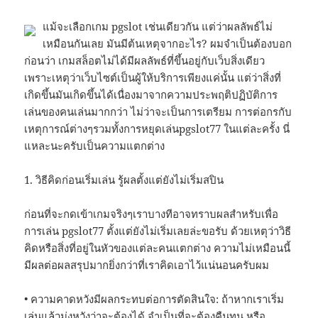
แม้จะเลือกเกม pgslot เช่นเดียวกัน แต่ว่าผลลัพธ์ไม่
เหมือนกันเลย มันมีต้นเหตุจากอะไร? ผมจำเป็นต้องบอก
ก่อนว่า เกมสล็อตไม่ได้มีผลลัพธ์ที่ขึ้นอยู่กับเว็บสิ่งเดียว
เพราะเหตุว่าเว็บไซต์เป็นผู้ให้บริการเพียงแค่นั้น แต่ว่าสิ่งที่
เกิดขึ้นมันเกิดขึ้นได้เนื่องมาจากความประพฤติปฏิบัติการ
เล่นของคนเล่นมากกว่า ไม่ว่าจะเป็นการเตรียม การต่อกรกับ
เหตุการณ์ต่างๆรวมทั้งการหยุดเล่นpgslot77 ในแต่ละครั้ง นี่
แหละนะครับเป็นความแตกต่าง
1. วิธีคิดก่อนเริ่มเล่น รู้ผลตั้งแต่ยังไม่เริ่มสปิน
ก่อนที่จะกดเข้าเกมจริงๆเราบางทีอาจทราบผลสำหรับเพื่อ
การเล่น pgslot77 ตั้งแต่ยังไม่เริ่มเลยล่ะขอรับ ด้วยเหตุว่าวิธี
คิดหรือสิ่งที่อยู่ในหัวของแต่ละคนแตกต่าง ความไม่เหมือนนี้
มีผลต่อผลสรุปมากยิ่งกว่าที่เราคิดเอาไว้แน่นอนครับผม
• ความคาดหวังมีผลกระทบต่อการตัดสินใจ: ถ้าหากเราเริ่ม
เล่นแล้วมุ่งหวังว่าจะต้องได้ จำเป็นที่จะต้องคืนทุน หรือ