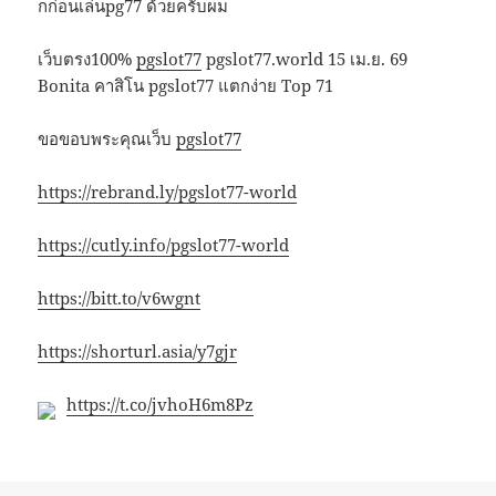
กก่อนเล่นpg77 ด้วยครับผม
เว็บตรง100%
pgslot77
pgslot77.world 15 เม.ย. 69
Bonita คาสิโน pgslot77 แตกง่าย Top 71
ขอขอบพระคุณเว็บ
pgslot77
https://rebrand.ly/pgslot77-world
https://cutly.info/pgslot77-world
https://bitt.to/v6wgnt
https://shorturl.asia/y7gjr
https://t.co/jvhoH6m8Pz