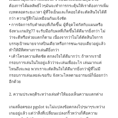
ต้องการได้ผลลัพธ์ไวๆมันจะทำการกระตุ้นให้เราต้องการเพิ่ม
เบทตลอดระยะเวลา ผู้ที่ใจเย็นและก็คอยได้จะตัดสินใจได้ดี
กว่า ความรู้สึกไม่เหมือนกันแจ้งชัด
• การจัดการกับคำตอบที่เกิดขึ้น: ผู้ที่จุดโฟกัสกับแผนหรือ
จังหวะเกมPg77 จะรับมือกับผลที่เกิดขึ้นได้ดีมากยิ่งกว่า ไม่
ว่าจะดีหรือห่วยแตกก็ตาม เนื่องจากว่าไมได้ตัดสินใจการ
บรรลุเป้าหมายจากสปินเดียวหรือการชนะรอบเดียวอยู่แล้ว
ทำให้มีทิศทางการเล่นดียิ่งกว่า
• เค้าโครงความคิดชัด ตกลงใจได้ดีมากว่า: ถ้าหากเรามี
กรอบการเล่นในใจอยู่แล้วว่าจะเล่นเพื่ออะไร เล่นมากแค่
ไหนถึงจะพอ พวกเราจะตัดสินใจได้ดีมากยิ่งกว่าผู้ที่ไม่มี
กรอบการเล่นเลยล่ะขอรับ จังหวะไหลตามอารมณ์ก็น้อยกว่า
อีกด้วย
2. ความประพฤติระหว่างเล่นทำให้มองเห็นความแตกต่าง
เกมสล็อตของ pgslot จะไม่แปลงข้อตกลงไปๆมาๆระหว่าง
เกมอยู่แล้ว แต่ว่าสิ่งที่เปลี่ยนแปลงกริ้วหว่างก็คือความ