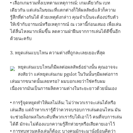
• เลือกเกมรวมทั้งเบทตามเหตุการณ์: เกมเดียวกัน เบท
เดียวกัน แต่เล่นในขณะที่แตกต่างก็ให้ผลลัพธ์แล้วก็ความ
รู้สึกที่ต่างกันได้ ด้วยเหตุดังกล่าว คุณจำเป็นจะต้องปรับตัว
ให้เข้ากับอารมณ์หรือเหตุการณ์ ณ เวลานี้ก่อนเสมอ เพื่อเล่น
ได้ลื่นไหลมากเพิ่มขึ้น ลดความฝ่าฝืนจากการเล่นได้ดีขึ้นอีก
ด้วยนะครับ
3. หยุดเล่นแบบไหน ความต่างที่ถูกละเลยเยอะที่สุด
หยุดเล่นแบบไหนก็มีผลต่อผลลัพธ์อย่างนั้น คุณอาจจะ
สงสัยว่า แค่หยุดเล่นเกม pgslot ในวันนั้นๆมีผลต่อการ
เล่นมากขนาดนั้นเลยหรอ? ผมบอกเลยว่าใช่ครับผม
เนื่องจากมันเป็นการผลิตความต่างในระยะยาวด้วยนั่นเอง
• การรู้จุดหยุดทำให้ผลไม่ล้น: ไม่ว่าพวกเราจะเล่นได้หรือ
เล่นเสีย แต่ถ้าหากเรารู้ดีว่าควรจบรอบการเล่นตอนไหน มัน
จะช่วยล็อกผลในระดับที่พวกเรารับได้เอาไว้ คนที่จบการเล่น
ได้ดี มักจะไม่ต้องแบกความรู้สึกห่วยๆหรือเสียดายเอาไว้
• การทบทวนหลังเล่นก็ต้อง: บางคนมักจะมานั่งย้อนคิดว่า