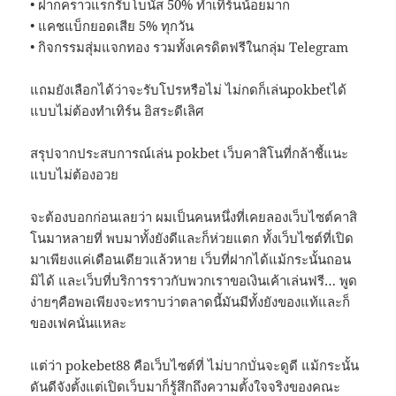
• ฝากคราวแรกรับโบนัส 50% ทำเทิร์นน้อยมาก
• แคชแบ็กยอดเสีย 5% ทุกวัน
• กิจกรรมสุ่มแจกทอง รวมทั้งเครดิตฟรีในกลุ่ม Telegram
แถมยังเลือกได้ว่าจะรับโปรหรือไม่ ไม่กดก็เล่นpokbetได้
แบบไม่ต้องทำเทิร์น อิสระดีเลิศ
สรุปจากประสบการณ์เล่น pokbet เว็บคาสิโนที่กล้าชี้แนะ
แบบไม่ต้องอวย
จะต้องบอกก่อนเลยว่า ผมเป็นคนหนึ่งที่เคยลองเว็บไซต์คาสิ
โนมาหลายที่ พบมาทั้งยังดีและก็ห่วยแตก ทั้งเว็บไซต์ที่เปิด
มาเพียงแค่เดือนเดียวแล้วหาย เว็บที่ฝากได้แม้กระนั้นถอน
มิได้ และเว็บที่บริการราวกับพวกเราขอเงินเค้าเล่นฟรี… พูด
ง่ายๆคือพอเพียงจะทราบว่าตลาดนี้มันมีทั้งยังของแท้และก็
ของเฟคนั่นแหละ
แต่ว่า pokebet88 คือเว็บไซต์ที่ ไม่บากบั่นจะดูดี แม้กระนั้น
ดันดีจังตั้งแต่เปิดเว็บมาก็รู้สึกถึงความตั้งใจจริงของคณะ