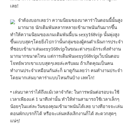
เลย!
จำต้องบอกเลยว่า ความนิยมของบาคาร่าในตอนนี้นั้นสูง
มากมาย นักเดิมพันหลากหลายเข้ามาพนันกันมากขึ้น
ทำให้ความนิยมของเกมเดิมพันนี้บน sexy168vip นั้นพุ่งสูง
ขึ้นแบบสุดๆโดยยิ่งไปกว่านั้นกลุ่มของผู้คนดำเนินการประจำ
ที่ชอบเข้ามาเล่นsexy168vipในขณะต่างๆแม้กระทั่งทำงาน
มากมากขนาดไหน แต่การเดิมพันsexy168vipเว็บนั่นตอบ
โจทย์พวกเขาแบบสุดๆเลยล่ะครับผม ถ้าเกิดคุณเป็นคน
ทำงานประจำเหมือนกันล่ะก็ มาดูกันเลยว่า คนทำงานประจำ
โดยมากเล่นบาคาร่าแบบไหนกันบ้าง เลทโก!
• เล่นบาคาร่าได้ถึงแม้เวลาจำกัด: ในการพนันต่อรอบจะใช้
เวลาเพียงแค่ 1 นาทีเท่านั้น ทำให้ท่านสามารถใช้เวลาเล็กๆ
น้อยๆในแต่ละวันของคุณเข้ามาพนันได้เลย บางทีอาจจะเล่น
ตอนพักเบรกก็ได้ หรือจะเล่นหลังเลิกงานก็ได้ สะดวกสุดๆ
แน่ๆ!