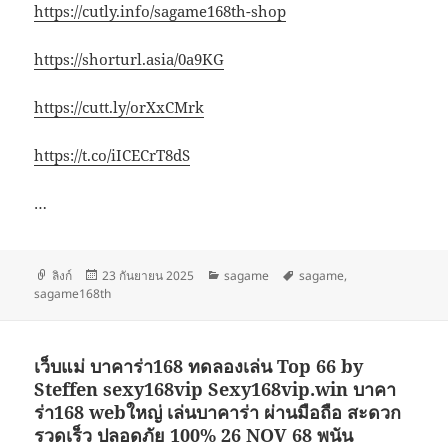
https://cutly.info/sagame168th-shop
https://shorturl.asia/0a9KG
https://cutt.ly/orXxCMrk
https://t.co/iICECrT8dS
…
รูป
เขียน
หมวด
ป้าย
ลิงก์
23 กันยายน 2025
sagame
sagame
,
แบบ
เมื่อ
หมู่
กำกับ
sagame168th
เรื่อง
เว็บแม่ บาคาร่า168 ทดลองเล่น Top 66 by
Steffen sexy168vip Sexy168vip.win บาคา
ร่า168 webใหญ่ เล่นบาคาร่า ผ่านมือถือ สะดวก
รวดเร็ว ปลอดภัย 100% 26 NOV 68 พนัน