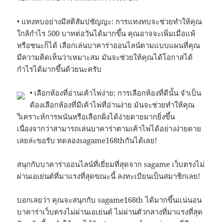
• แทงทบอย่างมีสติสัมปชัญญะ: การแทงทบจะช่วยทำให้คุณ
ใกล้กำไร 500 บาทต่อวันได้มากขึ้น คุณอาจจะเพิ่มเมื่อแพ้
หรือชนะก็ได้ เลือกเล่นบาคาร่าออนไลน์ตามแบบแผนที่คุณ
มีความคิดเห็นว่าเหมาะสม มันจะช่วยให้คุณได้โอกาสได้
กำไรได้มากขึ้นด้วยนะครับ
• เลือกห้องที่อ่านเค้าไพ่ง่าย: การเลือกห้องที่ดีนั้น จำเป็น
ต้องเลือกห้องที่มีเค้าไพ่ที่อ่านง่าย มันจะช่วยทำให้คุณ
วิเคราะห์การพนันหรือเลือกฝั่งได้ง่ายดายมากยิ่งขึ้น
เนื่องจากว่าสามารถเล่นบาคาร่าตามเค้าไพ่ได้อย่างง่ายดาย
เลยล่ะขอรับ ทดลองsagame168thกันได้เลย!
สนุกกับบาคาร่าออนไลน์ที่เยี่ยมที่สุดจาก sagame เว็บตรงไม่
ผ่านเอเย่นต์ที่มาแรงที่สุดขณะนี้ ลงทะเบียนเป็นสมาชิกเลย!
บอกเลยว่า คุณจะสนุกกับ sagame168th ได้มากขึ้นแน่นอน
บาคาร่าเว็บตรงไม่ผ่านเอเย่นต์ ไม่ผ่านตัวกลางที่มาแรงที่สุด