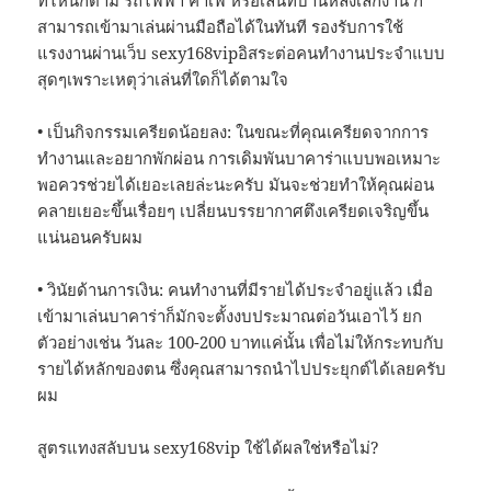
สามารถเข้ามาเล่นผ่านมือถือได้ในทันที รองรับการใช้
แรงงานผ่านเว็บ sexy168vipอิสระต่อคนทำงานประจำแบบ
สุดๆเพราะเหตุว่าเล่นที่ใดก็ได้ตามใจ
• เป็นกิจกรรมเครียดน้อยลง: ในขณะที่คุณเครียดจากการ
ทำงานและอยากพักผ่อน การเดิมพันบาคาร่าแบบพอเหมาะ
พอควรช่วยได้เยอะเลยล่ะนะครับ มันจะช่วยทำให้คุณผ่อน
คลายเยอะขึ้นเรื่อยๆ เปลี่ยนบรรยากาศตึงเครียดเจริญขึ้น
แน่นอนครับผม
• วินัยด้านการเงิน: คนทำงานที่มีรายได้ประจำอยู่แล้ว เมื่อ
เข้ามาเล่นบาคาร่าก็มักจะตั้งงบประมาณต่อวันเอาไว้ ยก
ตัวอย่างเช่น วันละ 100-200 บาทแค่นั้น เพื่อไม่ให้กระทบกับ
รายได้หลักของตน ซึ่งคุณสามารถนำไปประยุกต์ได้เลยครับ
ผม
สูตรแทงสลับบน sexy168vip ใช้ได้ผลใช่หรือไม่?