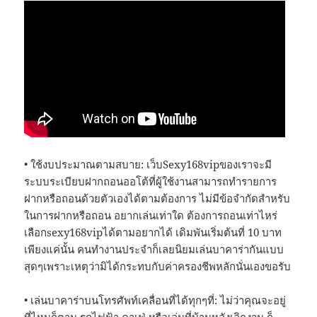
• ใช้งบประมาณตามสบาย: เว็บSexy168vipของเราจะมี
ระบบระเบียบฝากถอนออโต้ที่ผู้ใช้งานสามารถทำรายการ
ฝากหรือถอนด้วยตัวเองได้ตามต้องการ ไม่มีข้อจำกัดสำหรับ
ในการฝากหรือถอน อยากเล่นเท่าใด ต้องการถอนเท่าไหร่
เลือกsexy168vipได้ตามอยากได้ เดิมพันเริ่มต้นที่ 10 บาท
เพียงแค่นั้น คนทำงานประจำก็เลยนิยมเล่นบาคาร่ากันแบบ
สุดๆเพราะเหตุว่ามิได้กระทบกับค่าครองชีพหลักนั่นเองขอรับ
• เล่นบาคาร่าบนโทรศัพท์เคลื่อนที่ได้ทุกๆที่: ไม่ว่าคุณจะอยู่
ที่ไหนก็ตาม รถไฟฟ้า คาเฟ่ หรือเล่นที่บ้านหลังเลิกงาน ก็