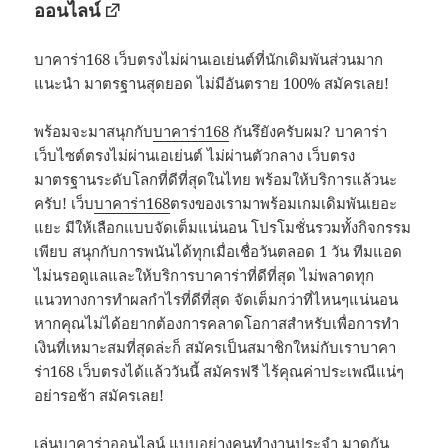
ออนไลน์
บาคาร่า168 เว็บตรงไม่ผ่านเอเย่นต์ที่นักเดิมพันส่วนมาก
แนะนำ มาตรฐานสุดยอด ไม่มีอันตราย 100% สมัครเลย!
พร้อมจะมาสนุกกับ
บาคาร่า168
กันรึยังครับผม? บาคาร่า
เว็บไซต์ตรงไม่ผ่านเอเย่นต์ ไม่ผ่านตัวกลาง เว็บตรง
มาตรฐานระดับโลกที่ดีที่สุดในไทย พร้อมให้บริการแล้วนะ
ครับ! เว็บ
บาคาร่า168
ตรงของเรามาพร้อมเกมเดิมพันเยอะ
แยะ มีให้เลือกแบบจัดเต็มแน่นอน โปรโมชั่นรวมทั้งกิจกรรม
เพียบ สนุกกับการพนันได้ทุกเมื่อเชื่อวันตลอด 1 วัน ทีมแอด
ไม่นรอดูแลและให้บริการบาคาร่าที่ดีที่สุด ไม่พลาดทุก
แนวทางการทำผลกำไรที่ดีที่สุด จัดเต็มกว่าที่ไหนๆแน่นอน
หากคุณไม่ได้อยากต้องการคลาดโอกาสสำหรับเพื่อการทำ
เงินที่เหมาะสมที่สุดล่ะก็ สมัครเป็นสมาชิกใหม่กับเราบาคา
ร่า168 เว็บตรงได้แล้ววันนี้ สมัครฟรี ไร้คุณค่าประเพณีแน่ๆ
อย่ารอช้า สมัครเลย!
เล่นบาคาร่าออนไลน์ แบบอย่างคนทำงานประจำ มาดูกัน