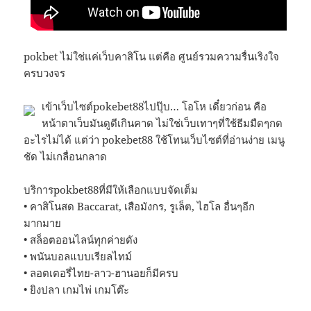
pokbet ไม่ใช่แค่เว็บคาสิโน แต่คือ ศูนย์รวมความรื่นเริงใจ
ครบวงจร
เข้าเว็บไซต์pokebet88ไปปุ๊บ… โอโห เดี๋ยวก่อน คือ
หน้าตาเว็บมันดูดีเกินคาด ไม่ใช่เว็บเทาๆที่ใช้ธีมมืดๆกด
อะไรไม่ได้ แต่ว่า pokebet88 ใช้โทนเว็บไซต์ที่อ่านง่าย เมนู
ชัด ไม่เกลื่อนกลาด
บริการpokbet88ที่มีให้เลือกแบบจัดเต็ม
• คาสิโนสด Baccarat, เสือมังกร, รูเล็ต, ไฮโล อื่นๆอีก
มากมาย
• สล็อตออนไลน์ทุกค่ายดัง
• พนันบอลแบบเรียลไทม์
• ลอตเตอรี่ไทย-ลาว-ฮานอยก็มีครบ
• ยิงปลา เกมไพ่ เกมโต๊ะ