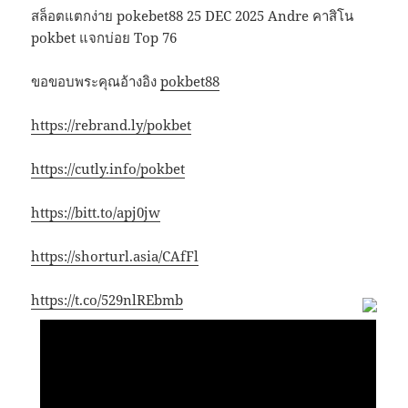
สล็อตแตกง่าย pokebet88 25 DEC 2025 Andre คาสิโน
pokbet แจกบ่อย Top 76
ขอขอบพระคุณอ้างอิง
pokbet88
https://rebrand.ly/pokbet
https://cutly.info/pokbet
https://bitt.to/apj0jw
https://shorturl.asia/CAfFl
https://t.co/529nlREbmb