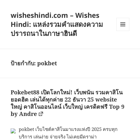
wisheshindi.com – Wishes
Hindi: แหล่งรวมคำแสดงความ
ปรารถนาในภาษาฮินดี
เมนู
และวิด
เจ็ต
ป้ายกำกับ:
pokbet
Pokebet88 เปิดโลกใหม่! เว็บพนัน รวมคาสิโน
ยอดฮิต เล่นได้ทุกค่าย 22 ธันวา 25 website
ใหญ่ คาสิโนออนไลน์ เว็บใหญ่ เครดิตฟรี Top 9
by Andre
pokbet เว็บไซต์คาสิโนมาแรงแห่งปี 2025 ครบทุก
บริการ เล่นง่าย จ่ายจริง ไม่เคยมีดราม่า